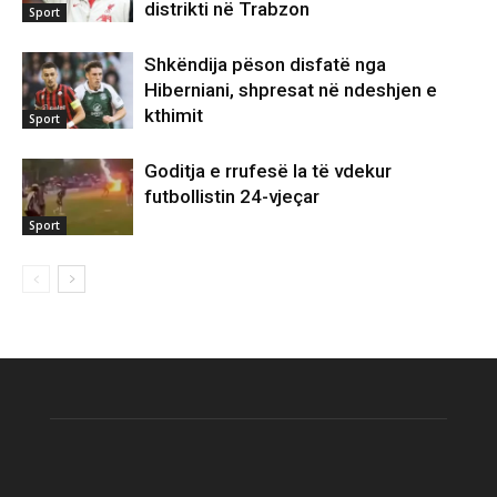
distrikti në Trabzon
Sport
Shkëndija pëson disfatë nga
Hiberniani, shpresat në ndeshjen e
kthimit
Sport
Goditja e rrufesë la të vdekur
futbollistin 24-vjeçar
Sport