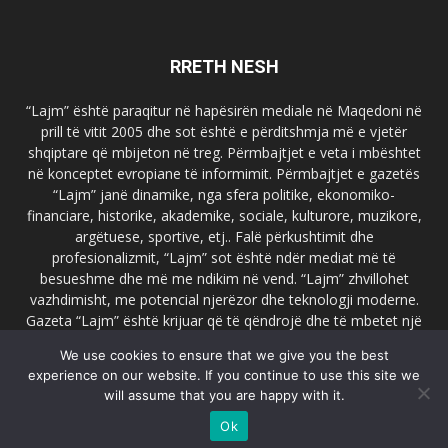
RRETH NESH
“Lajm” është paraqitur në hapësirën mediale në Maqedoni në
prill të vitit 2005 dhe sot është e përditshmja më e vjetër
shqiptare që mbijeton në treg. Përmbajtjet e veta i mbështet
në konceptet evropiane të informimit. Përmbajtjet e gazetës
“Lajm” janë dinamike, nga sfera politike, ekonomiko-
financiare, historike, akademike, sociale, kulturore, muzikore,
argëtuese, sportive, etj.. Falë përkushtimit dhe
profesionalizmit, “Lajm” sot është ndër mediat më të
besueshme dhe më me ndikim në vend. “Lajm” zhvillohet
vazhdimisht, me potencial njerëzor dhe teknologji moderne.
Gazeta “Lajm” është krijuar që të qëndrojë dhe të mbetet një
emër i dallueshëm në hapësirat ballkanike dhe evropiane. Ueb
We use cookies to ensure that we give you the best
faqja zyrtare e gazetës “Lajm”, www.lajmpress.org është një
experience on our website. If you continue to use this site we
ndër portalet më të njohur në Maqedoni.
will assume that you are happy with it.
Na kontakto:
lajm.sk@gmail.com
Ok