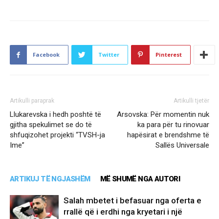
Facebook
Twitter
Pinterest
Artikulli paraprak
Artikulli tjetër
Llukarevska i hedh poshtë të
Arsovska: Për momentin nuk
gjitha spekulimet se do të
ka para për tu rinovuar
shfuqizohet projekti “TVSH-ja
hapësirat e brendshme të
Ime”
Sallës Universale
ARTIKUJ TË NGJASHËM
MË SHUMË NGA AUTORI
Salah mbetet i befasuar nga oferta e
rrallë që i erdhi nga kryetari i një