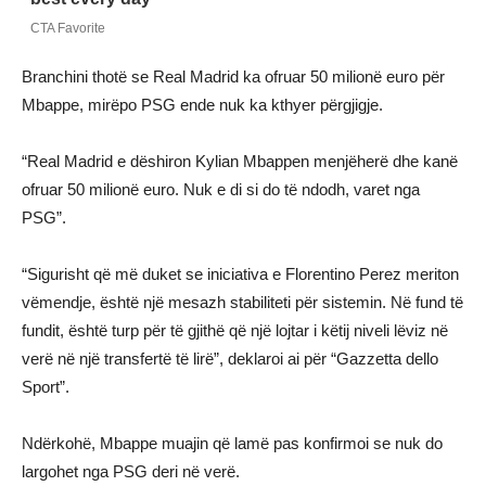
Branchini thotë se Real Madrid ka ofruar 50 milionë euro për
Mbappe, mirëpo PSG ende nuk ka kthyer përgjigje.
“Real Madrid e dëshiron Kylian Mbappen menjëherë dhe kanë
ofruar 50 milionë euro. Nuk e di si do të ndodh, varet nga
PSG”.
“Sigurisht që më duket se iniciativa e Florentino Perez meriton
vëmendje, është një mesazh stabiliteti për sistemin. Në fund të
fundit, është turp për të gjithë që një lojtar i këtij niveli lëviz në
verë në një transfertë të lirë”, deklaroi ai për “Gazzetta dello
Sport”.
Ndërkohë, Mbappe muajin që lamë pas konfirmoi se nuk do
largohet nga PSG deri në verë.