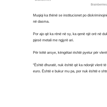
Muqiqi ka thënë se institucionet po diskriminoj
në dasma.
Por ajo që ka rënë në sy, ka qenë një orë në du
pjesë metali me ngjyrë ari.
Për këtë arsye, këngëtari është pyetur për vlerë
“Është dhuratë, nuk është që ka ndonjë vlerë të
euro. Është e bukur mu pa, por nuk është e shtr