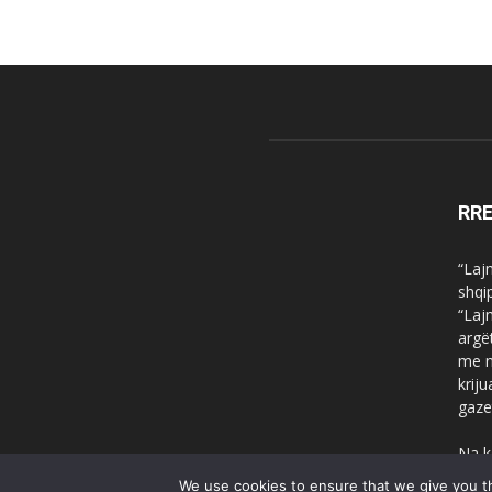
RR
“Laj
shqi
“Laj
argë
me n
krij
gaze
Na k
We use cookies to ensure that we give you th