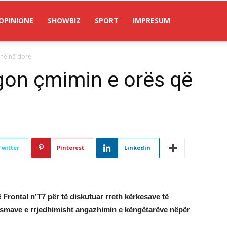
OPINIONE
SHOWBIZ
SPORT
IMPRESUM
anë në dorë
gon çmimin e orës që
Twitter
Pinterest
Linkedin
 Frontal n’T7 për të diskutuar rreth kërkesave të
smave e rrjedhimisht angazhimin e këngëtarëve nëpër