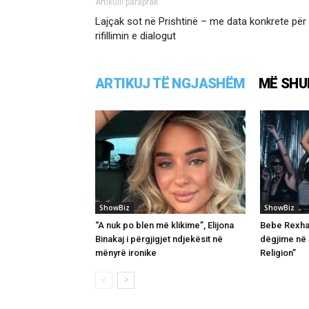
Artikulli paraprak
Lajçak sot në Prishtinë – me data konkrete për
rifillimin e dialogut
ARTIKUJ TË NGJASHËM
MË SHU
ShowBiz
ShowBiz
“A nuk po blen më klikime”, Elijona
Bebe Rexha 
Binakaj i përgjigjet ndjekësit në
dëgjime në
mënyrë ironike
Religion”