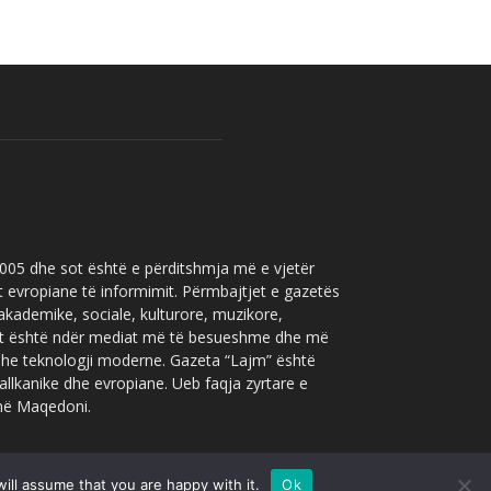
 2005 dhe sot është e përditshmja më e vjetër
t evropiane të informimit. Përmbajtjet e gazetës
 akademike, sociale, kulturore, muzikore,
” sot është ndër mediat më të besueshme dhe më
 dhe teknologji moderne. Gazeta “Lajm” është
allkanike dhe evropiane. Ueb faqja zyrtare e
 në Maqedoni.
ill assume that you are happy with it.
Ok