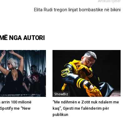
Artikulli tjetër
Elita Rudi tregon linjat bombastike në bikini
MË NGA AUTORI
ShowBiz
arrin 100 milionë
“Me ndihmën e Zotit nuk ndalem me
 Spotify me “New
kaq”, Gjesti me falënderim për
publikun