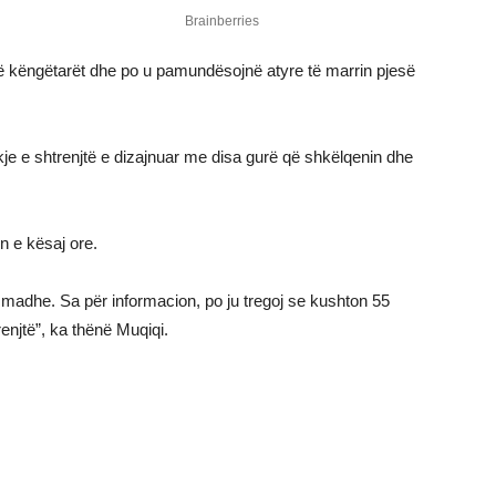
në këngëtarët dhe po u pamundësojnë atyre të marrin pjesë
kje e shtrenjtë e dizajnuar me disa gurë që shkëlqenin dhe
n e kësaj ore.
 madhe. Sa për informacion, po ju tregoj se kushton 55
enjtë”, ka thënë Muqiqi.