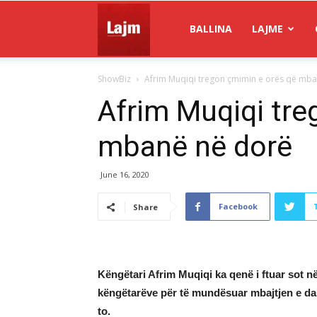
Gazeta
BALLINA
LAJME
ShowBiz
Afrim Muqiqi tregon çmimin e orës që mb
Lajm
Afrim Muqiqi tre
mbanë në dorë
June 16, 2020
Facebook
Share
Këngëtari Afrim Muqiqi ka qenë i ftuar sot në
këngëtarëve për të mundësuar mbajtjen e da
to.