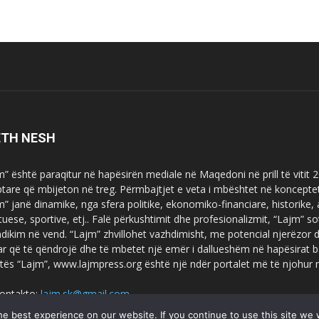
ETH NESH
m” është paraqitur në hapësirën mediale në Maqedoni në prill të vitit
ptare që mbijeton në treg. Përmbajtjet e veta i mbështet në koncepte
m” janë dinamike, nga sfera politike, ekonomiko-financiare, historike,
tuese, sportive, etj.. Falë përkushtimit dhe profesionalizmit, “Lajm
dikim në vend. “Lajm” zhvillohet vazhdimisht, me potencial njerëzor
uar që të qëndrojë dhe të mbetet një emër i dallueshëm në hapësirat b
tës “Lajm”, www.lajmpress.org është një ndër portalet më të njohur
ontakto:
lajm.sk@gmail.com
e best experience on our website. If you continue to use this site we w