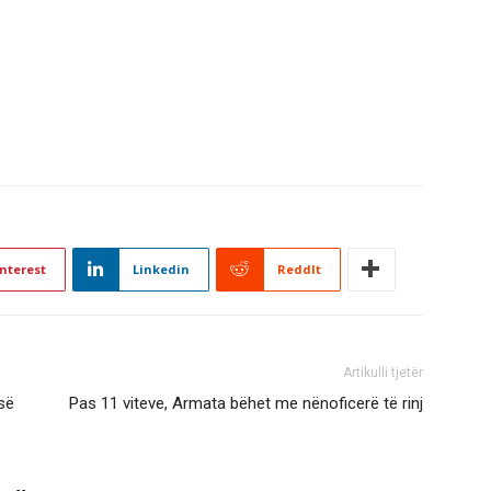
nterest
Linkedin
ReddIt
Artikulli tjetër
së
Pas 11 viteve, Armata bëhet me nënoficerë të rinj