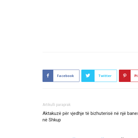
Facebook
Twitter
Pi
Artikulli paraprak
Aktakuzë për vjedhje të bizhuterisë në një bane
në Shkup