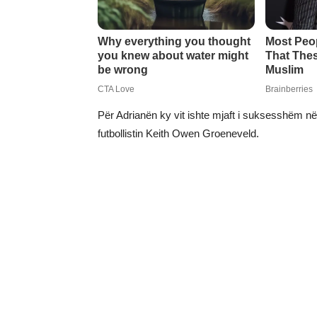
Për Adrianën ky vit ishte mjaft i suksesshëm në 
futbollistin Keith Owen Groeneveld.