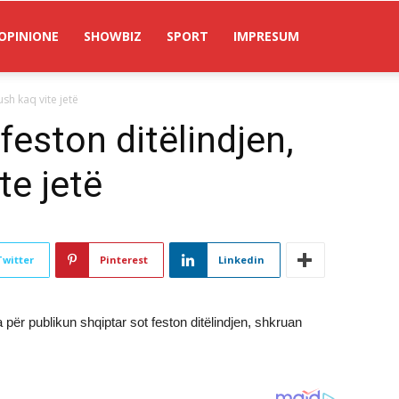
OPINIONE
SHOWBIZ
SPORT
IMPRESUM
sh kaq vite jetë
feston ditëlindjen,
te jetë
Twitter
Pinterest
Linkedin
për publikun shqiptar sot feston ditëlindjen, shkruan