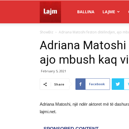
Gazeta
BALLINA
LAJME
ShowBiz
Adriana Matoshi feston ditëlindjen, ajo mbu
Lajm
Adriana Matoshi 
ajo mbush kaq vi
February 5, 2021
Facebook
Share
Adriana Matoshi, një ndër aktoret më të dashura 
lajmi.net.