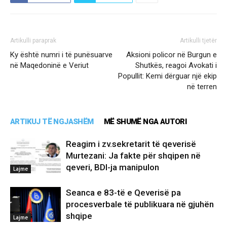
Artikulli paraprak
Artikulli tjetër
Ky është numri i të punësuarve
Aksioni policor në Burgun e
në Maqedoninë e Veriut
Shutkës, reagoi Avokati i
Popullit: Kemi dërguar një ekip
në terren
ARTIKUJ TË NGJASHËM
MË SHUMË NGA AUTORI
Reagim i zv.sekretarit të qeverisë
Murtezani: Ja fakte për shqipen në
qeveri, BDI-ja manipulon
Lajme
Seanca e 83-të e Qeverisë pa
procesverbale të publikuara në gjuhën
shqipe
Lajme