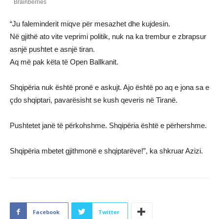
“Ju faleminderit miqve për mesazhet dhe kujdesin.
Në gjithë ato vite veprimi politik, nuk na ka trembur e zbrapsur
asnjë pushtet e asnjë tiran.
Aq më pak këta të Open Ballkanit.
Shqipëria nuk është pronë e askujt. Ajo është po aq e jona sa e
çdo shqiptari, pavarësisht se kush qeveris në Tiranë.
Pushtetet janë të përkohshme. Shqipëria është e përhershme.
Shqipëria mbetet gjithmonë e shqiptarëve!”, ka shkruar Azizi.
Facebook
Twitter