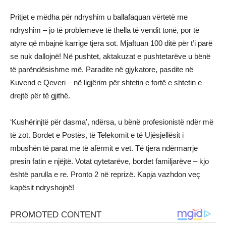
Pritjet e mëdha për ndryshim u ballafaquan vërtetë me
ndryshim – jo të problemeve të thella të vendit tonë, por të
atyre që mbajnë karrige tjera sot. Mjaftuan 100 ditë për t’i parë
se nuk dallojnë! Në pushtet, aktakuzat e pushtetarëve u bënë
të parëndësishme më. Paradite në gjykatore, pasdite në
Kuvend e Qeveri – në ligjërim për shtetin e fortë e shtetin e
drejtë për të gjithë.
‘Kushërinjtë për dasma’, ndërsa, u bënë profesionistë ndër më
të zot. Bordet e Postës, të Telekomit e të Ujësjellësit i
mbushën të parat me të afërmit e vet. Të tjera ndërmarrje
presin fatin e njëjtë. Votat qytetarëve, bordet familjarëve – kjo
është parulla e re. Pronto 2 në reprizë. Kapja vazhdon veç
kapësit ndryshojnë!