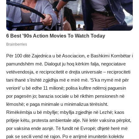
Për 100 ditë Zajednica u bë Asociacion, e Bashkimi Kombëtar i
pamundshëm më. Dialogut ju hoq kërkim falja, negociatave
vetëvendosja, e reciprocitetit e drejta universale – reciprociteti
tani thanë s’është zgjidhja më e mirë më. ‘S’ka rrymë më për
veriorë’ u bë edhe 11 milionë; polisa kufitre ndërroj paguesin
por pagesën jo; barazia sociale u bë rikthim pensionesh në
lëmoshë; e paga minimale u minimalizua tërësisht.
Rimëkëmbja u bë mbyllje; mbyllja zgjedhje në Lezhë; kaos
pritjeje këtu, protesta ambientale atje. Në letër vaksina përplot,
por vaksina ende asnjë. Të fundit në Evropë; dhjetë herë më
pak se secili vend në rajon. Po e arrijmë imunitetin kolektiv