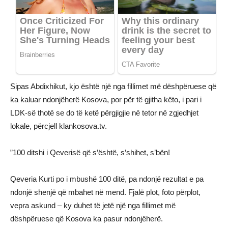
Sipas Abdixhikut, kjo është një nga fillimet më dëshpëruese që
ka kaluar ndonjëherë Kosova, por për të gjitha këto, i pari i
LDK-së thotë se do të ketë përgjigjie në tetor në zgjedhjet
lokale, përcjell klankosova.tv.
”100 ditshi i Qeverisë që s’është, s’shihet, s’bën!
Qeveria Kurti po i mbushë 100 ditë, pa ndonjë rezultat e pa
ndonjë shenjë që mbahet në mend. Fjalë plot, foto përplot,
vepra askund – ky duhet të jetë një nga fillimet më
dëshpëruese që Kosova ka pasur ndonjëherë.