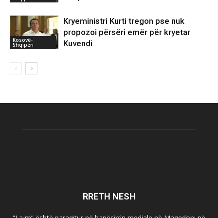
Kryeministri Kurti tregon pse nuk
propozoi përsëri emër për kryetar
Kosovë-
Kuvendi
Shqipëri
RRETH NESH
“Lajm” është paraqitur në hapësirën mediale në Maqedoni në