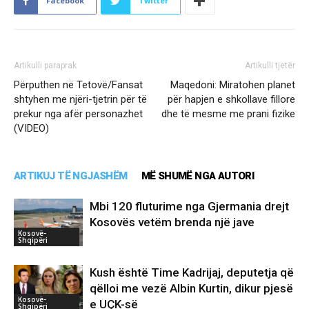
Facebook
Twitter
Artikulli paraprak
Artikulli tjetër
Përputhen në Tetovë/Fansat
Maqedoni: Miratohen planet
shtyhen me njëri-tjetrin për të
për hapjen e shkollave fillore
prekur nga afër personazhet
dhe të mesme me prani fizike
(VIDEO)
ARTIKUJ TË NGJASHËM
MË SHUMË NGA AUTORI
Mbi 120 fluturime nga Gjermania drejt
Kosovës vetëm brenda një jave
Kosovë-
Shqipëri
Kush është Time Kadrijaj, deputetja që
qëlloi me vezë Albin Kurtin, dikur pjesë
Kosovë-
e UÇK-së
Shqipëri