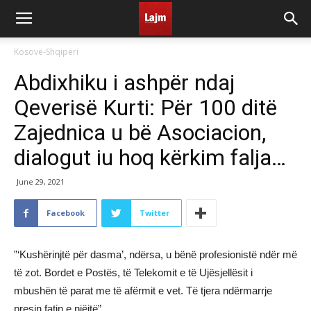
Kosovë-Shqipëri
Abdixhiku i ashpër ndaj
Qeverisë Kurti: Për 100 ditë
Zajednica u bë Asociacion,
dialogut iu hoq kërkim falja…
June 29, 2021
Facebook
Twitter
”‘Kushërinjtë për dasma’, ndërsa, u bënë profesionistë ndër më
të zot. Bordet e Postës, të Telekomit e të Ujësjellësit i
mbushën të parat me të afërmit e vet. Të tjera ndërmarrje
presin fatin e njëjtë”.