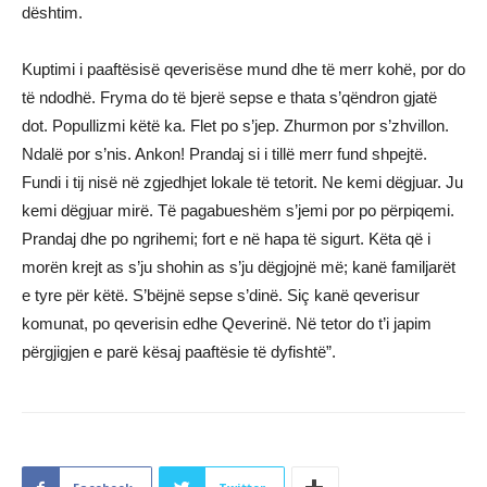
dështim.
Kuptimi i paaftësisë qeverisëse mund dhe të merr kohë, por do
të ndodhë. Fryma do të bjerë sepse e thata s’qëndron gjatë
dot. Popullizmi këtë ka. Flet po s’jep. Zhurmon por s’zhvillon.
Ndalë por s’nis. Ankon! Prandaj si i tillë merr fund shpejtë.
Fundi i tij nisë në zgjedhjet lokale të tetorit. Ne kemi dëgjuar. Ju
kemi dëgjuar mirë. Të pagabueshëm s’jemi por po përpiqemi.
Prandaj dhe po ngrihemi; fort e në hapa të sigurt. Këta që i
morën krejt as s’ju shohin as s’ju dëgjojnë më; kanë familjarët
e tyre për këtë. S’bëjnë sepse s’dinë. Siç kanë qeverisur
komunat, po qeverisin edhe Qeverinë. Në tetor do t’i japim
përgjigjen e parë kësaj paaftësie të dyfishtë”.