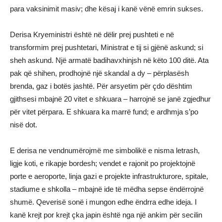
para vaksinimit masiv; dhe kësaj i kanë vënë emrin sukses.
Derisa Kryeministri është në dëlir prej pushteti e në
transformim prej pushtetari, Ministrat e tij si gjënë askund; si
sheh askund. Një armatë badihavxhinjsh në këto 100 ditë. Ata
pak që shihen, prodhojnë një skandal a dy – përplasësh
brenda, gaz i botës jashtë. Për arsyetim për çdo dështim
gjithsesi mbajnë 20 vitet e shkuara – harrojnë se janë zgjedhur
për vitet përpara. E shkuara ka marrë fund; e ardhmja s’po
nisë dot.
E derisa ne vendnumërojmë me simbolikë e nisma letrash,
ligje koti, e rikapje bordesh; vendet e rajonit po projektojnë
porte e aeroporte, linja gazi e projekte infrastrukturore, spitale,
stadiume e shkolla – mbajnë ide të mëdha sepse ëndërrojnë
shumë. Qeverisë sonë i mungon edhe ëndrra edhe ideja. I
kanë krejt por krejt çka japin është nga një ankim për secilin