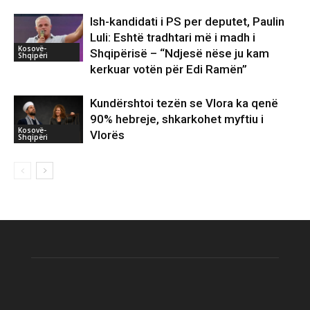
Ish-kandidati i PS per deputet, Paulin
Luli: Eshtë tradhtari më i madh i
Kosovë-
Shqipërisë – “Ndjesë nëse ju kam
Shqipëri
kerkuar votën për Edi Ramën”
Kundërshtoi tezën se Vlora ka qenë
90% hebreje, shkarkohet myftiu i
Kosovë-
Vlorës
Shqipëri