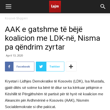
Kosovë-Shqipëri
AAK e gatshme të bëjë
koalicion me LDK-në, Nisma
pa qëndrim zyrtar
April 13, 2020
Facebook
Twitter
Kryetari i Lidhjes Demokratike të Kosovës (LDK), Isa Mustafa,
gjatë ditës së sotme ka bërë të ditur se ka kërkuar pëlqimin e
Këshillit të Përgjithshëm të partisë për të hyrë në koalicion me
Aleancën për Ardhmërinë e Kosovës (AAK), Nismën
Socialdemokrate si dhe pakicat.