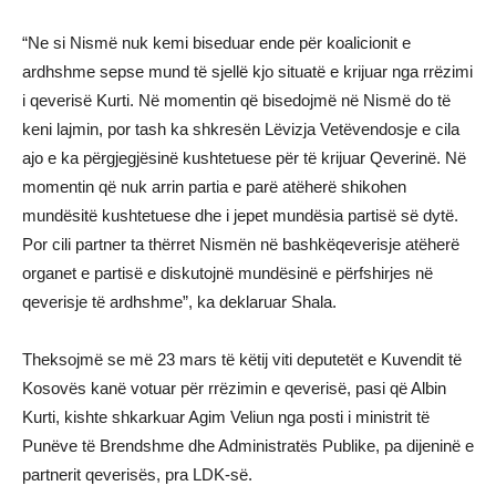
“Ne si Nismë nuk kemi biseduar ende për koalicionit e
ardhshme sepse mund të sjellë kjo situatë e krijuar nga rrëzimi
i qeverisë Kurti. Në momentin që bisedojmë në Nismë do të
keni lajmin, por tash ka shkresën Lëvizja Vetëvendosje e cila
ajo e ka përgjegjësinë kushtetuese për të krijuar Qeverinë. Në
momentin që nuk arrin partia e parë atëherë shikohen
mundësitë kushtetuese dhe i jepet mundësia partisë së dytë.
Por cili partner ta thërret Nismën në bashkëqeverisje atëherë
organet e partisë e diskutojnë mundësinë e përfshirjes në
qeverisje të ardhshme”, ka deklaruar Shala.
Theksojmë se më 23 mars të këtij viti deputetët e Kuvendit të
Kosovës kanë votuar për rrëzimin e qeverisë, pasi që Albin
Kurti, kishte shkarkuar Agim Veliun nga posti i ministrit të
Punëve të Brendshme dhe Administratës Publike, pa dijeninë e
partnerit qeverisës, pra LDK-së.