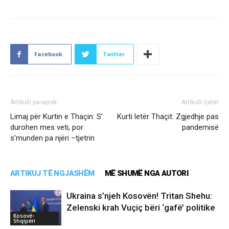
Facebook
Twitter
Artikulli paraprak
Artikulli tjetër
Limaj për Kurtin e Thaçin: S’
Kurti letër Thaçit: Zgjedhje pas
durohen mes veti, por
pandemisë
s’munden pa njëri –tjetrin
ARTIKUJ TË NGJASHËM
MË SHUMË NGA AUTORI
Ukraina s’njeh Kosovën! Tritan Shehu:
Zelenski krah Vuçiç bëri ‘gafë’ politike
Kosovë-
Shqipëri