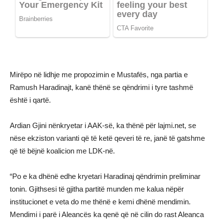
Mirëpo në lidhje me propozimin e Mustafës, nga partia e
Ramush Haradinajt, kanë thënë se qëndrimi i tyre tashmë
është i qartë.
Ardian Gjini nënkryetar i AAK-së, ka thënë për lajmi.net, se
nëse ekziston varianti që të ketë qeveri të re, janë të gatshme
që të bëjnë koalicion me LDK-në.
“Po e ka dhënë edhe kryetari Haradinaj qëndrimin preliminar
tonin. Gjithsesi të gjitha partitë munden me kalua nëpër
institucionet e veta do me thënë e kemi dhënë mendimin.
Mendimi i parë i Aleancës ka qenë që në cilin do rast Aleanca