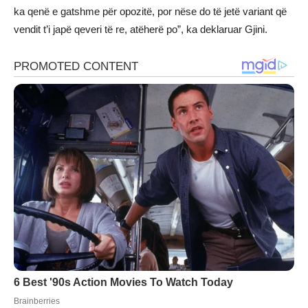
ka qenë e gatshme për opozitë, por nëse do të jetë variant që
vendit t’i japë qeveri të re, atëherë po”, ka deklaruar Gjini.