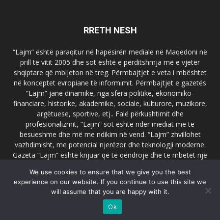
RRETH NESH
“Lajm” është paraqitur në hapësirën mediale në Maqedoni në
prill të vitit 2005 dhe sot është e përditshmja më e vjetër
shqiptare që mbijeton në treg. Përmbajtjet e veta i mbështet
në konceptet evropiane të informimit. Përmbajtjet e gazetës
“Lajm” janë dinamike, nga sfera politike, ekonomiko-
financiare, historike, akademike, sociale, kulturore, muzikore,
argëtuese, sportive, etj.. Falë përkushtimit dhe
profesionalizmit, “Lajm” sot është ndër mediat më të
besueshme dhe më me ndikim në vend. “Lajm” zhvillohet
vazhdimisht, me potencial njerëzor dhe teknologji moderne.
Gazeta “Lajm” është krijuar që të qëndrojë dhe të mbetet një
emër i dallueshëm në hapësirat ballkanike dhe evropiane. Ueb
We use cookies to ensure that we give you the best
faqja zyrtare e gazetës “Lajm”, www.lajmpress.org është një
experience on our website. If you continue to use this site we
ndër portalet më të njohur në Maqedoni.
will assume that you are happy with it.
Na kontakto:
lajm.sk@gmail.com
Ok