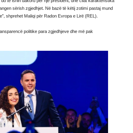
a do të ishin dakord për një president, dhe cilat karakteristika
angen sërish zgjedhjet. Në bazë të këtij zotimi pastaj mund
ve”, shprehet Maliqi për Radon Evropa e Lirë (REL).
ransparencë politike para zgjedhjeve dhe më pak