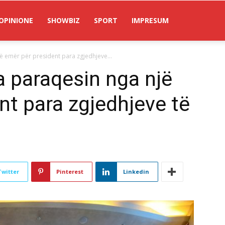
OPINIONE
SHOWBIZ
SPORT
IMPRESUM
jë emër për president para zgjedhjeve...
a paraqesin nga një
nt para zgjedhjeve të
Twitter
Pinterest
Linkedin