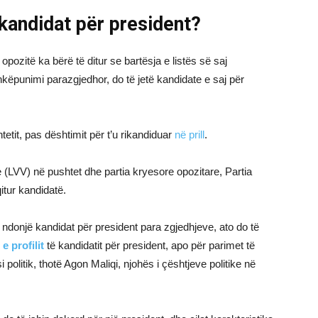
 kandidat për president?
zitë ka bërë të ditur se bartësja e listës së saj
këpunimi parazgjedhor, do të jetë kandidate e saj për
etit, pas dështimit për t’u rikandiduar
në prill
.
e (LVV) në pushtet dhe partia kryesore opozitare, Partia
tur kandidatë.
n ndonjë kandidat për president para zgjedhjeve, ato do të
 e profilit
të kandidatit për president, apo për parimet të
i politik, thotë Agon Maliqi, njohës i çështjeve politike në