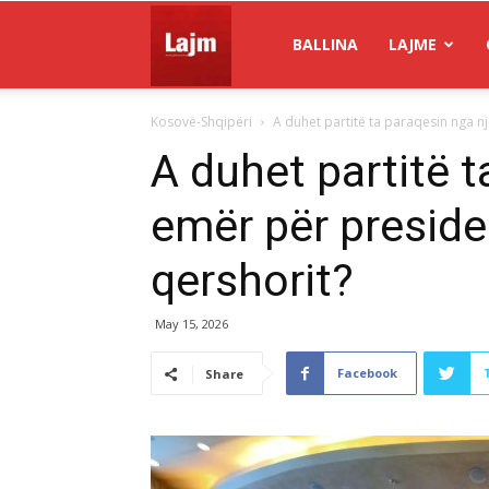
Gazeta
BALLINA
LAJME
Kosovë-Shqipëri
A duhet partitë ta paraqesin nga n
Lajm
A duhet partitë t
emër për preside
qershorit?
May 15, 2026
Facebook
Share