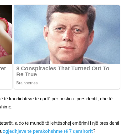
 të kandidatëve të qartë për postin e presidentit, dhe të
ëshime.
tetarët, a do të mundë të lehtësohej emërimi i një presidenti
ra
zgjedhjeve të parakohshme të 7 qershorit
?