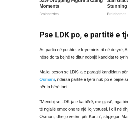
Pse LDK po, e partitë e tj
As partia në pushtet e kryeministrit në detyrë, A
nëse do ta bëjnë të ditur ndonjë kandidat të tyr
Maliqi beson se LDK-ja e paraqiti kandidatin pë
Osmani
, ndërsa partitë e tjera nuk po e bëjnë 
për ta bërë tani.
“Mendoj se LDK-ja e ka bërë, me gjasë, nga bindj
të ngjallë emocione te një lloj votuesi, i cili në
Osmani, dhe jo vetëm për Kurtin”, shpjegon Mali