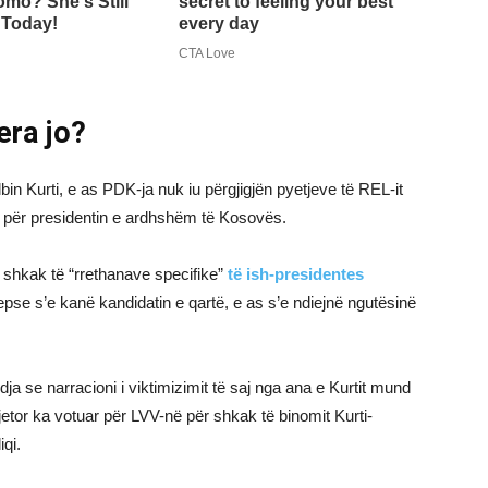
era jo?
lbin Kurti, e as PDK-ja nuk iu përgjigjën pyetjeve të REL-it
in për presidentin e ardhshëm të Kosovës.
r shkak të “rrethanave specifike”
të ish-presidentes
sepse s’e kanë kandidatin e qartë, e as s’e ndiejnë ngutësinë
a se narracioni i viktimizimit të saj nga ana e Kurtit mund
 dhjetor ka votuar për LVV-në për shkak të binomit Kurti-
qi.