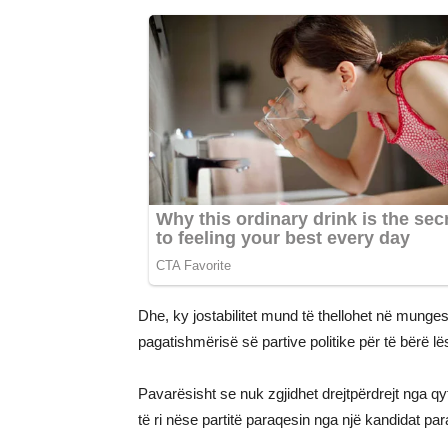
Dhe, ky jostabilitet mund të thellohet në mungesë
pagatishmërisë së partive politike për të bërë l
Pavarësisht se nuk zgjidhet drejtpërdrejt nga qy
të ri nëse partitë paraqesin nga një kandidat pa