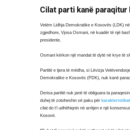
Cilat parti kanë paraqitur
Vetëm Lidhja Demokratike e Kosovës (LDK) në opo
zgjedhore, Vjosa Osmani, në kuadër të një bash
presidente.
Osmani kërkon një mandat të dytë në krye të sht
Partitë e tjera të mëdha, si Lëvizja Vetëvendosj
Demokratike e Kosovës (PDK), nuk kanë paraqi
Derisa partitë nuk janë të obliguara ta paraqesi
duhej të zotoheshin së paku për
karakteristikat
cilat do t’i udhëhiqnin në arritjen e një konsensus
Kosovë.