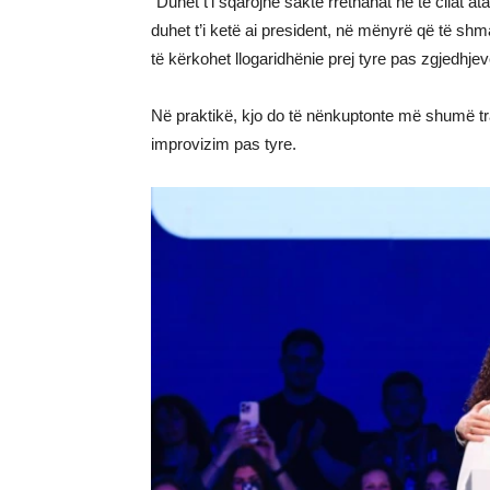
“Duhet t’i sqarojnë saktë rrethanat në të cilat at
duhet t’i ketë ai president, në mënyrë që të shm
të kërkohet llogaridhënie prej tyre pas zgjedhje
Në praktikë, kjo do të nënkuptonte më shumë t
improvizim pas tyre.