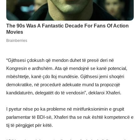
“Gjithsesi çdokush që mendon duhet të presë deri në
Kongresin e ardhshëm. Ata që mendojnë se kanë potencial,
mbështetje, kanë çdo lloj mundësie. Gjithsesi jemi shoqëri
demokratike, në procedurë adekuate mund ta propozojë
kandidaturën, delegatët do të vendosin”, deklaroi Xhaferi.
I pyetur nëse po ka probleme në mirëfunksionimin e grupit
parlamentar të BDI-së, Xhaferi tha se nuk është kompetencë e
tij të përgjigjet për këtë.