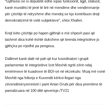
“Gjithsesi se si deputetë edhe sipas funksionit, ligjit, statusit,
kanë mundësi të jenë të lirë në mendime dhe vendimmarrje
për çështje të ndryshme dhe mendoj se kjo kontribuon drejt
demokratizimit të vetë subjekteve”, shtoi Xhaferi.
Krejt këto çështje po hapen gjithnjë e më shpesh pasi që
tashmë disa kohë është dukshme që brenda integristëve jo
gjithçka po rrjedhë pa pengesa.
Dallimet kanë dalë në pah që kur koordinatori i grupit
parlamentar të integristëve Izet Mexhiti ngriti zërin ndaj
emërimeve të kuadrove të BDI-së në ekzekutiv. Muaj më vonë
Mexhiti nga foltorja e Kuvendit kërkoi llogari nga
zëvendëskryeministri i parë Artan Grubi për disa premtime të
parealizuara në 100 ditë qeverisje./TV21