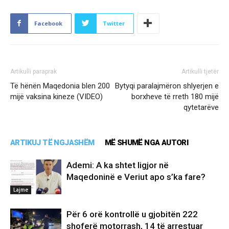
Facebook
Twitter
Artikulli paraprak
Artikulli tjetër
Të hënën Maqedonia blen 200
Bytyqi paralajmëron shlyerjen e
mijë vaksina kineze (VIDEO)
borxheve të rreth 180 mijë
qytetarëve
ARTIKUJ TË NGJASHËM
MË SHUMË NGA AUTORI
Ademi: A ka shtet ligjor në
Maqedoninë e Veriut apo s’ka fare?
Lajme
Për 6 orë kontrollë u gjobitën 222
shoferë motorrash, 14 të arrestuar