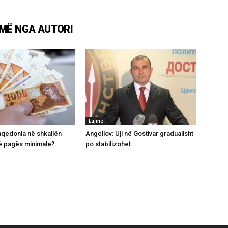
MË NGA AUTORI
Lajme
qedonia në shkallën
Angellov: Uji në Gostivar gradualisht
ë pagës minimale?
po stabilizohet