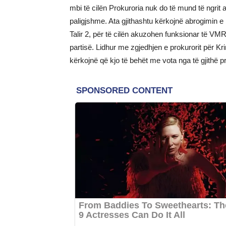
mbi të cilën Prokuroria nuk do të mund të ngri
paligjshme. Ata gjithashtu kërkojnë abrogimin e
Talir 2, për të cilën akuzohen funksionar të V
partisë. Lidhur me zgjedhjen e prokurorit për Kr
kërkojnë që kjo të behët me vota nga të gjithë p