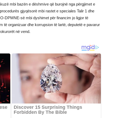
t akuzë mbi bazën e dëshmive që burojnë nga përgjimet e
 procedurës gjyqësorë mbi rastet e speciales Talir 1 dhe
MRO-DPMNE-së mbi dyshimet për financim jo ligjor të
im të organizuar dhe korrupsion të lartë, deputetë e pavarur
rokurorët në vend.