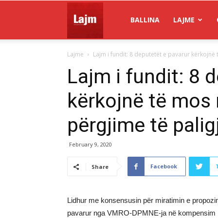
Gazeta
BALLINA
LAJME
Lajme
Lajm i fundit: 8 deputetët e pavarur kërkojnë 
Lajm
Lajm i fundit: 8 
kërkojnë të mos
përgjime të pali
February 9, 2020
Facebook
Share
Lidhur me konsensusin për miratimin e propozim-
pavarur nga VMRO-DPMNE-ja në kompensim për ta