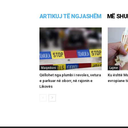
ARTIKUJ TË NGJASHËM
MË SHU
Maqedoni
Lajme
Qëllohet nga plumbi i revoles, vetura
Ku është Ma
e parkuar në oborr, në rajonin e
evropiane t
Likovës