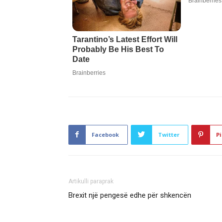
Facebook
Twitter
Pi
Artikulli paraprak
Brexit një pengesë edhe për shkencën