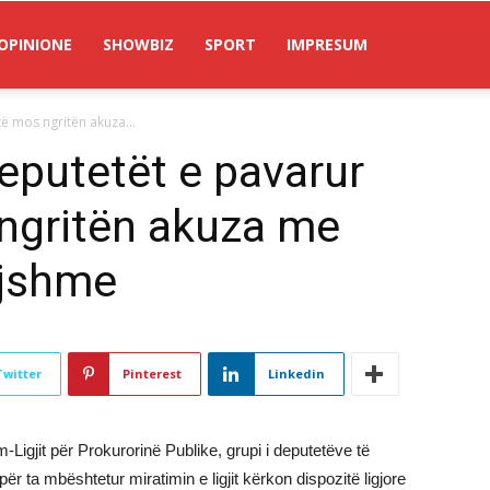
OPINIONE
SHOWBIZ
SPORT
IMPRESUM
të mos ngritën akuza...
deputetët e pavarur
 ngritën akuza me
gjshme
Twitter
Pinterest
Linkedin
Ligjit për Prokurorinë Publike, grupi i deputetëve të
 mbështetur miratimin e ligjit kërkon dispozitë ligjore