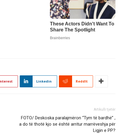
nterest
Linkedin
ReddIt
Artikulli tjetër
FOTO/ Deskoska paralajmëron “Tym të bardhë” ,
a do të thotë kjo se është arritur marrëveshja për
Ligjin e PP?