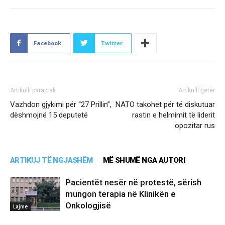
Facebook
Twitter
Artikulli paraprak
Artikulli tjetër
Vazhdon gjykimi për “27 Prillin”,
NATO takohet për të diskutuar
dëshmojnë 15 deputetë
rastin e helmimit të liderit
opozitar rus
ARTIKUJ TË NGJASHËM
MË SHUMË NGA AUTORI
Pacientët nesër në protestë, sërish
mungon terapia në Klinikën e
Onkologjisë
Lajme