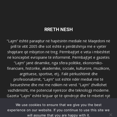
RRETH NESH
“Lajm” është paraqitur në hapësirën mediale në Maqedoni në
prill të vitit 2005 dhe sot është e përditshmja më e vjetër
shqiptare që mbijeton në treg. Përmbajtjet e veta i mbështet
në konceptet evropiane të informimit. Përmbajtjet e gazetës
“Lajm” janë dinamike, nga sfera politike, ekonomiko-
financiare, historike, akademike, sociale, kulturore, muzikore,
argëtuese, sportive, etj.. Falë përkushtimit dhe
profesionalizmit, “Lajm” sot është ndër mediat më të
besueshme dhe më me ndikim në vend. “Lajm” zhvillohet
vazhdimisht, me potencial njerëzor dhe teknologji moderne.
Gazeta “Lajm” është krijuar që të qëndrojë dhe të mbetet një
emër i dallueshëm në hapësirat ballkanike dhe evropiane. Ueb
We use cookies to ensure that we give you the best
faqja zyrtare e gazetës “Lajm”, www.lajmpress.org është një
experience on our website. If you continue to use this site we
ndër portalet më të njohur në Maqedoni.
will assume that you are happy with it.