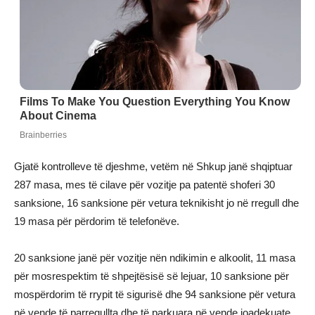
Gjatë kontrolleve të djeshme, vetëm në Shkup janë shqiptuar
287 masa, mes të cilave për vozitje pa patentë shoferi 30
sanksione, 16 sanksione për vetura teknikisht jo në rregull dhe
19 masa për përdorim të telefonëve.
20 sanksione janë për vozitje nën ndikimin e alkoolit, 11 masa
për mosrespektim të shpejtësisë së lejuar, 10 sanksione për
mospërdorim të rrypit të sigurisë dhe 94 sanksione për vetura
në vende të parregullta dhe të parkuara në vende joadekuate.