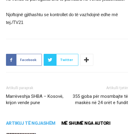
Njoftojnë gjithashtu se kontrollet do të vazhdojnë edhe më
tej./TV21
Facebook
Twitter
Artikulli paraprak
Artikulli tjetër
Marrëveshja SHBA – Kosovë,
355 gjoba për mosmbajte të
krijon vende pune
maskës në 24 orët e fundit
ARTIKUJ TË NGJASHËM
MË SHUMË NGA AUTORI