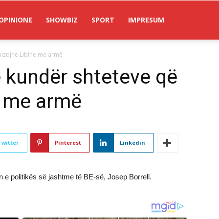
OPINIONE
SHOWBIZ
SPORT
IMPRESUM
nizojnë Libinë me armë
 kundër shteteve që
ë me armë
Twitter
Pinterest
Linkedin
n e politikës së jashtme të BE-së, Josep Borrell.