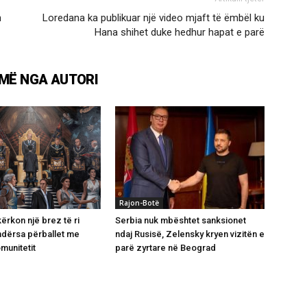
n
Loredana ka publikuar një video mjaft të ëmbël ku
Hana shihet duke hedhur hapat e parë
MË NGA AUTORI
Rajon-Botë
ërkon një brez të ri
Serbia nuk mbështet sanksionet
ndërsa përballet me
ndaj Rusisë, Zelensky kryen vizitën e
munitetit
parë zyrtare në Beograd