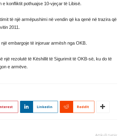
n e konfliktit pothuajse 10-vjeçar të Libisë.
atimit të një armëpushimi në vendin që ka qenë në trazira që
itin 2011.
n e një embargoje të injoruar armësh nga OKB.
 një rezolutë të Këshillit të Sigurimit të OKB-së, ku do të
rgon e armëve.
nterest
Linkedin
ReddIt
Artikulli tjetër