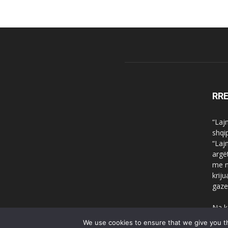
RR
“Laj
shqi
“Laj
argë
me n
krij
gaze
Na k
We use cookies to ensure that we give you th