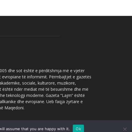
 2005 dhe sot është e përditshmja më e vjetër
t evropiane të informimit. Përmbajtjet e gazetës
 akademike, sociale, kulturore, muzikore,
” sot është ndër mediat më të besueshme dhe më
 dhe teknologji moderne. Gazeta “Lajm” është
allkanike dhe evropiane. Ueb faqja zyrtare e
 në Maqedoni.
ill assume that you are happy with it.
Ok