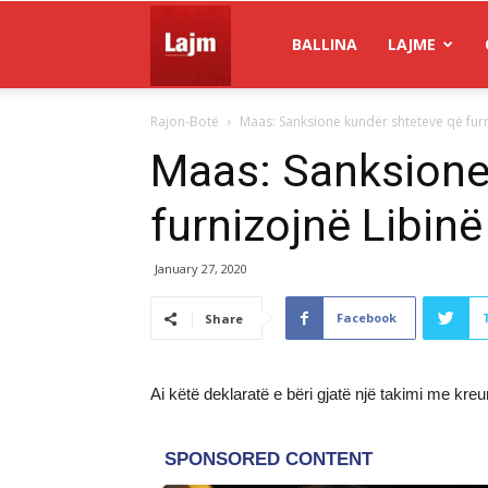
Gazeta
BALLINA
LAJME
Rajon-Botë
​Maas: Sanksione kundër shteteve që fur
Lajm
​Maas: Sanksione
furnizojnë Libin
January 27, 2020
Facebook
Share
Ai këtë deklaratë e bëri gjatë një takimi me kreu