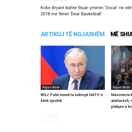
Kobe Bryant kishte fituar çmimin ‘Oscar’ në viti
2018 me filmin ‘Dear Basketball’
ARTIKUJ TË NGJASHËM
MË SHU
Rajon-Botë
Rajon-Botë
WSJ: Putin mund ta sulmojë NATO-n
Masoneria k
këtë vjeshtë
anëtarësh, 
plakjen e ko