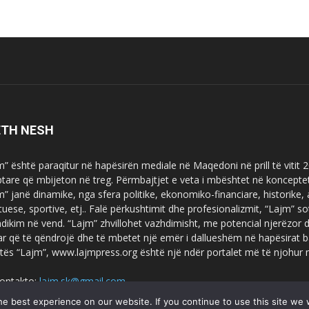
ETH NESH
m” është paraqitur në hapësirën mediale në Maqedoni në prill të vitit
ptare që mbijeton në treg. Përmbajtjet e veta i mbështet në koncepte
m” janë dinamike, nga sfera politike, ekonomiko-financiare, historike,
tuese, sportive, etj.. Falë përkushtimit dhe profesionalizmit, “Lajm
dikim në vend. “Lajm” zhvillohet vazhdimisht, me potencial njerëzor
uar që të qëndrojë dhe të mbetet një emër i dallueshëm në hapësirat b
tës “Lajm”, www.lajmpress.org është një ndër portalet më të njohur
ontakto:
lajm.sk@gmail.com
e best experience on our website. If you continue to use this site we w