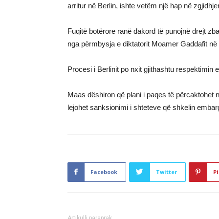
arritur në Berlin, ishte vetëm një hap në zgjidhje
Fuqitë botërore ranë dakord të punojnë drejt zb
nga përmbysja e diktatorit Moamer Gaddafit në v
Procesi i Berlinit po nxit gjithashtu respektimi
Maas dëshiron që plani i paqes të përcaktohet në
lejohet sanksionimi i shteteve që shkelin emba
Facebook
Twitter
Pi
Artikulli paraprak