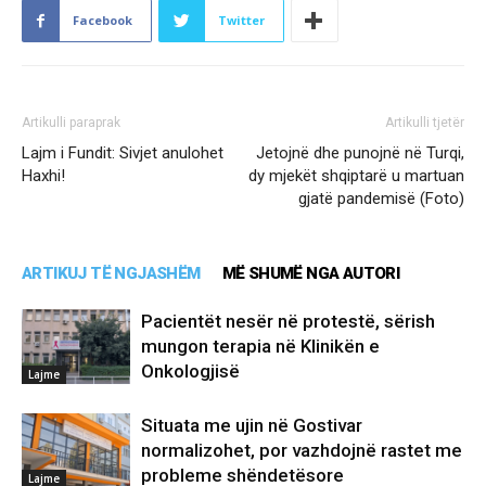
Facebook
Twitter
Artikulli paraprak
Artikulli tjetër
Lajm i Fundit: Sivjet anulohet
Jetojnë dhe punojnë në Turqi,
Haxhi!
dy mjekët shqiptarë u martuan
gjatë pandemisë (Foto)
ARTIKUJ TË NGJASHËM
MË SHUMË NGA AUTORI
Pacientët nesër në protestë, sërish
mungon terapia në Klinikën e
Onkologjisë
Lajme
Situata me ujin në Gostivar
normalizohet, por vazhdojnë rastet me
probleme shëndetësore
Lajme