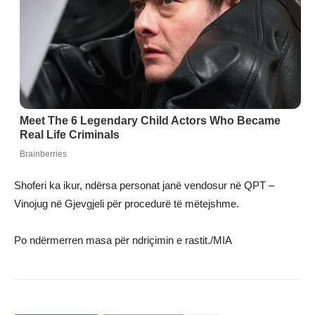
Shoferi ka ikur, ndërsa personat janë vendosur në QPT –
Vinojug në Gjevgjeli për procedurë të mëtejshme.
Po ndërmerren masa për ndriçimin e rastit./MIA