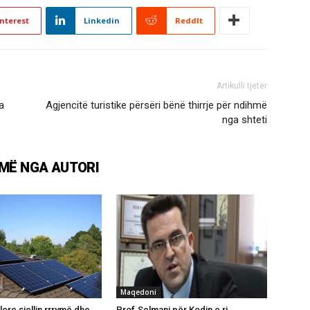
nterest
Linkedin
ReddIt
Artikulli tjetër
a
Agjencitë turistike përsëri bënë thirrje për ndihmë
nga shteti
MË NGA AUTORI
Maqedoni
lore sjellin rrrymë dhe
Prof.Selmani për Kodin e ri