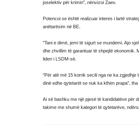
joselektiv për krimin”, nënvizoi Zaev.
Potencoi se është realizuar interes i lartë strat
anëtarësim në BE.
“Tani e dimë, jemi të sigurt se mundemi. Ajo sjell
dhe zhvillim të garantuar të shpejtë ekonomik.
lideri i LSDM-së.
“Për atë më 15 korrik secili nga ne ka zgjedhje t
dinë edhe qytetarët se nuk ka kthim prapa”, tha
Ai së bashku me një pjesë të kandidatëve për de
takime me shumë kategori të qytetarëve, ndërsa