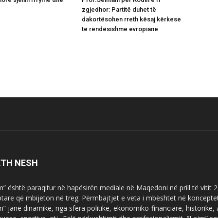
zgjedhor: Partitë duhet të
dakortësohen rreth kësaj kërkese
të rëndësishme evropiane
ETH NESH
m” është paraqitur në hapësirën mediale në Maqedoni në prill të vitit
ptare që mbijeton në treg. Përmbajtjet e veta i mbështet në koncepte
m” janë dinamike, nga sfera politike, ekonomiko-financiare, historike,