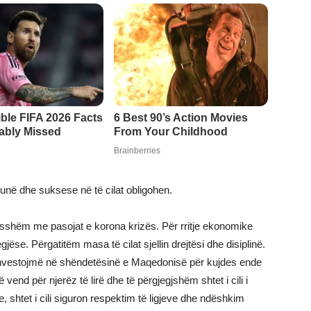
punë dhe suksese në të cilat obligohen.
esshëm me pasojat e korona krizës. Për rritje ekonomike
ëse. Përgatitëm masa të cilat sjellin drejtësi dhe disiplinë.
ë. Investojmë në shëndetësinë e Maqedonisë për kujdes ende
end për njerëz të lirë dhe të përgjegjshëm shtet i cili i
, shtet i cili siguron respektim të ligjeve dhe ndëshkim