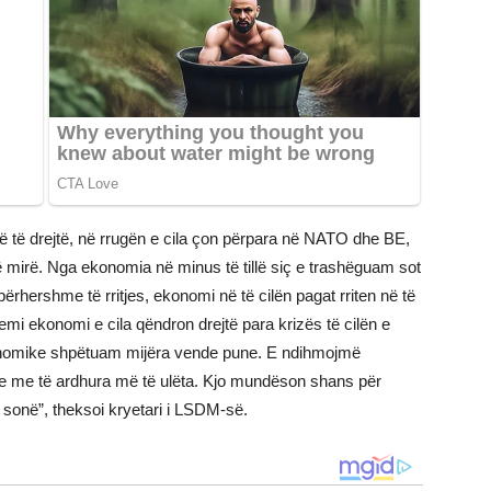
gë të drejtë, në rrugën e cila çon përpara në NATO dhe BE,
 të mirë. Nga ekonomia në minus të tillë siç e trashëguam sot
ërhershme të rritjes, ekonomi në të cilën pagat rriten në të
emi ekonomi e cila qëndron drejtë para krizës të cilën e
onomike shpëtuam mijëra vende pune. E ndihmojmë
ve me të ardhura më të ulëta. Kjo mundëson shans për
 sonë”, theksoi kryetari i LSDM-së.