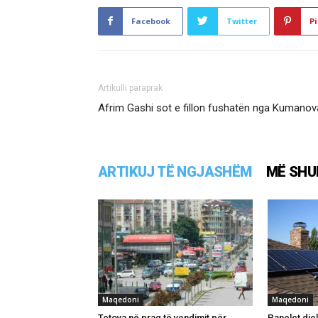
Facebook
Twitter
Pi
Artikulli paraprak
Afrim Gashi sot e fillon fushatën nga Kumanov
ARTIKUJ TË NGJASHËM
MË SHU
Maqedoni
Maqedoni
Tetova në prag të vendimit për
Panelet diel