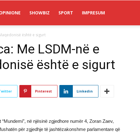
OPINIONE
SHOWBIZ
SPORT
IMPRESUM
Maqedonisë është e sigurt
ca: Me LSDM-në e
onisë është e sigurt
Twitter
Pinterest
Linkedin
nit “Mundemi”, në njësinë zgjedhore numër 4, Zoran Zaev,
oi fushatën për zgjedhje të jashtëzakonshme parlamentare që