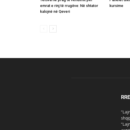
emrat e rinj të rrugëve: Në shtator
kursime
kalojnë në Qeveri
RR
“Laj
shqi
“Laj