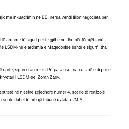
egjik me inkuadrimin në BE, nërsa vendi fillon negociata për
 të ardhme të sigurt për të gjithë ne dhe për fëmijët tanë
 Me LSDM-në e ardhmja e Maqedonisë është e sigurt”, tha
ë qartë, siguri ose rrezik. Përpara ose prapa. Unë e di por e
 kryetari i LSDM-së, Zoran Zaev.
putetë në njësinë zgjedhore numër 4, sot do të realizojë
 sonte duhet të mbajë tribunë qytetare./MIA