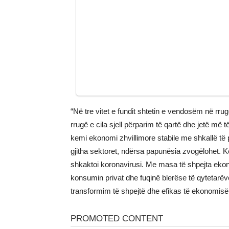
“Në tre vitet e fundit shtetin e vendosëm në rru
rrugë e cila sjell përparim të qartë dhe jetë më
kemi ekonomi zhvillimore stabile me shkallë të p
gjitha sektoret, ndërsa papunësia zvogëlohet. K
shkaktoi koronavirusi. Me masa të shpejta ek
konsumin privat dhe fuqinë blerëse të qytetarë
transformim të shpejtë dhe efikas të ekonomisë