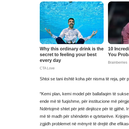
Shtoi se tani është koha për nisma të reja, për 
“Kemi plan, kemi model për ballafaqim të suks
ende më të fuqishme, për institucione më përgjegj
Ndërtojmë shtet për jetë dinjitoze për të gjith
më të madh për shëndetin e qytetarëve. Krijojmë v
zgjidh problemet në mënyrë të drejtë dhe efikase