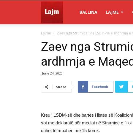
Gazeta
BALLINA
LAJME
Lajme
Zaev nga Strumica: Me LSDM-në e ardhmja e 
Lajm
Zaev nga Strumi
ardhmja e Maqed
June 24, 2020
Facebook
Share
Kreu i LSDM-së dhe bartës i listës së Koalicio
sot me deklaratë për mediat në Strumicë e fill
duhet të mbahen më 15 korrik.