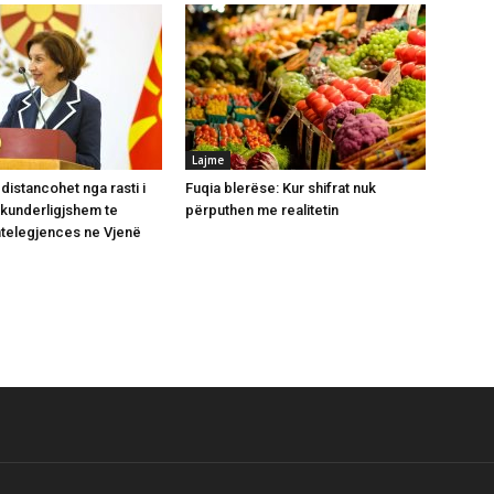
Lajme
distancohet nga rasti i
Fuqia blerëse: Kur shifrat nuk
 kunderligjshem te
përputhen me realitetin
Intelegjences ne Vjenë