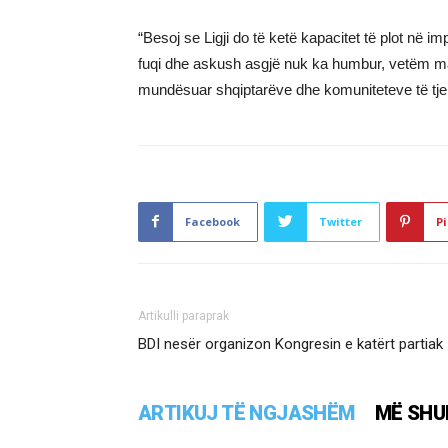
“Besoj se Ligji do të ketë kapacitet të plot në imp
fuqi dhe askush asgjë nuk ka humbur, vetëm mar
mundësuar shqiptarëve dhe komuniteteve të tjera
Facebook
Twitter
Pi
Artikulli paraprak
BDI nesër organizon Kongresin e katërt partiak
ARTIKUJ TË NGJASHËM
MË SHU