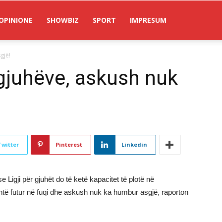
OPINIONE
SHOWBIZ
SPORT
IMPRESUM
gjë!
 gjuhëve, askush nuk
Twitter
Pinterest
Linkedin
e Ligji për gjuhët do të ketë kapacitet të plotë në
 është futur në fuqi dhe askush nuk ka humbur asgjë, raporton