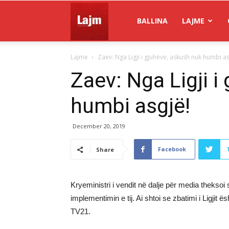
Gazeta
BALLINA
LAJME
Lajme
Zaev: Nga Ligji i gjuhëve, askush nuk humbi as
Lajm
Zaev: Nga Ligji i
humbi asgjë!
December 20, 2019
Facebook
Share
Kryeministri i vendit në dalje për media theksoi s
implementimin e tij. Ai shtoi se zbatimi i Ligjit
TV21.