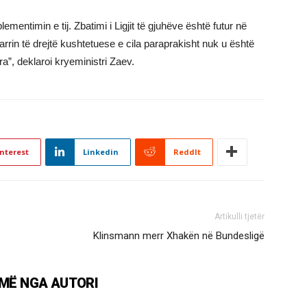
lementimin e tij. Zbatimi i Ligjit të gjuhëve është futur në
rin të drejtë kushtetuese e cila paraprakisht nuk u është
”, deklaroi kryeministri Zaev.
nterest
Linkedin
ReddIt
Artikulli tjetër
Klinsmann merr Xhakën në Bundesligë
MË NGA AUTORI