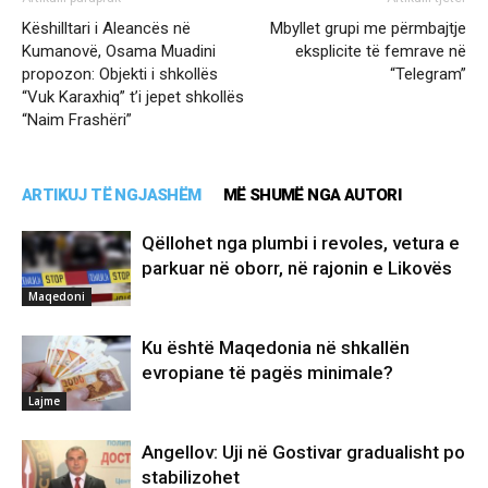
Këshilltari i Aleancës në
Mbyllet grupi me përmbajtje
Kumanovë, Osama Muadini
eksplicite të femrave në
propozon: Objekti i shkollës
“Telegram”
“Vuk Karaxhiq” t’i jepet shkollës
“Naim Frashëri”
ARTIKUJ TË NGJASHËM
MË SHUMË NGA AUTORI
Qëllohet nga plumbi i revoles, vetura e
parkuar në oborr, në rajonin e Likovës
Maqedoni
Ku është Maqedonia në shkallën
evropiane të pagës minimale?
Lajme
Angellov: Uji në Gostivar gradualisht po
stabilizohet