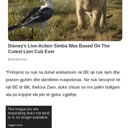
“Pohojmë se nuk na duhet anëtarësim në BE që nuk njeh dhe
pranon gjuhën dhe identitetin maqedonas. Ne nuk besojmë në
një BE të tillë, theksoi Zaev, duke shtuar se me palën bullgare
ata po krijojnë ide për të gjetur zgjidhje.