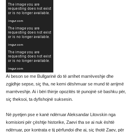
Ai beson se me Bullgarinë do të arrihet marrëveshje dhe
zgjidhje sepse, siç tha, ne kemi dëshmuar se mund të arrijmë
marrëveshje. Ai i bëri thirrje opozitës të punojnë së bashku për,
siç theksoi, ta dyfishojnë suksesin.
Në pyetjen pse e kanë ndërruar Aleksandar Litovskin nga
komisioni për çështje historike, Zaevi tha se ai nuk është
ndërruar, por kontrata e tij përfundoi dhe ai, siç thotë Zaev, për