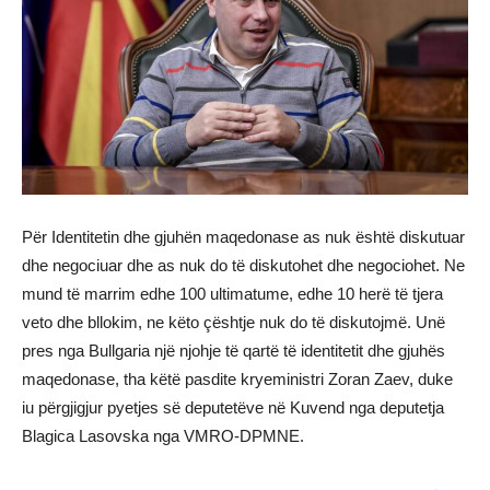
Për Identitetin dhe gjuhën maqedonase as nuk është diskutuar
dhe negociuar dhe as nuk do të diskutohet dhe negociohet. Ne
mund të marrim edhe 100 ultimatume, edhe 10 herë të tjera
veto dhe bllokim, ne këto çështje nuk do të diskutojmë. Unë
pres nga Bullgaria një njohje të qartë të identitetit dhe gjuhës
maqedonase, tha këtë pasdite kryeministri Zoran Zaev, duke
iu përgjigjur pyetjes së deputetëve në Kuvend nga deputetja
Blagica Lasovska nga VMRO-DPMNE.