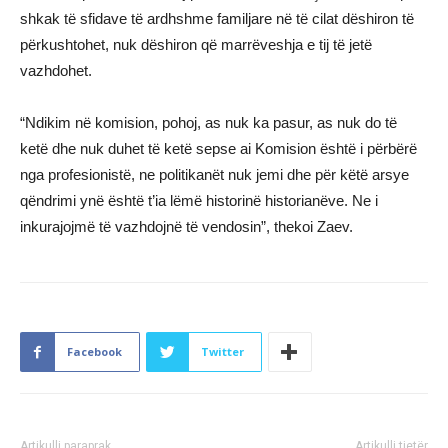
shkak të sfidave të ardhshme familjare në të cilat dëshiron të
përkushtohet, nuk dëshiron që marrëveshja e tij të jetë
vazhdohet.
“Ndikim në komision, pohoj, as nuk ka pasur, as nuk do të
ketë dhe nuk duhet të ketë sepse ai Komision është i përbërë
nga profesionistë, ne politikanët nuk jemi dhe për këtë arsye
qëndrimi ynë është t’ia lëmë historinë historianëve. Ne i
inkurajojmë të vazhdojnë të vendosin”, thekoi Zaev.
Facebook
Twitter
Artikulli paraprak
Artikulli tjetër