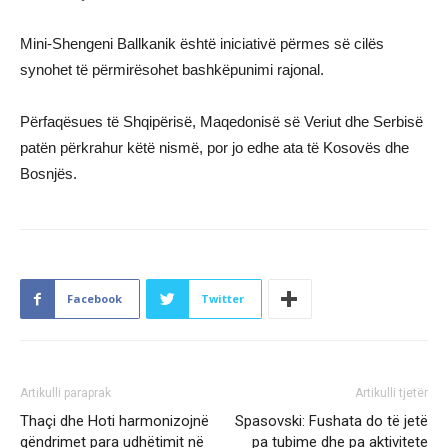
Mini-Shengeni Ballkanik është iniciativë përmes së cilës
synohet të përmirësohet bashkëpunimi rajonal.
Përfaqësues të Shqipërisë, Maqedonisë së Veriut dhe Serbisë
patën përkrahur këtë nismë, por jo edhe ata të Kosovës dhe
Bosnjës.
Facebook
Twitter
Artikulli paraprak
Artikulli tjetër
Thaçi dhe Hoti harmonizojnë
Spasovski: Fushata do të jetë
qëndrimet para udhëtimit në
pa tubime dhe pa aktivitete