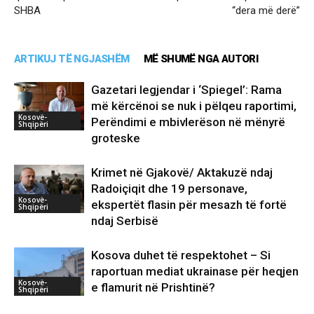
SHBA
“dera më derë”
ARTIKUJ TË NGJASHËM
MË SHUMË NGA AUTORI
Gazetari legjendar i ‘Spiegel’: Rama
më kërcënoi se nuk i pëlqeu raportimi,
Kosovë-
Perëndimi e mbivlerëson në mënyrë
Shqipëri
groteske
Krimet në Gjakovë/ Aktakuzë ndaj
Radoiçiqit dhe 19 personave,
Kosovë-
ekspertët flasin për mesazh të fortë
Shqipëri
ndaj Serbisë
Kosova duhet të respektohet – Si
raportuan mediat ukrainase për heqjen
Kosovë-
e flamurit në Prishtinë?
Shqipëri