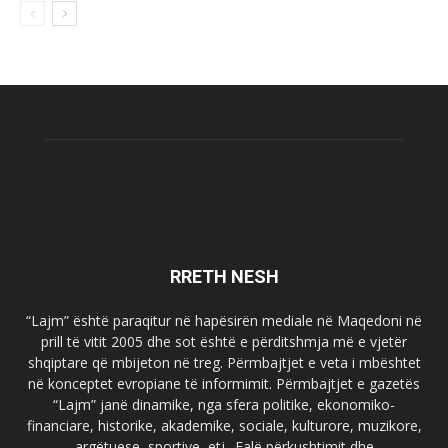
RRETH NESH
“Lajm” është paraqitur në hapësirën mediale në Maqedoni në
prill të vitit 2005 dhe sot është e përditshmja më e vjetër
shqiptare që mbijeton në treg. Përmbajtjet e veta i mbështet
në konceptet evropiane të informimit. Përmbajtjet e gazetës
“Lajm” janë dinamike, nga sfera politike, ekonomiko-
financiare, historike, akademike, sociale, kulturore, muzikore,
argëtuese, sportive, etj.. Falë përkushtimit dhe