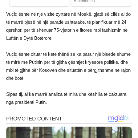
Vuçiq është në një vizitë zyrtare në Moskë, gjatë së cilës ai do
të marrë pjesë në një paradë ushtarake, të planifikuar më 24
qershor, për të shënuar 75-vjetorin e fitores mbi fashizmin në
Luftën e Dytë Botërore.
Vuçiq është cituar të ketë thënë se ka pasur një bisedë shumë
të mirë me Putinin për të gjitha çështjet kryesore politike, dhe
mbi të gjitha për Kosovën dhe situatën e përgjithshme në rajon
dhe botë.
Sipas tij, ai ka marrë analiza të mira dhe këshilla të caktuara
nga presidenti Putin.