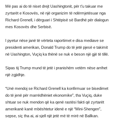
Më pas ai do të niset drejt Uashingtonit, për t’u takuar me
zyrtarët e Kosovës, në një organizim të ndërmjetësuar nga
Richard Grenell, i dërguari i Shtëpisë së Bardhë për dialogun
mes Kosovës dhe Serbisë.
I pyetur nëse janë të vërteta raportimet e disa mediave se
presidenti amerikan, Donald Trump do të jetë pjesë e takimit
në Uashington, Vuçiq ka thënë se nuk e beson një gjë të tillë.
Sipas tij Trump mund të jetë i pranishëm vetëm nëse arrihet
një zgjidhje.
“Unë mendoj se Richard Grenell ka konfirmuar se bisedimet
do të jenë për marrëdhëniet ekonomike”, tha Vuçiq, duke
shtuar se nuk mendon që ka qenë rastësi fakti që zyrtarët
amerikanë kanë mbështetur idenë e një “Mini-Shengen”,
sepse, siç tha ai, ai sjell një jetë më të mirë në Ballkan.