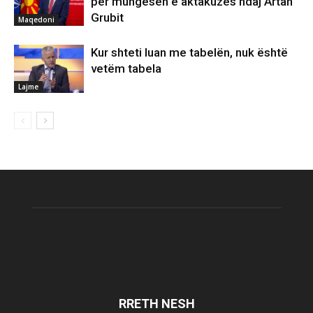
për mungesën e aktakuzës ndaj Artan
Grubit
Maqedoni
Kur shteti luan me tabelën, nuk është
vetëm tabela
Lajme
RRETH NESH