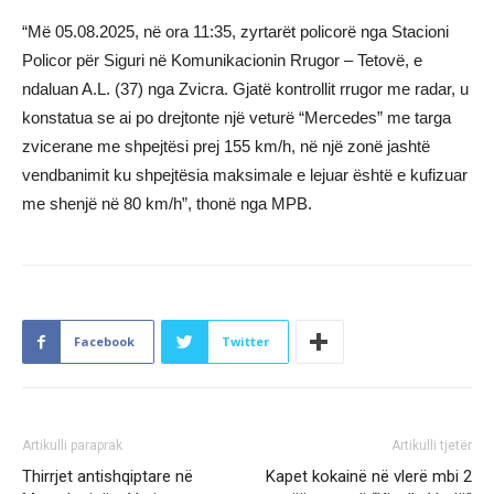
“Më 05.08.2025, në ora 11:35, zyrtarët policorë nga Stacioni
Policor për Siguri në Komunikacionin Rrugor – Tetovë, e
ndaluan A.L. (37) nga Zvicra. Gjatë kontrollit rrugor me radar, u
konstatua se ai po drejtonte një veturë “Mercedes” me targa
zvicerane me shpejtësi prej 155 km/h, në një zonë jashtë
vendbanimit ku shpejtësia maksimale e lejuar është e kufizuar
me shenjë në 80 km/h”, thonë nga MPB.
Facebook
Twitter
Artikulli paraprak
Artikulli tjetër
Thirrjet antishqiptare në
Kapet kokainë në vlerë mbi 2