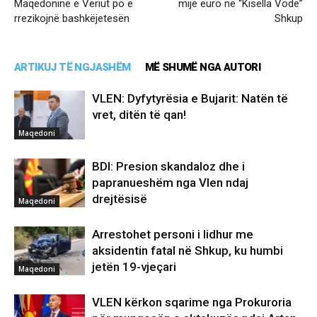
Maqedoninë e Veriut po e
mijë euro në “Kisella Vodë”
rrezikojnë bashkëjetesën
Shkup
ARTIKUJ TË NGJASHËM
MË SHUMË NGA AUTORI
VLEN: Dyfytyrësia e Bujarit: Natën të
vret, ditën të qan!
Maqedoni
BDI: Presion skandaloz dhe i
papranueshëm nga Vlen ndaj
drejtësisë
Maqedoni
Arrestohet personi i lidhur me
aksidentin fatal në Shkup, ku humbi
jetën 19-vjeçari
Maqedoni
VLEN kërkon sqarime nga Prokuroria