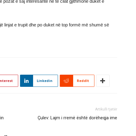
pozat e saj interesante në të cilat gjithmonë duket e
sojë linjat e trupit dhe po duket në top formë më shumë së
nterest
Linkedin
ReddIt
Artikulli tjetër
in
Çulev: Lajm i rremë është dorëheqja ime