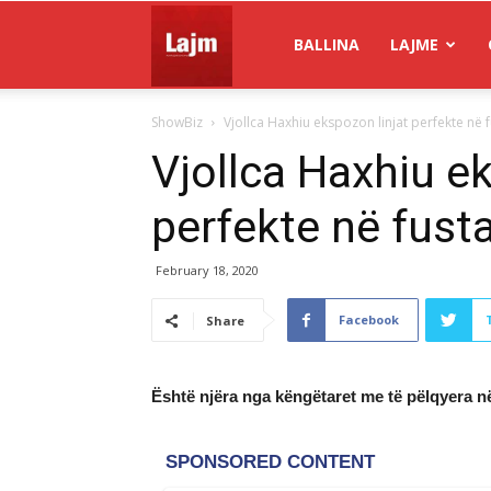
Gazeta
BALLINA
LAJME
ShowBiz
Vjollca Haxhiu ekspozon linjat perfekte në 
Lajm
Vjollca Haxhiu ek
perfekte në fust
February 18, 2020
Facebook
Share
Është njëra nga këngëtaret me të pëlqyera 