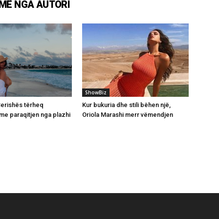
MË NGA AUTORI
ShowBiz
 Berishës tërheq
Kur bukuria dhe stili bëhen një,
e paraqitjen nga plazhi
Oriola Marashi merr vëmendjen