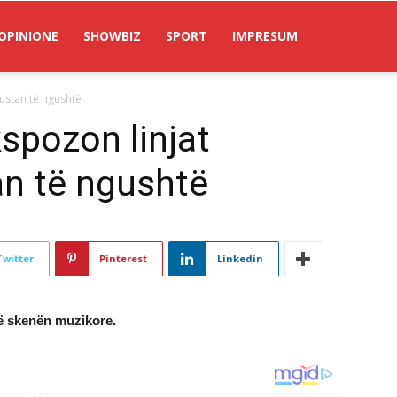
OPINIONE
SHOWBIZ
SPORT
IMPRESUM
fustan të ngushtë
spozon linjat
an të ngushtë
Twitter
Pinterest
Linkedin
në skenën muzikore.