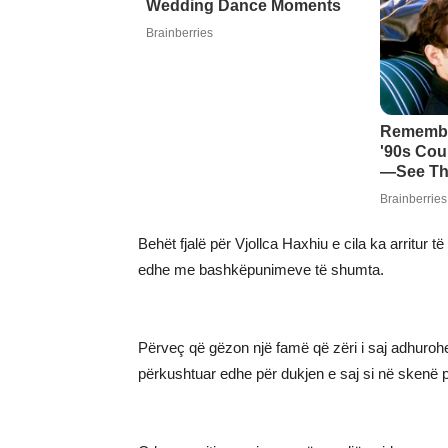
Behët fjalë për Vjollca Haxhiu e cila ka arritur
edhe me bashkëpunimeve të shumta.
Përveç që gëzon një famë që zëri i saj adhurohet
përkushtuar edhe për dukjen e saj si në skenë 