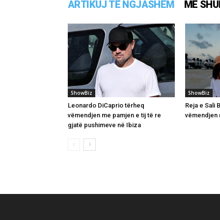
ARTIKUJ TË NGJASHËM
MË SHU
ShowBiz
ShowBiz
Leonardo DiCaprio tërheq
Reja e Sali
vëmendjen me pamjen e tij të re
vëmendjen m
gjatë pushimeve në Ibiza