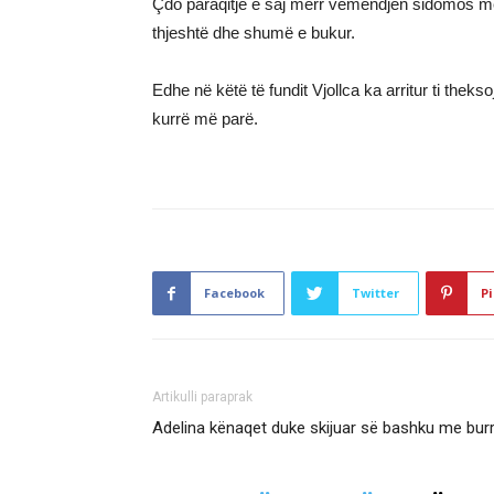
Çdo paraqitje e saj merr vëmendjën sidomos me 
thjeshtë dhe shumë e bukur.
Edhe në këtë të fundit Vjollca ka arritur ti thek
kurrë më parë.
Facebook
Twitter
Pi
Artikulli paraprak
Adelina kënaqet duke skijuar së bashku me burr