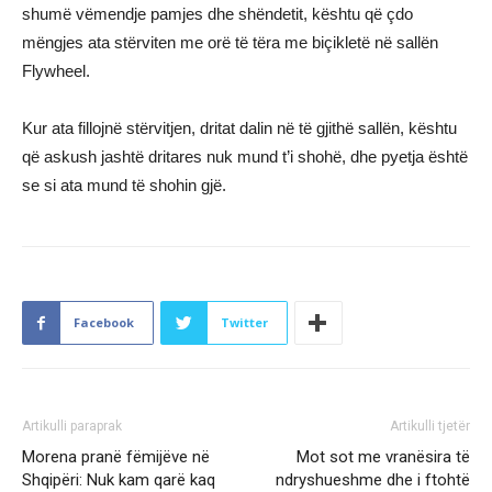
shumë vëmendje pamjes dhe shëndetit, kështu që çdo
mëngjes ata stërviten me orë të tëra me biçikletë në sallën
Flywheel.
Kur ata fillojnë stërvitjen, dritat dalin në të gjithë sallën, kështu
që askush jashtë dritares nuk mund t’i shohë, dhe pyetja është
se si ata mund të shohin gjë.
Facebook
Twitter
Artikulli paraprak
Artikulli tjetër
Morena pranë fëmijëve në
Mot sot me vranësira të
Shqipëri: Nuk kam qarë kaq
ndryshueshme dhe i ftohtë