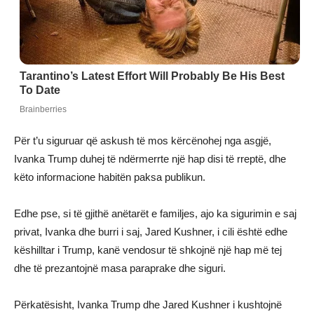
Për t’u siguruar që askush të mos kërcënohej nga asgjë,
Ivanka Trump duhej të ndërmerrte një hap disi të rreptë, dhe
këto informacione habitën paksa publikun.
Edhe pse, si të gjithë anëtarët e familjes, ajo ka sigurimin e saj
privat, Ivanka dhe burri i saj, Jared Kushner, i cili është edhe
këshilltar i Trump, kanë vendosur të shkojnë një hap më tej
dhe të prezantojnë masa paraprake dhe siguri.
Përkatësisht, Ivanka Trump dhe Jared Kushner i kushtojnë