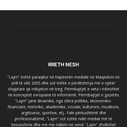
RRETH NESH
“Lajm” është paraqitur në hapësirën mediale në Maqedoni në
prill të vitit 2005 dhe sot është e përditshmja më e vjetër
shqiptare që mbijeton në treg. Përmbajtjet e veta i mbështet
në konceptet evropiane të informimit. Përmbajtjet e gazetës
“Lajm” janë dinamike, nga sfera politike, ekonomiko-
financiare, historike, akademike, sociale, kulturore, muzikore,
argëtuese, sportive, etj.. Falë përkushtimit dhe
profesionalizmit, “Lajm” sot është ndër mediat më të
besueshme dhe më me ndikim në vend. “Lajm” zhvillohet