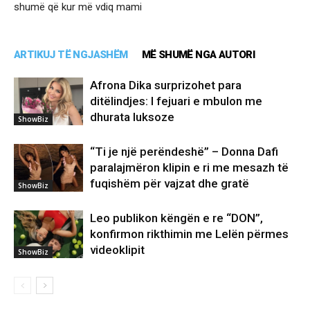
shumë që kur më vdiq mami
ARTIKUJ TË NGJASHËM
MË SHUMË NGA AUTORI
Afrona Dika surprizohet para
ditëlindjes: I fejuari e mbulon me
dhurata luksoze
ShowBiz
“Ti je një perëndeshë” – Donna Dafi
paralajmëron klipin e ri me mesazh të
fuqishëm për vajzat dhe gratë
ShowBiz
Leo publikon këngën e re “DON”,
konfirmon rikthimin me Lelën përmes
videoklipit
ShowBiz