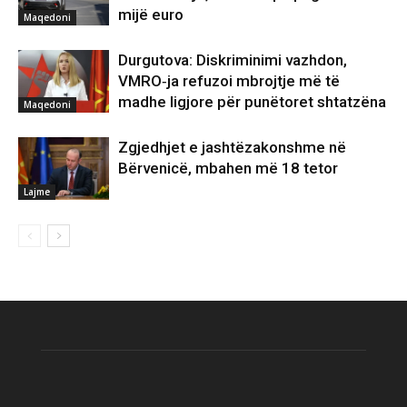
mijë euro
Maqedoni
Durgutova: Diskriminimi vazhdon,
VMRO‑ja refuzoi mbrojtje më të
madhe ligjore për punëtoret shtatzëna
Maqedoni
Zgjedhjet e jashtëzakonshme në
Bërvenicë, mbahen më 18 tetor
Lajme