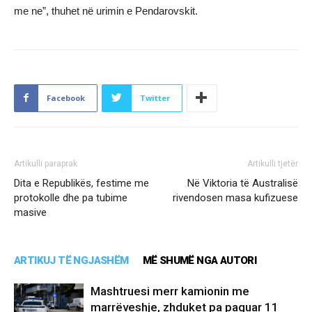
me ne”, thuhet në urimin e Pendarovskit.
Facebook
Twitter
Artikulli paraprak
Artikulli tjetër
Dita e Republikës, festime me
Në Viktoria të Australisë
protokolle dhe pa tubime
rivendosen masa kufizuese
masive
ARTIKUJ TË NGJASHËM
MË SHUMË NGA AUTORI
Mashtruesi merr kamionin me
marrëveshje, zhduket pa paguar 11