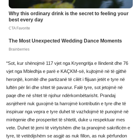
“Sot, kur shënojmë 117 vjet nga Kryengritja e Ilindenit dhe 76
vjet nga Mbledhja e parë e KAÇKM-së, kujtojmë në të gjithë
heronjtë, komitë dhe partizanë të cilët i flijuan jetët e tyre në
luftën për liri dhe shtet të pavarur. Falë tyre, sot jetojmë në
paqe dhe në shtet të njohur ndërkombëtarisht. Prandaj
asnjëherë nuk guxojmë ta harrojmë kontributin e tyre dhe të
inspiruar nga vepra e tyre duhet të vazhdojmë të punojmë në
mirëqenie dhe prosperitet të shtetit, duke u respektuar mes
vete. Duhet të jemi të virtytshëm dhe ta pranojmë sakrificën e
tyre, të vetëdijshëm se asgjë as nuk fillon, as nuk përfundon