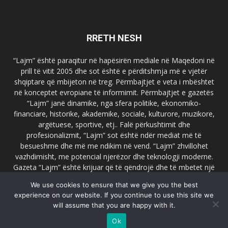
RRETH NESH
“Lajm” është paraqitur në hapësirën mediale në Maqedoni në
prill të vitit 2005 dhe sot është e përditshmja më e vjetër
shqiptare që mbijeton në treg. Përmbajtjet e veta i mbështet
në konceptet evropiane të informimit. Përmbajtjet e gazetës
“Lajm” janë dinamike, nga sfera politike, ekonomiko-
financiare, historike, akademike, sociale, kulturore, muzikore,
argëtuese, sportive, etj.. Falë përkushtimit dhe
profesionalizmit, “Lajm” sot është ndër mediat më të
besueshme dhe më me ndikim në vend. “Lajm” zhvillohet
vazhdimisht, me potencial njerëzor dhe teknologji moderne.
Gazeta “Lajm” është krijuar që të qëndrojë dhe të mbetet një
emër i dallueshëm në hapësirat ballkanike dhe evropiane. Ueb
We use cookies to ensure that we give you the best
faqja zyrtare e gazetës “Lajm”, www.lajmpress.org është një
experience on our website. If you continue to use this site we
ndër portalet më të njohur në Maqedoni.
will assume that you are happy with it.
Na kontakto:
lajm.sk@gmail.com
Ok