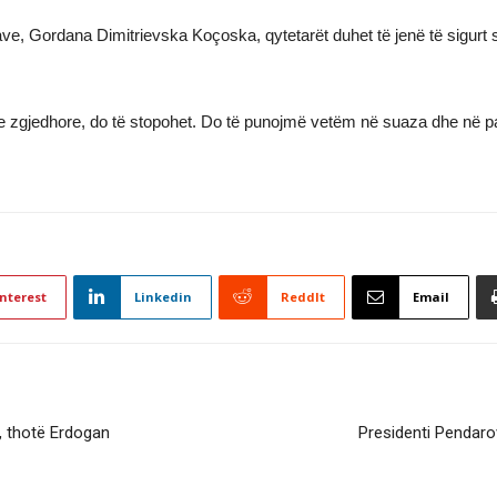
e, Gordana Dimitrievska Koçoska, qytetarët duhet të jenë të sigurt 
ve zgjedhore, do të stopohet. Do të punojmë vetëm në suaza dhe në pajt
nterest
Linkedin
ReddIt
Email
ë, thotë Erdogan
Presidenti Pendarov