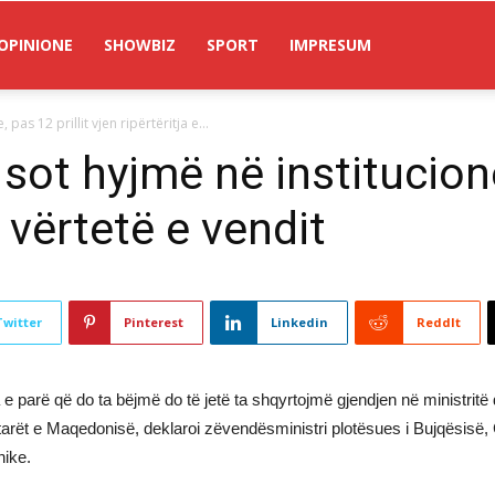
OPINIONE
SHOWBIZ
SPORT
IMPRESUM
pas 12 prillit vjen ripërtëritja e...
 sot hyjmë në institucione
e vërtetë e vendit
Twitter
Pinterest
Linkedin
ReddIt
e parë që do ta bëjmë do të jetë ta shqyrtojmë gjendjen në ministritë 
etarët e Maqedonisë, deklaroi zëvendësministri plotësues i Bujqësisë
nike.