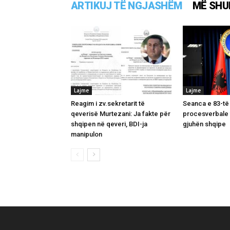
ARTIKUJ TË NGJASHËM
MË SHU
Lajme
Lajme
Reagim i zv.sekretarit të
Seanca e 83-të
qeverisë Murtezani: Ja fakte për
procesverbale 
shqipen në qeveri, BDI-ja
gjuhën shqipe
manipulon