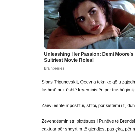
Sipas Tripunovskit, Qeevria teknike që u zgjodh 
tashmë nuk është kryeministër, por trashëgimija
Zaevi është mposhtur, shtoi, por sistemi i tij du
Zëvendësministri plotësues i Punëve të Brendsh
caktuar për shqyrtim të gjendjes, pas çka, për 