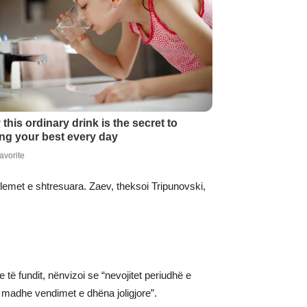
oblemet e shtresuara. Zaev, theksoi Tripunovski,
ë fundit, nënvizoi se “nevojitet periudhë e
ë madhe vendimet e dhëna joligjore”.