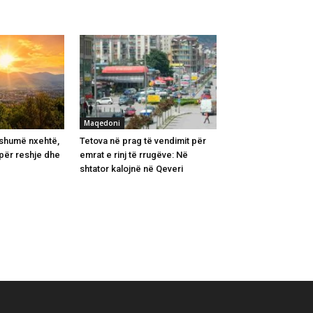
Maqedoni
 shumë nxehtë,
Tetova në prag të vendimit për
për reshje dhe
emrat e rinj të rrugëve: Në
shtator kalojnë në Qeveri