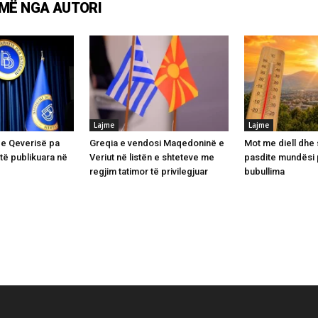
MË NGA AUTORI
Lajme
Lajme
 e Qeverisë pa
Greqia e vendosi Maqedoninë e
Mot me diell dhe
të publikuara në
Veriut në listën e shteteve me
pasdite mundësi 
regjim tatimor të privilegjuar
bubullima