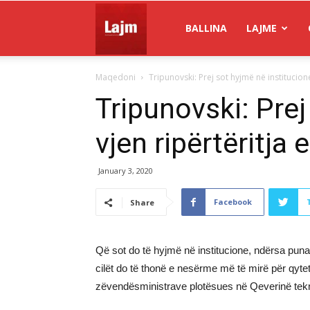
Gazeta
BALLINA
LAJME
Maqedoni
Tripunovski: Prej sot hyjmë në institucione, 
Lajm
Tripunovski: Prej
vjen ripërtëritja 
January 3, 2020
Facebook
Share
Që sot do të hyjmë në institucione, ndërsa puna 
cilët do të thonë e nesërme më të mirë për qyt
zëvendësministrave plotësues në Qeverinë tek