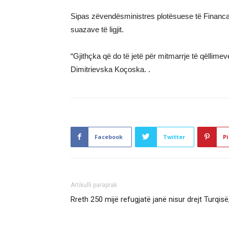
Sipas zëvendësministres plotësuese të Financav
suazave të ligjit.
“Gjithçka që do të jetë për mitmarrje të qëllime
Dimitrievska Koçoska. .
Facebook
Twitter
Pi
Artikulli paraprak
Rreth 250 mijë refugjatë janë nisur drejt Turqis