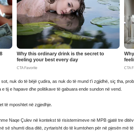
sot, nuk do të bëjë çudira, as nuk do të mund t’i zgjidhë, siç tha, pr
 e tij e hapave dhe politikave të gabuara ende sundon në vend.
het të mposhtet në zgjedhje.
me Naqe Çulev në kontekst të risistemimeve në MPB gjatë tre ditëve t
më së shumti disa ditë, zyrtarisht do të kumtohen për në pjesën më t