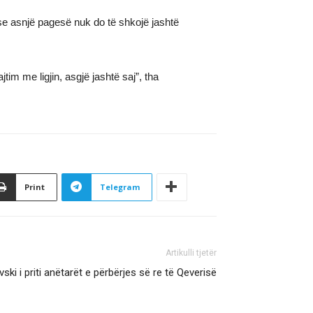
se asnjë pagesë nuk do të shkojë jashtë
im me ligjin, asgjë jashtë saj”, tha
Print
Telegram
Artikulli tjetër
ski i priti anëtarët e përbërjes së re të Qeverisë