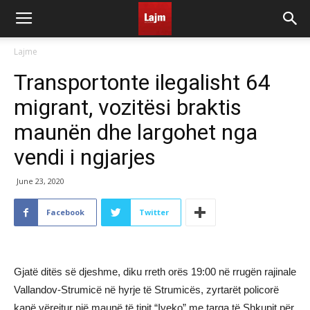
Lajme
Transportonte ilegalisht 64
migrant, vozitësi braktis
maunën dhe largohet nga
vendi i ngjarjes
June 23, 2020
Facebook
Twitter
Gjatë ditës së djeshme, diku rreth orës 19:00 në rrugën rajinale
Vallandov-Strumicë në hyrje të Strumicës, zyrtarët policorë
kanë vërejtur një maunë të tipit “Iveko” me targa të Shkupit për