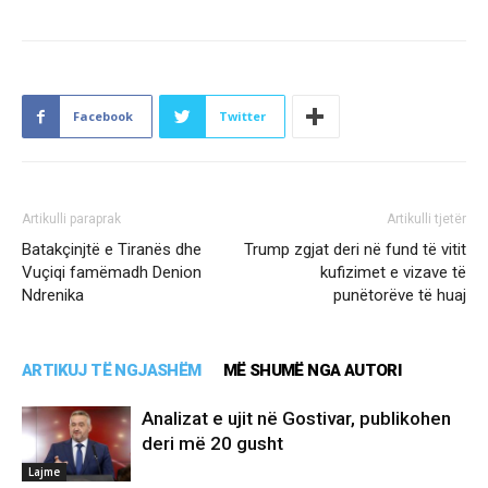
Facebook
Twitter
Artikulli paraprak
Artikulli tjetër
Batakçinjtë e Tiranës dhe
Trump zgjat deri në fund të vitit
Vuçiqi famëmadh Denion
kufizimet e vizave të
Ndrenika
punëtorëve të huaj
ARTIKUJ TË NGJASHËM
MË SHUMË NGA AUTORI
Analizat e ujit në Gostivar, publikohen
deri më 20 gusht
Lajme