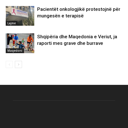
Pacientët onkologjikë protestojnë për
mungesën e terapisë
Lajme
Shqipëria dhe Maqedonia e Veriut, ja
raporti mes grave dhe burrave
Maqedoni