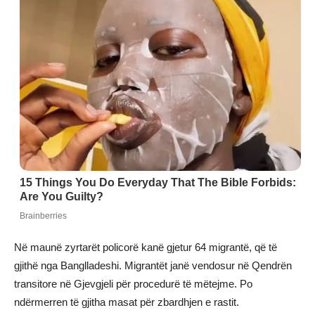
Në maunë zyrtarët policorë kanë gjetur 64 migrantë, që të
gjithë nga Banglladeshi. Migrantët janë vendosur në Qendrën
transitore në Gjevgjeli për procedurë të mëtejme. Po
ndërmerren të gjitha masat për zbardhjen e rastit.