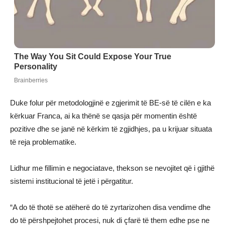
Duke folur për metodologjinë e zgjerimit të BE-së të cilën e ka
kërkuar Franca, ai ka thënë se qasja për momentin është
pozitive dhe se janë në kërkim të zgjidhjes, pa u krijuar situata
të reja problematike.
Lidhur me fillimin e negociatave, thekson se nevojitet që i gjithë
sistemi institucional të jetë i përgatitur.
“A do të thotë se atëherë do të zyrtarizohen disa vendime dhe
do të përshpejtohet procesi, nuk di çfarë të them edhe pse ne