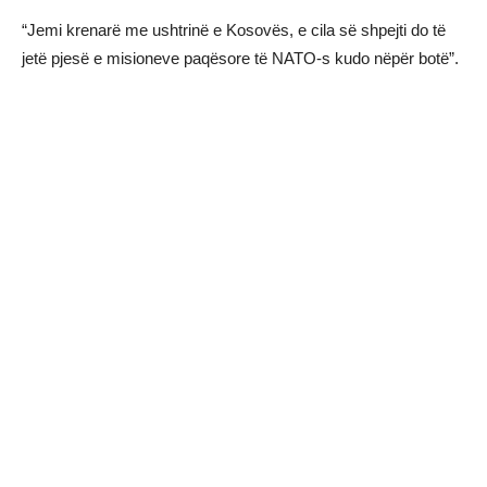
“Jemi krenarë me ushtrinë e Kosovës, e cila së shpejti do të
jetë pjesë e misioneve paqësore të NATO-s kudo nëpër botë”.