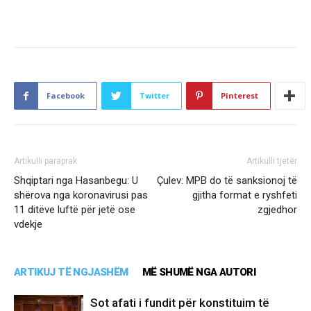
Facebook
Twitter
Pinterest
Artikulli paraprak
Artikulli tjetër
Shqiptari nga Hasanbegu: U
Çulev: MPB do të sanksionoj të
shërova nga koronavirusi pas
gjitha format e ryshfeti
11 ditëve luftë për jetë ose
zgjedhor
vdekje
ARTIKUJ TË NGJASHËM
MË SHUMË NGA AUTORI
Sot afati i fundit për konstituim të