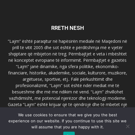
RRETH NESH
“Lajm” është paraqitur në hapësirën mediale në Maqedoni në
prill të vitit 2005 dhe sot është e përditshmja më e vjetër
shqiptare që mbijeton në treg. Përmbajtjet e veta i mbështet
në konceptet evropiane të informimit. Përmbajtjet e gazetës
“Lajm” janë dinamike, nga sfera politike, ekonomiko-
financiare, historike, akademike, sociale, kulturore, muzikore,
argëtuese, sportive, etj.. Falë përkushtimit dhe
profesionalizmit, “Lajm” sot është ndër mediat më të
besueshme dhe më me ndikim në vend. “Lajm” zhvillohet
vazhdimisht, me potencial njerëzor dhe teknologji moderne.
Gazeta “Lajm” është krijuar që të qëndrojë dhe të mbetet një
emër i dallueshëm në hapësirat ballkanike dhe evropiane. Ueb
We use cookies to ensure that we give you the best
faqja zyrtare e gazetës “Lajm”, www.lajmpress.org është një
experience on our website. If you continue to use this site we
ndër portalet më të njohur në Maqedoni.
will assume that you are happy with it.