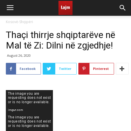
Kosovë-Shqipëri
Thaçi thirrje shqiptarëve në
Mal të Zi: Dilni në zgjedhje!
August 26, 2020
Facebook
Twitter
Pinterest