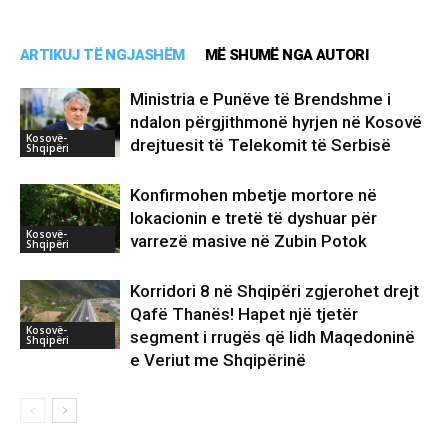
ARTIKUJ TË NGJASHËM
MË SHUMË NGA AUTORI
Ministria e Punëve të Brendshme i
ndalon përgjithmonë hyrjen në Kosovë
Kosovë-
drejtuesit të Telekomit të Serbisë
Shqipëri
Konfirmohen mbetje mortore në
lokacionin e tretë të dyshuar për
Kosovë-
varrezë masive në Zubin Potok
Shqipëri
Korridori 8 në Shqipëri zgjerohet drejt
Qafë Thanës! Hapet një tjetër
Kosovë-
segment i rrugës që lidh Maqedoninë
Shqipëri
e Veriut me Shqipërinë