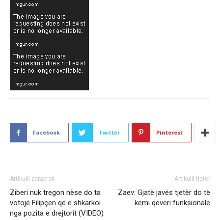
Facebook
Twitter
Pinterest
Artikulli paraprak
Artikulli tjetër
Ziberi nuk tregon nëse do ta
Zaev: Gjatë javës tjetër do të
votojë Filipçen që e shkarkoi
kemi qeveri funksionale
nga pozita e drejtorit (VIDEO)