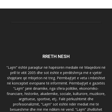
RRETH NESH
“Lajm” është paraqitur në hapësirën mediale në Maqedoni në
prill të vitit 2005 dhe sot është e përditshmja më e vjetër
shqiptare që mbijeton në treg. Përmbajtjet e veta i mbështet
në konceptet evropiane të informimit. Përmbajtjet e gazetës
“Lajm” janë dinamike, nga sfera politike, ekonomiko-
financiare, historike, akademike, sociale, kulturore, muzikore,
argëtuese, sportive, etj.. Falë përkushtimit dhe
profesionalizmit, “Lajm” sot është ndër mediat më të
besueshme dhe më me ndikim në vend. “Lajm” zhvillohet