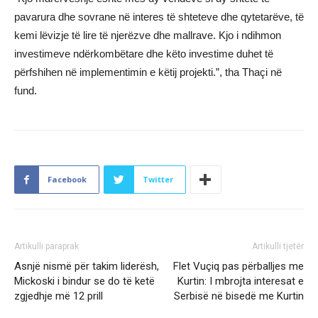
pavarura dhe sovrane në interes të shteteve dhe qytetarëve, të
kemi lëvizje të lire të njerëzve dhe mallrave. Kjo i ndihmon
investimeve ndërkombëtare dhe këto investime duhet të
përfshihen në implementimin e këtij projekti.”, tha Thaçi në
fund.
Facebook
Twitter
Artikulli paraprak
Artikulli tjetër
Asnjë nismë për takim liderësh,
Flet Vuçiq pas përballjes me
Mickoski i bindur se do të ketë
Kurtin: I mbrojta interesat e
zgjedhje më 12 prill
Serbisë në bisedë me Kurtin