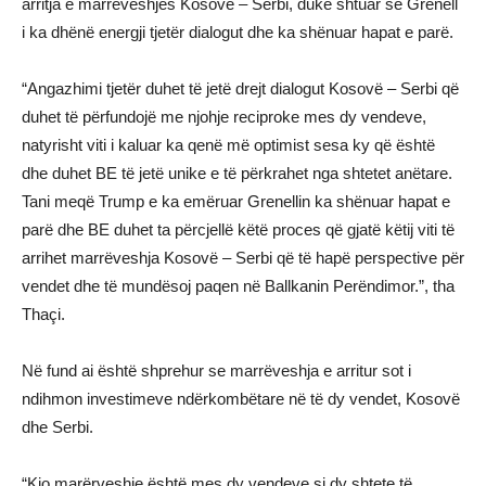
arritja e marrëveshjes Kosovë – Serbi, duke shtuar se Grenell
i ka dhënë energji tjetër dialogut dhe ka shënuar hapat e parë.
“Angazhimi tjetër duhet të jetë drejt dialogut Kosovë – Serbi që
duhet të përfundojë me njohje reciproke mes dy vendeve,
natyrisht viti i kaluar ka qenë më optimist sesa ky që është
dhe duhet BE të jetë unike e të përkrahet nga shtetet anëtare.
Tani meqë Trump e ka emëruar Grenellin ka shënuar hapat e
parë dhe BE duhet ta përcjellë këtë proces që gjatë këtij viti të
arrihet marrëveshja Kosovë – Serbi që të hapë perspective për
vendet dhe të mundësoj paqen në Ballkanin Perëndimor.”, tha
Thaçi.
Në fund ai është shprehur se marrëveshja e arritur sot i
ndihmon investimeve ndërkombëtare në të dy vendet, Kosovë
dhe Serbi.
“Kjo marërveshje është mes dy vendeve si dy shtete të