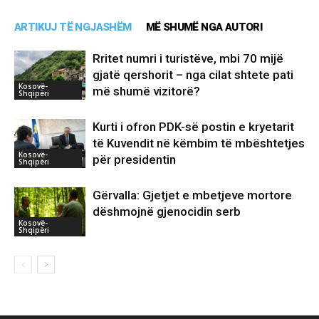
ARTIKUJ TË NGJASHËM
MË SHUMË NGA AUTORI
Rritet numri i turistëve, mbi 70 mijë
gjatë qershorit – nga cilat shtete pati
Kosovë-
më shumë vizitorë?
Shqipëri
Kurti i ofron PDK-së postin e kryetarit
të Kuvendit në këmbim të mbështetjes
Kosovë-
për presidentin
Shqipëri
Gërvalla: Gjetjet e mbetjeve mortore
dëshmojnë gjenocidin serb
Kosovë-
Shqipëri