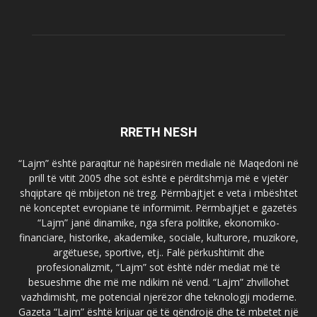
RRETH NESH
“Lajm” është paraqitur në hapësirën mediale në Maqedoni në
prill të vitit 2005 dhe sot është e përditshmja më e vjetër
shqiptare që mbijeton në treg. Përmbajtjet e veta i mbështet
në konceptet evropiane të informimit. Përmbajtjet e gazetës
“Lajm” janë dinamike, nga sfera politike, ekonomiko-
financiare, historike, akademike, sociale, kulturore, muzikore,
argëtuese, sportive, etj.. Falë përkushtimit dhe
profesionalizmit, “Lajm” sot është ndër mediat më të
besueshme dhe më me ndikim në vend. “Lajm” zhvillohet
vazhdimisht, me potencial njerëzor dhe teknologji moderne.
Gazeta “Lajm” është krijuar që të qëndrojë dhe të mbetet një