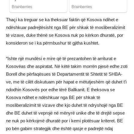
Thaçi ka treguar se ka theksuar faktin që Kosova ndihet e
ndëshkuar padrejtësisht nga BE për shkak të mosliberalizimit
të vizave, duke thënë se Kosova nuk po kërkon dhuratë, por
konsideron se i ka përmbushur të gjitha kushtet.
“Ishte një mundësi e mire që të prezantohen të arriturat e
Kosovëas dhe aspiratat. Në këtë takim morrën pjesë edhe zoti
Borell dhe përfaqësues të Departamentit të Shtetit të SHBA-
ve, me të cilët diskutuam për hapat e mëtutjeshëm që duhet t’i
ndodhin Kosovës por edhe tërë Ballkanit. E theksova se
Kosova ndihet e ndëshkuar nga BE për shkak të
mosliberalizimit të vizave dhe kjo duhet të ndryshojë nga BE
dhe BE duhet të veprojë në mënyrë unike dhe të drejtë sepse
ne nuk po kërkojmë dhuratë por i kemi plotësuar kriteret. BE
po bën gabim strategjik dhe është qasje e padrejtë ndaj