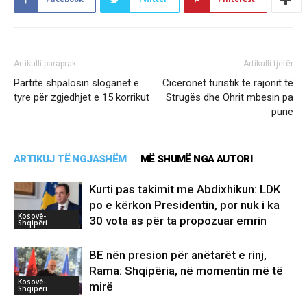
Artikulli paraprak
Artikulli tjetër
Partitë shpalosin sloganet e
Ciceronët turistik të rajonit të
tyre për zgjedhjet e 15 korrikut
Strugës dhe Ohrit mbesin pa
punë
ARTIKUJ TË NGJASHËM
MË SHUMË NGA AUTORI
Kurti pas takimit me Abdixhikun: LDK
po e kërkon Presidentin, por nuk i ka
Kosovë-
30 vota as për ta propozuar emrin
Shqipëri
BE nën presion për anëtarët e rinj,
Rama: Shqipëria, në momentin më të
Kosovë-
mirë
Shqipëri