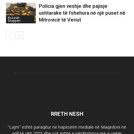
Policia gjen veshje dhe pajisje
ushtarake të fshehura në një puset në
Kosovë-
Mitrovicë të Veriut
Shqipëri
RRETH NESH
“Lajm” është paraqitur në hapësirën mediale në Maqedoni në
prill të vitit 2005 dhe sot është e përditshmja më e vjetër