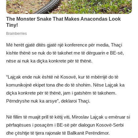
Më herët gjatë ditës gjatë një konference për media, Thaçi
kishte thënë se nuk do të takohet me të dërguarin e BE-së,
nëse ai nuk ka diçka konkrete për të thënë.
“Lajçak ende nuk është në Kosovë, kur të mbërrijë do të
komunikojnë ekipet tona dhe do të shohim. Nëse Lajçak ka
diçka konkrete për të thënë, jam i gatshëm të takohem.
Përndryshe nuk ka arsye”, deklaroi Thaçi.
Në fillim të muajit prill të këtij viti, Miroslav Lajçak u emëruar si
përfaqësues i posaçëm i BE-së për dialogun Kosovë-Serbi
dhe çështje të tjera rajonale të Ballkanit Perëndimor.