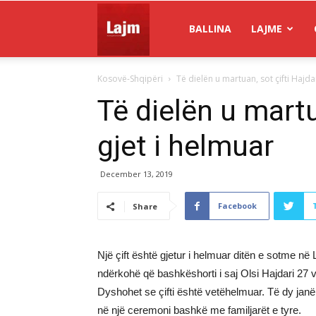
Gazeta
BALLINA
LAJME
Kosovë-Shqipëri
Të dielën u martuan, sot çifti Hajda
Lajm
Të dielën u martu
gjet i helmuar
December 13, 2019
Facebook
Share
Një çift është gjetur i helmuar ditën e sotme në 
ndërkohë që bashkëshorti i saj Olsi Hajdari 27 v
Dyshohet se çifti është vetëhelmuar. Të dy janë g
në një ceremoni bashkë me familjarët e tyre.