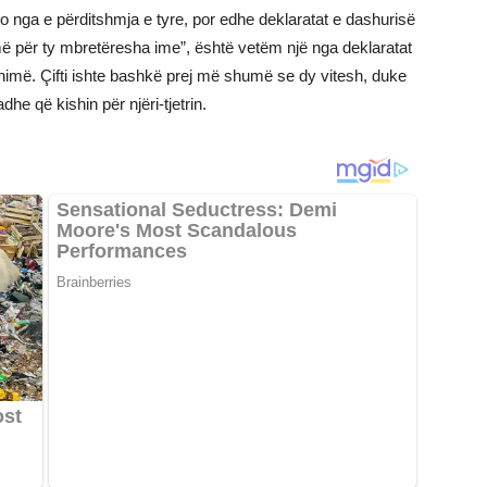
oto nga e përditshmja e tyre, por edhe deklaratat e dashurisë
 frymë për ty mbretëresha ime”, është vetëm një nga deklaratat
 tanimë. Çifti ishte bashkë prej më shumë se dy vitesh, duke
dhe që kishin për njëri-tjetrin.