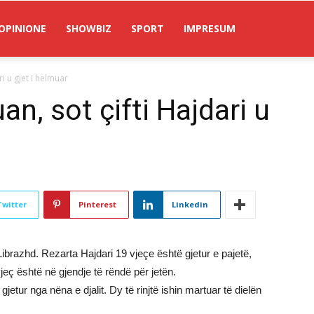
OPINIONE
SHOWBIZ
SPORT
IMPRESUM
ri u gjet i helmuar
an, sot çifti Hajdari u
Twitter
Pinterest
Linkedin
Librazhd. Rezarta Hajdari 19 vjeçe është gjetur e pajetë,
jeç është në gjendje të rëndë për jetën.
jetur nga nëna e djalit. Dy të rinjtë ishin martuar të dielën