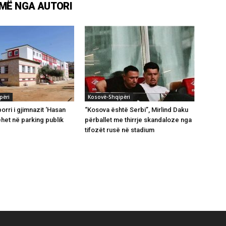
MË NGA AUTORI
përi
Kosovë-Shqipëri
orri i gjimnazit ‘Hasan
“Kosova është Serbi”, Mirlind Daku
ehet në parking publik
përballet me thirrje skandaloze nga
tifozët rusë në stadium