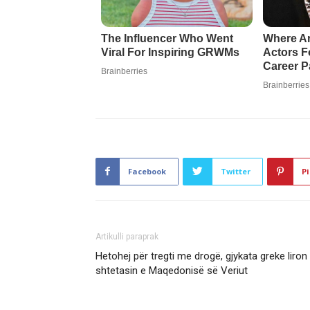
Facebook
Twitter
Pi
Artikulli paraprak
Hetohej për tregti me drogë, gjykata greke liron
shtetasin e Maqedonisë së Veriut