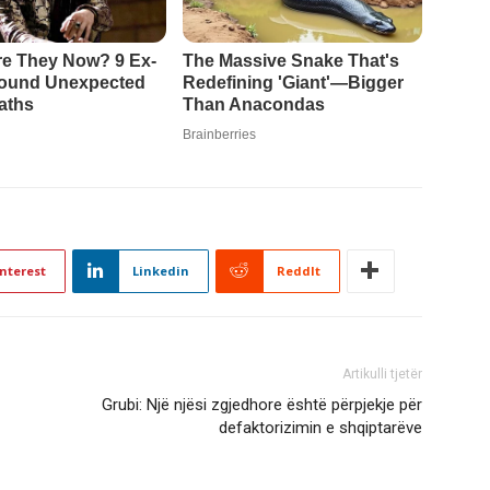
nterest
Linkedin
ReddIt
Artikulli tjetër
Grubi: Një njësi zgjedhore është përpjekje për
defaktorizimin e shqiptarëve