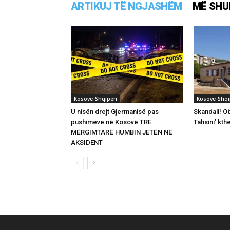
ARTIKUJ TË NGJASHËM
MË SHU
Kosovë-Shqipëri
Kosovë-Shqi
U nisën drejt Gjermanisë pas
Skandali! Ob
pushimeve në Kosovë TRE
Tahsini’ kth
MËRGIMTARË HUMBIN JETËN NË
AKSIDENT