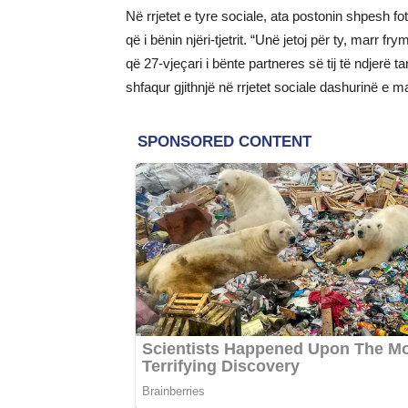
Në rrjetet e tyre sociale, ata postonin shpesh f
që i bënin njëri-tjetrit. “Unë jetoj për ty, marr
që 27-vjeçari i bënte partneres së tij të ndjerë
shfaqur gjithnjë në rrjetet sociale dashurinë e ma