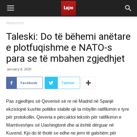
Maqedoni
Taleski: Do të bëhemi anëtare
e plotfuqishme e NATO-s
para se të mbahen zgjedhjet
January 8, 2020
Facebook
Twitter
Pas zgjedhjes së Qeverisë së re në Madrid në Spanjë
ekzistojnë kushte politike stabile që ta mbyllin ratifikimin e tyre
për protokollin. Qeveria e përcaktoi tekstin për ratifikimin e
Marrëveshjes së Uashingtonit dhe ai është dërguar në
Kuvend. Kjo do të thotë se edhe ne jemi të gatshëm për