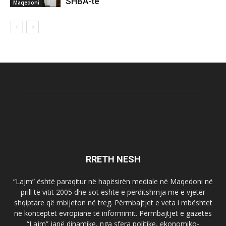
SHBA-të
Maqedoni
RRETH NESH
“Lajm” është paraqitur në hapësirën mediale në Maqedoni në
prill të vitit 2005 dhe sot është e përditshmja më e vjetër
shqiptare që mbijeton në treg. Përmbajtjet e veta i mbështet
në konceptet evropiane të informimit. Përmbajtjet e gazetës
“Lajm” janë dinamike, nga sfera politike, ekonomiko-