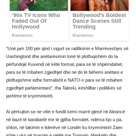
“Unë jam 100 për qind i sigurt se ratifikimin e Marrëveshjes së
Uashingtonit dhe anëtarësimin tonë të plotfuqishëm do ta
përfundojë Kuvendi në këtë format, para se të shpërndahet,
para se të mbahen zgjedhjet dhe ne do të bëhemi anëtare e
plotfuqishme edhe formalisht e NATO-s para se të mbahen
zgjedhjet parlamentare”, tha Taleski, këshilltar i politikës së
jashtme të kryeministrit.
Ai përkujton se ne vitin e fundit kemi marrë pjesë në Aleancë
në bazë të barabartë me të gjitha formatet, ndërsa kjo u pa,
shton, në takimin e liderëve në Londër ku kryeministri Zaev
ishte i ulur në tryezën e njëjtë me Trampin, Merkelin dhe