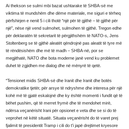
Ai thekson se sulmi mbi bazat ushtarake të SHBA-së me
viktima të mundshëm dhe dëme materiale, me siguri e tërheq
përfshirjen e nenit 5 i cili thotë “një për të gjithë – të gjithë për
një”, nëse një vend sulmohet, sulmohen të gjithë. Tregon edhe
për deklaratën të sekretarit të përgjithshëm të NATO-s, Jens
Stoltenberg se të gjithë aleatët qëndrojnë pas aleatit të tyre më
të rëndësishëm dhe më të madh – SHBA-në, por se
megjithatë, NATO dhe bota moderne janë vend ku problemet
duhet të zgjidhen me dialog dhe në mënyrë të qetë.
“Tensionet midis SHBA-së dhe Iranit dhe Iranit dhe botës
demokratike tjetër, për arsye të ndryshme dhe interesa për një
kohë më të gjatë eskalojnë dhe ky është momenti i fundit që të
bëhet pushim, që të merret frymë dhe të mendohet mirë,
ndërsa veçanërisht Irani për opsionet e veta dhe se si do të
veprohet në këtë situatë. Situata veçanërisht do të varet prej
fjalimit të presidentit Tramp i cili do t’i japë drejtimet kryesore