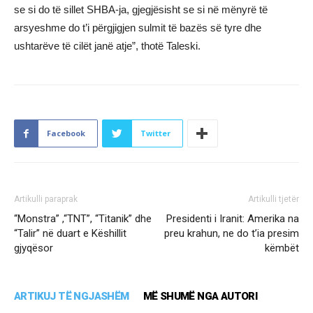
se si do të sillet SHBA-ja, gjegjësisht se si në mënyrë të
arsyeshme do t’i përgjigjen sulmit të bazës së tyre dhe
ushtarëve të cilët janë atje”, thotë Taleski.
Facebook
Twitter
Artikulli paraprak
Artikulli tjetër
“Monstra” ,“TNT”, “Titanik” dhe
Presidenti i Iranit: Amerika na
“Talir” në duart e Këshillit
preu krahun, ne do t’ia presim
gjyqësor
këmbët
ARTIKUJ TË NGJASHËM
MË SHUMË NGA AUTORI