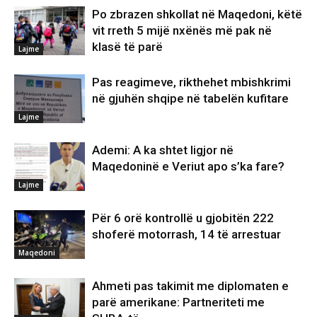
Po zbrazen shkollat në Maqedoni, këtë
vit rreth 5 mijë nxënës më pak në
klasë të parë
Lajme
Pas reagimeve, rikthehet mbishkrimi
në gjuhën shqipe në tabelën kufitare
Lajme
Ademi: A ka shtet ligjor në
Maqedoninë e Veriut apo s’ka fare?
Lajme
Për 6 orë kontrollë u gjobitën 222
shoferë motorrash, 14 të arrestuar
Maqedoni
Ahmeti pas takimit me diplomaten e
parë amerikane: Partneriteti me