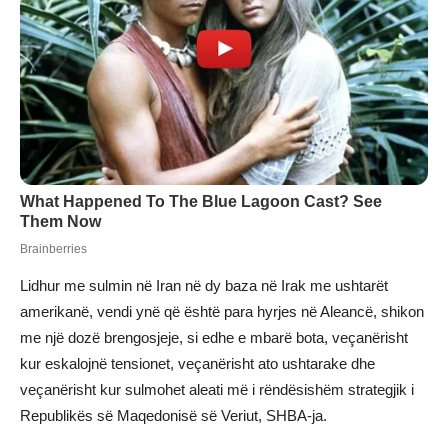
Lidhur me sulmin në Iran në dy baza në Irak me ushtarët
amerikanë, vendi ynë që është para hyrjes në Aleancë, shikon
me një dozë brengosjeje, si edhe e mbarë bota, veçanërisht
kur eskalojnë tensionet, veçanërisht ato ushtarake dhe
veçanërisht kur sulmohet aleati më i rëndësishëm strategjik i
Republikës së Maqedonisë së Veriut, SHBA-ja.