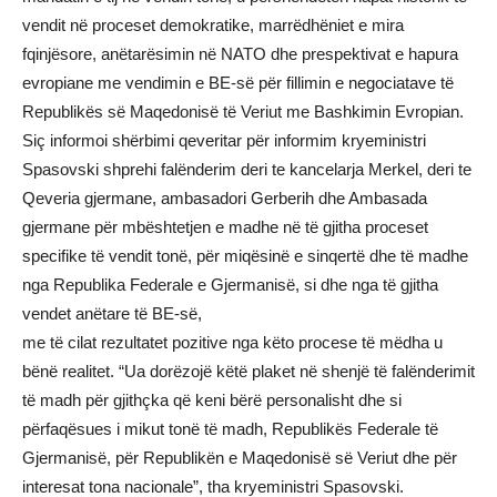
vendit në proceset demokratike, marrëdhëniet e mira
fqinjësore, anëtarësimin në NATO dhe prespektivat e hapura
evropiane me vendimin e BE-së për fillimin e negociatave të
Republikës së Maqedonisë të Veriut me Bashkimin Evropian.
Siç informoi shërbimi qeveritar për informim kryeministri
Spasovski shprehi falënderim deri te kancelarja Merkel, deri te
Qeveria gjermane, ambasadori Gerberih dhe Ambasada
gjermane për mbështetjen e madhe në të gjitha proceset
specifike të vendit tonë, për miqësinë e sinqertë dhe të madhe
nga Republika Federale e Gjermanisë, si dhe nga të gjitha
vendet anëtare të BE-së,
me të cilat rezultatet pozitive nga këto procese të mëdha u
bënë realitet. “Ua dorëzojë këtë plaket në shenjë të falënderimit
të madh për gjithçka që keni bërë personalisht dhe si
përfaqësues i mikut tonë të madh, Republikës Federale të
Gjermanisë, për Republikën e Maqedonisë së Veriut dhe për
interesat tona nacionale”, tha kryeministri Spasovski.