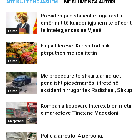
ARTIKUJ TË NGJASHËM
MË SHUMË NGA AUTORI
Presidentja distancohet nga rasti i
emërimit të kunderligjshem te oficerit
te Intelegjences ne Vjenë
Lajme
Fuqia blerëse: Kur shifrat nuk
përputhen me realitetin
Lajme
Me procedurë të shkurtuar ndiqet
penalisht pjesëmarrësi i tretë në
aksidentin rrugor tek Radishani, Shkup
Lajme
Kompania kosovare Interex blen rrjetin
e marketeve Tinex në Maqedoni
Maqedoni
Policia arrestoi 4 persona,