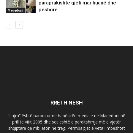
paraprakishte gjeti marihuanë dhe
peshore
Maqedoni
RRETH NESH
“Lajm” është paraqitur në hapësirën mediale në Maqedoni në
prill të vitit 2005 dhe sot është e përditshmja më e vjetër
shqiptare që mbijeton në treg. Përmbajtjet e veta i mbështet