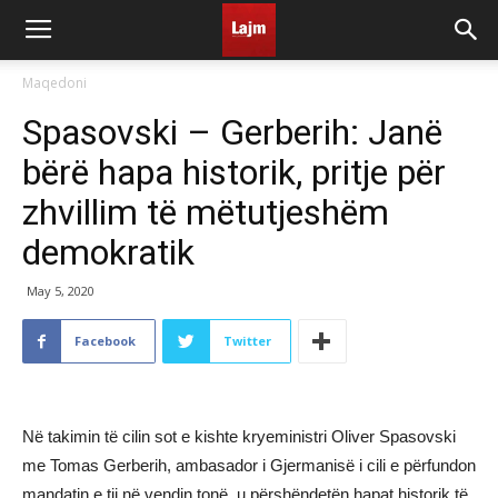
Maqedoni
Spasovski – Gerberih: Janë
bërë hapa historik, pritje për
zhvillim të mëtutjeshëm
demokratik
May 5, 2020
Facebook
Twitter
Në takimin të cilin sot e kishte kryeministri Oliver Spasovski
me Tomas Gerberih, ambasador i Gjermanisë i cili e përfundon
mandatin e tij në vendin tonë, u përshëndetën hapat historik të