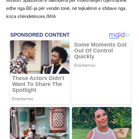
Ministri Spasovski e falënderoi për mbështetjen Gjermaninë
edhe nga BE-ja për vendin tonë, në tejkalimin e sfidave nga
kriza shëndetësore./MIA