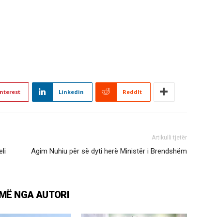
nterest
Linkedin
ReddIt
Artikulli tjetër
eli
Agim Nuhiu për së dyti herë Ministër i Brendshëm
MË NGA AUTORI