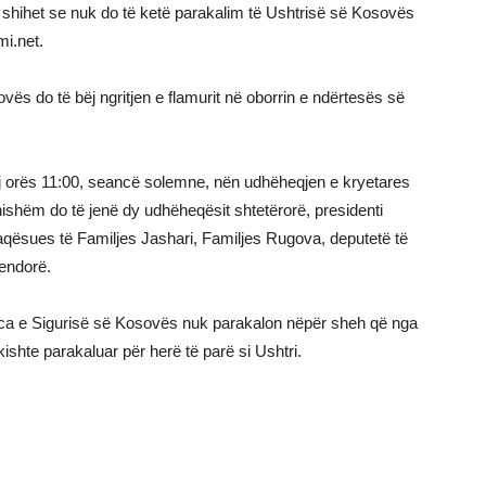
ër, shihet se nuk do të ketë parakalim të Ushtrisë së Kosovës
mi.net.
vës do të bëj ngritjen e flamurit në oborrin e ndërtesës së
ej orës 11:00, seancë solemne, nën udhëheqjen e kryetares
shëm do të jenë dy udhëheqësit shtetërorë, presidenti
faqësues të Familjes Jashari, Familjes Rugova, deputetë të
vendorë.
rca e Sigurisë së Kosovës nuk parakalon nëpër sheh që nga
 kishte parakaluar për herë të parë si Ushtri.