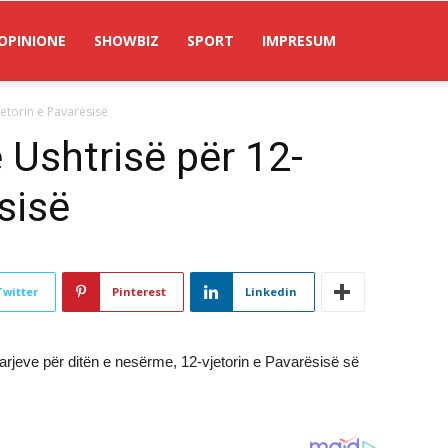
OPINIONE
SHOWBIZ
SPORT
IMPRESUM
jetorin e Pavarësisë
 Ushtrisë për 12-
sisë
Twitter
Pinterest
Linkedin
jarjeve për ditën e nesërme, 12-vjetorin e Pavarësisë së