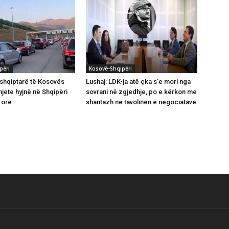
përi
Kosovë-Shqipëri
 shqiptarë të Kosovës
Lushaj: LDK-ja atë çka s’e mori nga
mjete hyjnë në Shqipëri
sovrani në zgjedhje, po e kërkon me
 orë
shantazh në tavolinën e negociatave