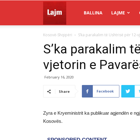
Gazeta
BALLINA
LAJME
Kosovë-Shqipëri
S’ka parakalim të Ushtrisë për 12-v
Lajm
S’ka parakalim të
vjetorin e Pavarë
February 16, 2020
Facebook
Share
Zyra e Kryeministrit ka publikuar agjendën e ng
Kosovës.