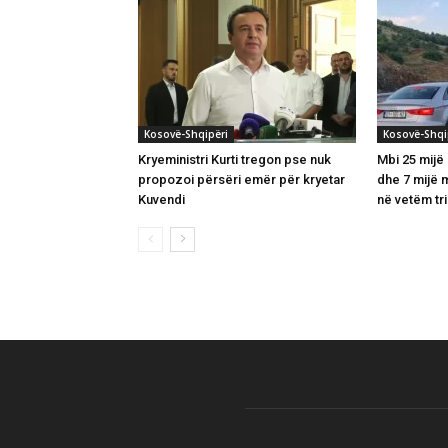
Kosovë-Shqipëri
Kosovë-Shqi
Kryeministri Kurti tregon pse nuk
Mbi 25 mijë
propozoi përsëri emër për kryetar
dhe 7 mijë 
Kuvendi
në vetëm tri