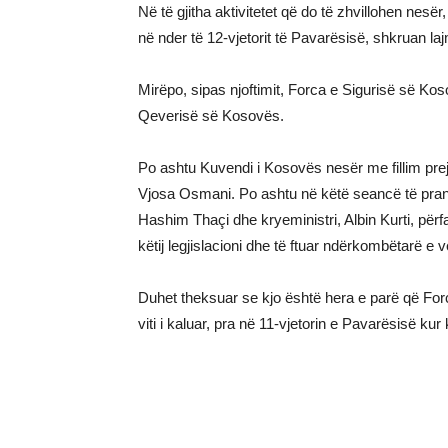
Në të gjitha aktivitetet që do të zhvillohen nes
në nder të 12-vjetorit të Pavarësisë, shkruan laj
Mirëpo, sipas njoftimit, Forca e Sigurisë së Koso
Qeverisë së Kosovës.
Po ashtu Kuvendi i Kosovës nesër me fillim pr
Vjosa Osmani. Po ashtu në këtë seancë të prani
Hashim Thaçi dhe kryeministri, Albin Kurti, për
këtij legjislacioni dhe të ftuar ndërkombëtarë e 
Duhet theksuar se kjo është hera e parë që Fo
viti i kaluar, pra në 11-vjetorin e Pavarësisë kur