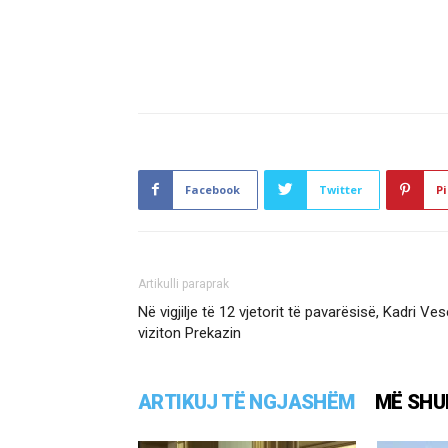
Facebook
Twitter
Pi
Artikulli paraprak
Në vigjilje të 12 vjetorit të pavarësisë, Kadri Ves
viziton Prekazin
ARTIKUJ TË NGJASHËM
MË SHU