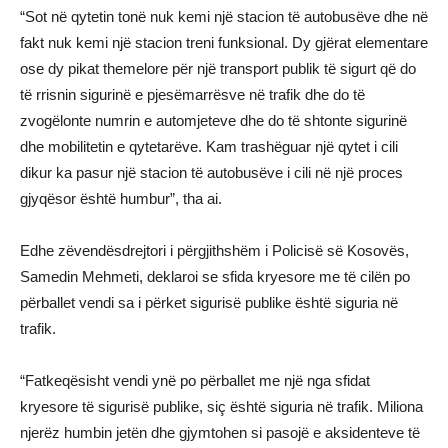
“Sot në qytetin tonë nuk kemi një stacion të autobusëve dhe në
fakt nuk kemi një stacion treni funksional. Dy gjërat elementare
ose dy pikat themelore për një transport publik të sigurt që do
të rrisnin sigurinë e pjesëmarrësve në trafik dhe do të
zvogëlonte numrin e automjeteve dhe do të shtonte sigurinë
dhe mobilitetin e qytetarëve. Kam trashëguar një qytet i cili
dikur ka pasur një stacion të autobusëve i cili në një proces
gjyqësor është humbur”, tha ai.
Edhe zëvendësdrejtori i përgjithshëm i Policisë së Kosovës,
Samedin Mehmeti, deklaroi se sfida kryesore me të cilën po
përballet vendi sa i përket sigurisë publike është siguria në
trafik.
“Fatkeqësisht vendi ynë po përballet me një nga sfidat
kryesore të sigurisë publike, siç është siguria në trafik. Miliona
njerëz humbin jetën dhe gjymtohen si pasojë e aksidenteve të