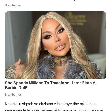
Krasniqi u shpreh se ekziston edhe arsye dhe optimizëm
sepse vende të botës përmes aktiviteteve të ndryshme kanë