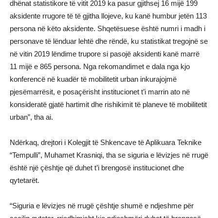
dhënat statistikore të vitit 2019 ka pasur gjithsej 16 mijë 199
aksidente rrugore të të gjitha llojeve, ku kanë humbur jetën 113
persona në këto aksidente. Shqetësuese është numri i madh i
personave të lënduar lehtë dhe rëndë, ku statistikat tregojnë se
në vitin 2019 lëndime trupore si pasojë aksidenti kanë marrë
11 mijë e 865 persona. Nga rekomandimet e dala nga kjo
konferencë në kuadër të mobilitetit urban inkurajojmë
pjesëmarrësit, e posaçërisht institucionet t’i marrin ato në
konsideratë gjatë hartimit dhe rishikimit të planeve të mobilitetit
urban”, tha ai.
Ndërkaq, drejtori i Kolegjit të Shkencave të Aplikuara Teknike
“Tempulli”, Muhamet Krasniqi, tha se siguria e lëvizjes në rrugë
është një çështje që duhet t’i brengosë institucionet dhe
qytetarët.
“Siguria e lëvizjes në rrugë çështje shumë e ndjeshme për