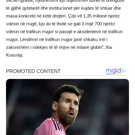
secilin qytetar, rrjedhimisht kjo ndjeshmëri duhet të brengosë
të gjithë qytetarët dhe institucionet për kujdes të shtuar dhe
masa konkrete në këtë drejtim. Çdo vit 1,35 milionë njerëz
vdesin në rrugë, kjo do të thotë se gati 3 mijë 700 njerëz
vdesin në trafikun rrugor si pasojë e aksidenteve në trafikun
rrugor. Lëndimet në trafikun rrugor janë shkaku më i
zakonshëm i vdekjes të të rinjve në mbarë globin”, tha
Krasniqi.