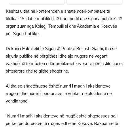
Kështu u tha në konferencën e shtatë ndërkombëtare të
titulluar “Sfidat e mobilitetit të transportit dhe siguria publike”, të
organizuar nga Kolegji Tempulli si dhe Akademia e Kosovës
për Siguri Publike.
Dekani i Fakultetit të Sigurisë Publike Bejtush Gashi, tha se
siguria publike në përgjithësi dhe ajo rrugore në veçanti
vazhdojnë të mbeten ndër problemet kryesore për institucionet
shtetërore dhe të gjithë shoqërinë.
Ai tha se shqetësuese është numri i madh i aksidenteve
rrugore dhe numri i personave të vdekur në aksidente në
vendin tonë.
“Numri i madh i aksidenteve në rrugë është shqetësues sa i
përket përdoruesve të rrugës edhe në Kosovë. Bazuar në të