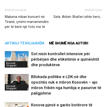
Artikulli paraprak
Artikulli tjetër
Maluma mban koncert në
Sela: Arbën Xhaferi ishte hero…
Tiranë, çmimi marramendës
për të bërë një foto me të
ARTIKUJ TË NGJASHËM
MË SHUMË NGA AUTORI
Sot nisin kontrollet intensive për
përbërjen dhe etiketimin e qumështit
Kosovë-
dhe produkteve
Shqipëri
Bllokada politike e LDK-së dhe
opozitës nuk e mbron Kosovën – ajo
Kosovë-
mbron frikën nga humbja e pasurive të
Shqipëri
paligjshme
Kosova pjesë e garës botërore të