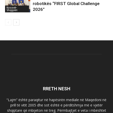
robotikës “FIRST Global Challenge
Kosovë-
2026”
Shqipëri
RRETH NESH
“Lajm” është paraqitur në hapësirën mediale në Maqedoni në
prill të vitit 2005 dhe sot është e përditshmja më e vjetër
shqiptare që mbijeton në treg. Përmbajtjet e veta i mbështet