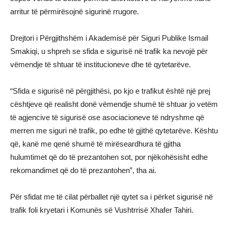
arritur të përmirësojnë sigurinë rrugore.
Drejtori i Përgjithshëm i Akademisë për Siguri Publike Ismail
Smakiqi, u shpreh se sfida e sigurisë në trafik ka nevojë për
vëmendje të shtuar të institucioneve dhe të qytetarëve.
“Sfida e sigurisë në përgjithësi, po kjo e trafikut është një prej
cështjeve që realisht donë vëmendje shumë të shtuar jo vetëm
të agjencive të sigurisë ose asociacioneve të ndryshme që
merren me siguri në trafik, po edhe të gjithë qytetarëve. Kështu
që, kanë me qenë shumë të mirëseardhura të gjitha
hulumtimet që do të prezantohen sot, por njëkohësisht edhe
rekomandimet që do të prezantohen”, tha ai.
Për sfidat me të cilat përballet një qytet sa i përket sigurisë në
trafik foli kryetari i Komunës së Vushtrrisë Xhafer Tahiri.