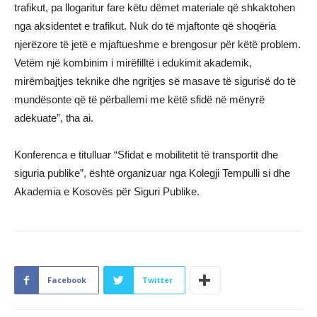
trafikut, pa llogaritur fare këtu dëmet materiale që shkaktohen
nga aksidentet e trafikut. Nuk do të mjaftonte që shoqëria
njerëzore të jetë e mjaftueshme e brengosur për këtë problem.
Vetëm një kombinim i mirëfilltë i edukimit akademik,
mirëmbajtjes teknike dhe ngritjes së masave të sigurisë do të
mundësonte që të përballemi me këtë sfidë në mënyrë
adekuate”, tha ai.
Konferenca e titulluar “Sfidat e mobilitetit të transportit dhe
siguria publike”, është organizuar nga Kolegji Tempulli si dhe
Akademia e Kosovës për Siguri Publike.
Facebook
Twitter