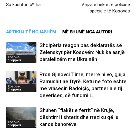
Sa kushton b*tha
Vajza e hekurt e policisë
speciale të Kosovës
ARTIKUJ TË NGJASHËM
MË SHUMË NGA AUTORI
Shqipëria reagon pas deklaratës së
Zelenskyt për Kosovën: Nuk ka asnjë
Kosovë-
paralelizëm me Ukrainën
Shqipëri
Rron Gjinovci Time, merre ni vo, gjuja
Ramushit ne ftyrë. Ketu ne foto eshte
Kosovë-
me vrasesin Radoiçiç, partnerin e tij
Shqipëri
qeverises, së fundmi i...
Shuhen “flakët e ferrit” në Krujë,
dështimi i shtetit dhe rreziku që iu
Kosovë-
kanos banorëve
Shqipëri