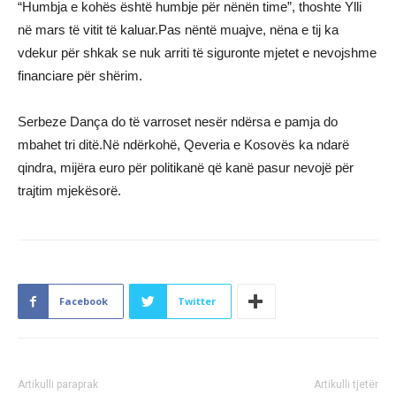
“Humbja e kohës është humbje për nënën time”, thoshte Ylli
në mars të vitit të kaluar.Pas nëntë muajve, nëna e tij ka
vdekur për shkak se nuk arriti të siguronte mjetet e nevojshme
financiare për shërim.
Serbeze Dança do të varroset nesër ndërsa e pamja do
mbahet tri ditë.Në ndërkohë, Qeveria e Kosovës ka ndarë
qindra, mijëra euro për politikanë që kanë pasur nevojë për
trajtim mjekësorë.
Facebook
Twitter
Artikulli paraprak
Artikulli tjetër