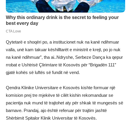
Qytetarë e shoqëri po, a institucionet nuk na kanë ndihmuar
valla, unë kam takuar këshilltarët e ministrit e krejt, po jo nuk
na kanë ndihmuar”, tha ai..Ndryshe, Serbeze Dança ka qepur
rrobat e Ushtrisë Çlirimtare të Kosovës për “Brigadën 111”
gjatë kohës së luftës së fundit në vend.
Qendra Klinike Universitare e Kosovës kishte formuar një
komision prej tre mjekëve të cilët kishin rekomanduar se
pacientja nuk mund të trajtohet aty për shkak të mungesës së
barnave. Prandaj, ajo është referuar për trajtim jashtë
Shërbimit Spitalor Klinik Universitar të Kosovës.