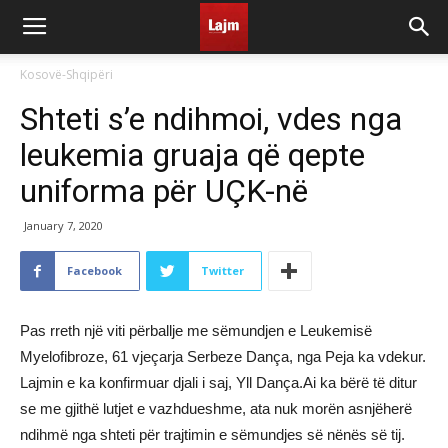
Kosovë-Shqipëri
Shteti s’e ndihmoi, vdes nga
leukemia gruaja që qepte
uniforma për UÇK-në
January 7, 2020
Facebook
Twitter
Pas rreth një viti përballje me sëmundjen e Leukemisë
Myelofibroze, 61 vjeçarja Serbeze Dança, nga Peja ka vdekur.
Lajmin e ka konfirmuar djali i saj, Yll Dança.Ai ka bërë të ditur
se me gjithë lutjet e vazhdueshme, ata nuk morën asnjëherë
ndihmë nga shteti për trajtimin e sëmundjes së nënës së tij.