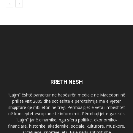
RRETH NESH
“Lajm” është paraqitur në hapësirën mediale në Maqedoni në
prill të vitit 2005 dhe sot është e përditshmja më e vjetër
shqiptare që mbijeton në treg. Përmbajtjet e veta i mbështet
në konceptet evropiane të informimit. Përmbajtjet e gazetës
“Lajm” janë dinamike, nga sfera politike, ekonomiko-
financiare, historike, akademike, sociale, kulturore, muzikore,
argëtuese, sportive, etj.. Falë përkushtimit dhe