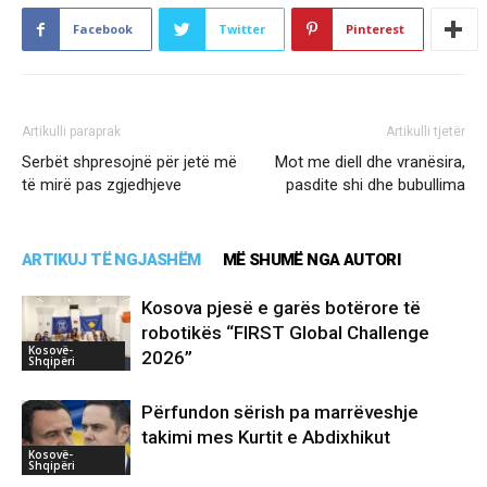
Facebook
Twitter
Pinterest
Artikulli paraprak
Artikulli tjetër
Serbët shpresojnë për jetë më
Mot me diell dhe vranësira,
të mirë pas zgjedhjeve
pasdite shi dhe bubullima
ARTIKUJ TË NGJASHËM
MË SHUMË NGA AUTORI
Kosova pjesë e garës botërore të
robotikës “FIRST Global Challenge
Kosovë-
2026”
Shqipëri
Përfundon sërish pa marrëveshje
takimi mes Kurtit e Abdixhikut
Kosovë-
Shqipëri