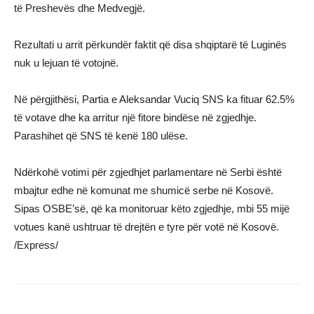
të Preshevës dhe Medvegjë.
Rezultati u arrit përkundër faktit që disa shqiptarë të Luginës
nuk u lejuan të votojnë.
Në përgjithësi, Partia e Aleksandar Vuciq SNS ka fituar 62.5%
të votave dhe ka arritur një fitore bindëse në zgjedhje.
Parashihet që SNS të kenë 180 ulëse.
Ndërkohë votimi për zgjedhjet parlamentare në Serbi është
mbajtur edhe në komunat me shumicë serbe në Kosovë.
Sipas OSBE’së, që ka monitoruar këto zgjedhje, mbi 55 mijë
votues kanë ushtruar të drejtën e tyre për votë në Kosovë.
/Express/