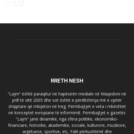
RRETH NESH
“Lajm” është paraqitur në hapësirën mediale në Maqedoni në
prill të vitit 2005 dhe sot është e përditshmja më e vjetër
shqiptare që mbijeton në treg. Përmbajtjet e veta i mbështet
në konceptet evropiane të informimit. Përmbajtjet e gazetës
“Lajm” janë dinamike, nga sfera politike, ekonomiko-
financiare, historike, akademike, sociale, kulturore, muzikore,
argëtuese, sportive, etj.. Falë përkushtimit dhe