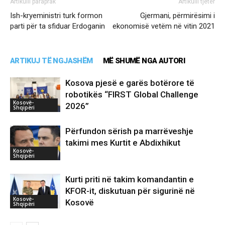
Artikulli paraprak
Artikulli tjetër
Ish-kryeministri turk formon
Gjermani, përmirësimi i
parti për ta sfiduar Erdoganin
ekonomisë vetëm në vitin 2021
ARTIKUJ TË NGJASHËM
MË SHUMË NGA AUTORI
Kosova pjesë e garës botërore të
robotikës “FIRST Global Challenge
Kosovë-
2026”
Shqipëri
Përfundon sërish pa marrëveshje
takimi mes Kurtit e Abdixhikut
Kosovë-
Shqipëri
Kurti priti në takim komandantin e
KFOR-it, diskutuan për sigurinë në
Kosovë-
Kosovë
Shqipëri