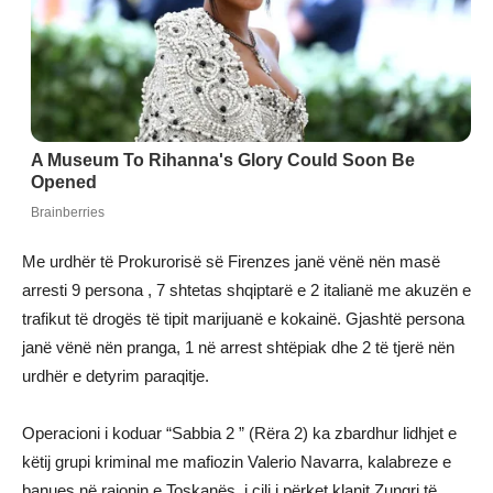
Me urdhër të Prokurorisë së Firenzes janë vënë nën masë
arresti 9 persona , 7 shtetas shqiptarë e 2 italianë me akuzën e
trafikut të drogës të tipit marijuanë e kokainë. Gjashtë persona
janë vënë nën pranga, 1 në arrest shtëpiak dhe 2 të tjerë nën
urdhër e detyrim paraqitje.
Operacioni i koduar “Sabbia 2 ” (Rëra 2) ka zbardhur lidhjet e
këtij grupi kriminal me mafiozin Valerio Navarra, kalabreze e
banues në rajonin e Toskanës, i cili i përket klanit Zungri të