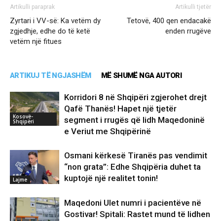
Artikulli paraprak
Artikulli tjetër
Zyrtari i VV-së: Ka vetëm dy
Tetovë, 400 qen endacakë
zgjedhje, edhe do të ketë
enden rrugëve
vetëm një fitues
ARTIKUJ TË NGJASHËM
MË SHUMË NGA AUTORI
Korridori 8 në Shqipëri zgjerohet drejt
Qafë Thanës! Hapet një tjetër
Kosovë-
segment i rrugës që lidh Maqedoninë
Shqipëri
e Veriut me Shqipërinë
Osmani kërkesë Tiranës pas vendimit
“non grata”: Edhe Shqipëria duhet ta
kuptojë një realitet tonin!
Lajme
Maqedoni Ulet numri i pacientëve në
Gostivar! Spitali: Rastet mund të lidhen