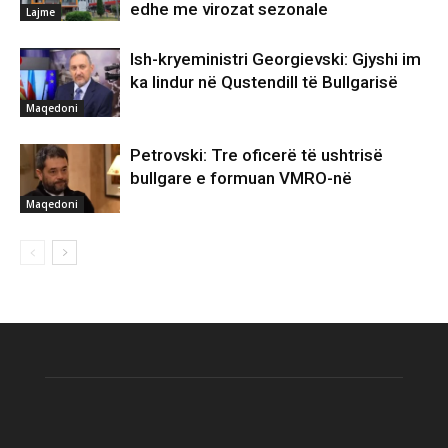
edhe me virozat sezonale
Lajme
Ish-kryeministri Georgievski: Gjyshi im
ka lindur në Qustendill të Bullgarisë
Maqedoni
Petrovski: Tre oficerë të ushtrisë
bullgare e formuan VMRO-në
Maqedoni