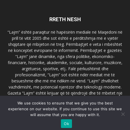
RRETH NESH
“Lajm” është paraqitur në hapësirën mediale në Maqedoni në
prill të vitit 2005 dhe sot është e përditshmja më e vjetër
shqiptare që mbijeton në treg. Përmbajtjet e veta i mbështet
në konceptet evropiane të informimit. Përmbajtjet e gazetës
“Lajm” janë dinamike, nga sfera politike, ekonomiko-
financiare, historike, akademike, sociale, kulturore, muzikore,
argëtuese, sportive, etj.. Falë përkushtimit dhe
profesionalizmit, “Lajm” sot është ndër mediat më të
besueshme dhe më me ndikim në vend. “Lajm” zhvillohet
vazhdimisht, me potencial njerëzor dhe teknologji moderne.
Gazeta “Lajm” është krijuar që të qëndrojë dhe të mbetet një
emër i dallueshëm në hapësirat ballkanike dhe evropiane. Ueb
We use cookies to ensure that we give you the best
faqja zyrtare e gazetës “Lajm”, www.lajmpress.org është një
experience on our website. If you continue to use this site we
ndër portalet më të njohur në Maqedoni.
will assume that you are happy with it.
Na kontakto:
lajm.sk@gmail.com
Ok