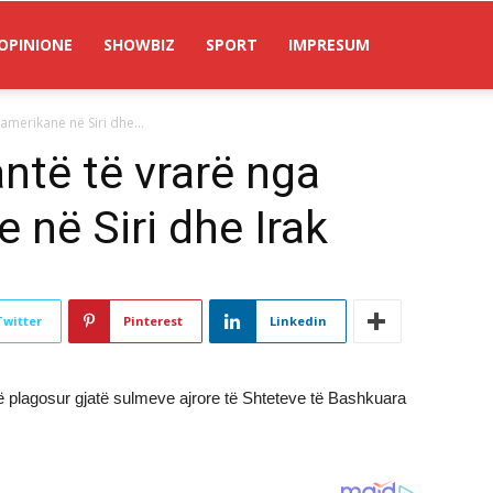
OPINIONE
SHOWBIZ
SPORT
IMPRESUM
amerikane në Siri dhe...
ntë të vrarë nga
 në Siri dhe Irak
Twitter
Pinterest
Linkedin
në plagosur gjatë sulmeve ajrore të Shteteve të Bashkuara