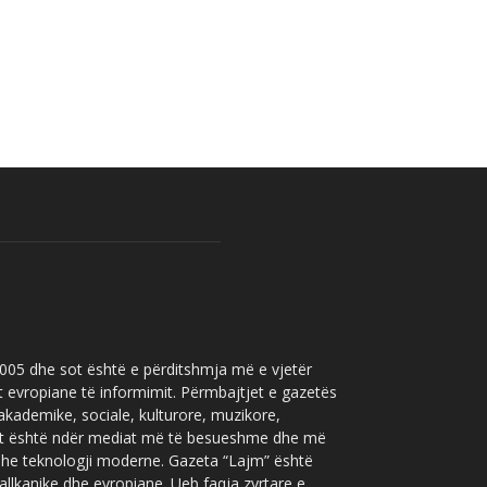
 2005 dhe sot është e përditshmja më e vjetër
t evropiane të informimit. Përmbajtjet e gazetës
 akademike, sociale, kulturore, muzikore,
” sot është ndër mediat më të besueshme dhe më
 dhe teknologji moderne. Gazeta “Lajm” është
allkanike dhe evropiane. Ueb faqja zyrtare e