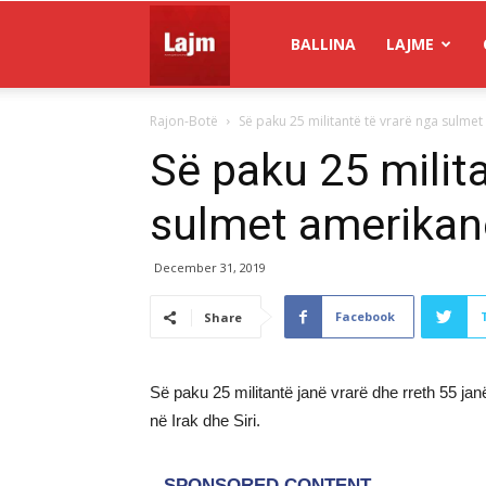
Gazeta
BALLINA
LAJME
Rajon-Botë
Së paku 25 militantë të vrarë nga sulmet 
Lajm
Së paku 25 milita
sulmet amerikane
December 31, 2019
Facebook
Share
Së paku 25 militantë janë vrarë dhe rreth 55 ja
në Irak dhe Siri.