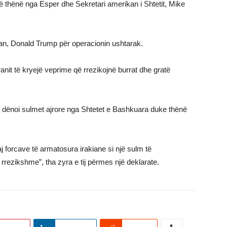
të thënë nga Esper dhe Sekretari amerikan i Shtetit, Mike
an, Donald Trump për operacionin ushtarak.
anit të kryejë veprime që rrezikojnë burrat dhe gratë
ën dënoi sulmet ajrore nga Shtetet e Bashkuara duke thënë
 forcave të armatosura irakiane si një sulm të
rrezikshme”, tha zyra e tij përmes një deklarate.