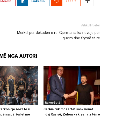
nterest
Linkedin
ReddIt
Artikulli tjetër
Merkel për dekadën e re: Gjermania ka nevojë për
guxim dhe frymë të re
MË NGA AUTORI
Rajon-Botë
ërkon një brez të ri
Serbia nuk mbështet sanksionet
ndërsa përballet me
ndaj Rusisë, Zelensky kryen vizitën e