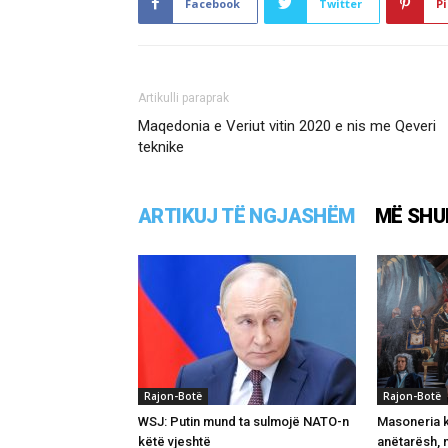
Facebook
Twitter
Pi
Artikulli paraprak
Maqedonia e Veriut vitin 2020 e nis me Qeveri
teknike
ARTIKUJ TË NGJASHËM
MË SHU
Rajon-Botë
Rajon-Botë
WSJ: Putin mund ta sulmojë NATO-n
Masoneria k
këtë vjeshtë
anëtarësh, 