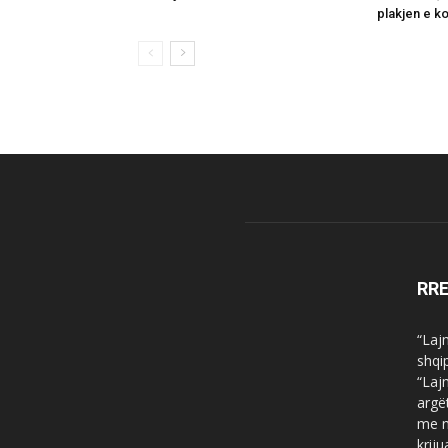
plakjen e ko
RR
“Laj
shqi
“Laj
argë
me n
krij