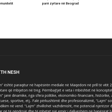
munitetit
parë zyrtare në Beograd
ETH NESH
m” është paraqitur në hapësirën mediale në Maqedoni në prill të vitit
ptare që mbijeton në treg. Përmbajtjet e veta i mbështet në koncepte
m” janë dinamike, nga sfera politike, ekonomiko-financiare, historike,
tuese, sportive, etj.. Falë përkushtimit dhe profesionalizmit, “Lajm
dikim në vend. “Lajm” zhvillohet vazhdimisht, me potencial njerëzor
uar që të qëndrojë dhe të mbetet një emër i dallueshëm në hapësirat b