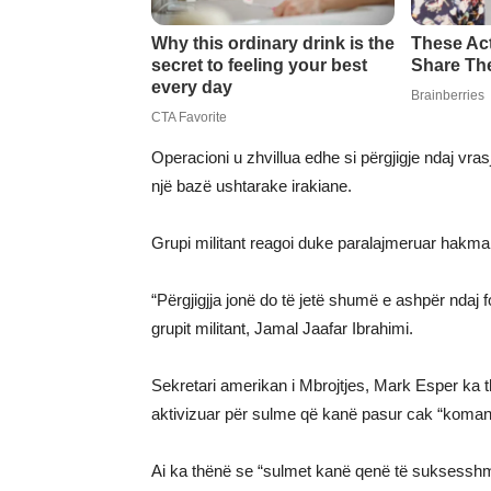
Operacioni u zhvillua edhe si përgjigje ndaj vr
një bazë ushtarake irakiane.
Grupi militant reagoi duke paralajmeruar hakmar
“Përgjigjja jonë do të jetë shumë e ashpër ndaj 
grupit militant, Jamal Jaafar Ibrahimi.
Sekretari amerikan i Mbrojtjes, Mark Esper ka t
aktivizuar për sulme që kanë pasur cak “komandë
Ai ka thënë se “sulmet kanë qenë të suksessh