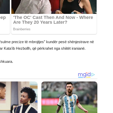
“sulme precize të mbrojtjes” kundër pesë shënjestrave në
ar Kata’ib Hezbollh, që përkrahet nga shiitët iranianë.
shkuara.