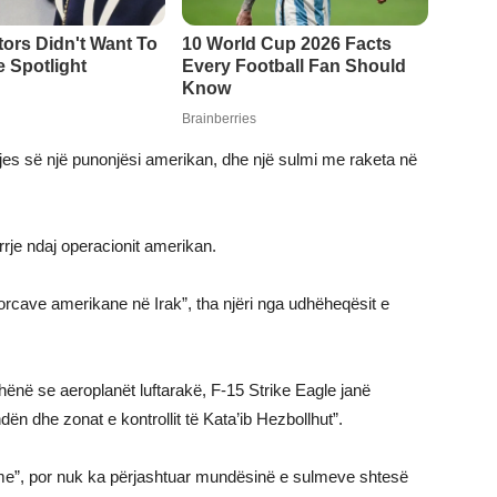
asjes së një punonjësi amerikan, dhe një sulmi me raketa në
rje ndaj operacionit amerikan.
forcave amerikane në Irak”, tha njëri nga udhëheqësit e
hënë se aeroplanët luftarakë, F-15 Strike Eagle janë
n dhe zonat e kontrollit të Kata’ib Hezbollhut”.
me”, por nuk ka përjashtuar mundësinë e sulmeve shtesë