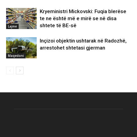
Kryeministri Mickovski: Fuqia blerëse
te ne është më e mirë se në disa
shtete të BE-së
Lajme
Inçizoi objektin ushtarak në Radozhë,
arrestohet shtetasi gjerman
Maqedoni