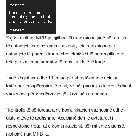
Siç ka njoftuar MPB-ja, gjithsej 20 sanksione janë për drejtim
të automjetit nën ndikimin e alkoolit, tetë sanksione për
automjete të paregjistruara dhe teknikisht të parregullta dhe
tetë për kalim në semafor të mbyllur, dritë të kuqe.
Janë shqiptuar edhe 18 masa për shfrytëzimin e celularit,
katër për mospërdorim të rripit, 57 për parkim jo të drejtë dhe 4
sanksione për kundërvajtje që i kryejnë këmbësorët.
“Kontrolle të përforcuara në komunikacion vazhdojnë edhe
gjatë ditëve të ardhshme. Apelojmë deri te qytetarët t’i
respektojnë rregullat e komunikacionit, për rritjen e sigurisë,
njoftojnë nga MPB-ja.