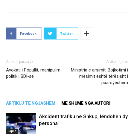
Facebook
Twitter
Artikulli paraprak
Artikulli tjetër
Avokati i Popullit, manipulim
Ministria e arsimit: Bojkotimi i
politik i BDI-së
mësimit është tërësisht i
paarsyeshëm
ARTIKUJ TË NGJASHËM
MË SHUMË NGA AUTORI
Aksident trafiku në Shkup, lëndohen dy
persona
Lajme