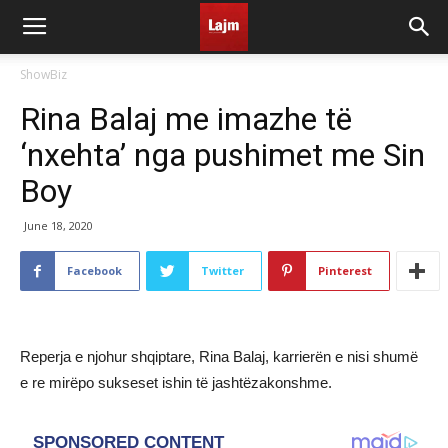
ShowBiz
Rina Balaj me imazhe të
‘nxehta’ nga pushimet me Sin
Boy
June 18, 2020
Facebook
Twitter
Pinterest
Reperja e njohur shqiptare, Rina Balaj, karrierën e nisi shumë
e re mirëpo sukseset ishin të jashtëzakonshme.