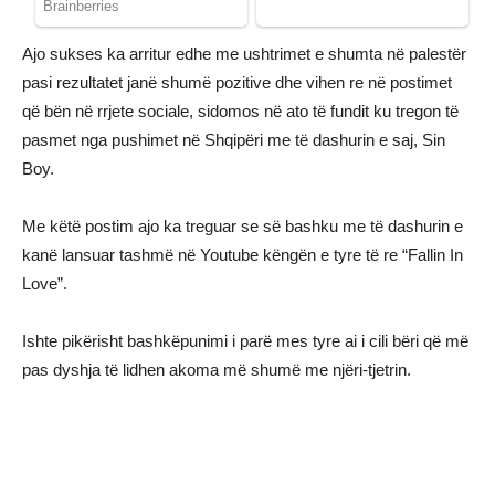
Ajo sukses ka arritur edhe me ushtrimet e shumta në palestër
pasi rezultatet janë shumë pozitive dhe vihen re në postimet
që bën në rrjete sociale, sidomos në ato të fundit ku tregon të
pasmet nga pushimet në Shqipëri me të dashurin e saj, Sin
Boy.
Me këtë postim ajo ka treguar se së bashku me të dashurin e
kanë lansuar tashmë në Youtube këngën e tyre të re “Fallin In
Love”.
Ishte pikërisht bashkëpunimi i parë mes tyre ai i cili bëri që më
pas dyshja të lidhen akoma më shumë me njëri-tjetrin.