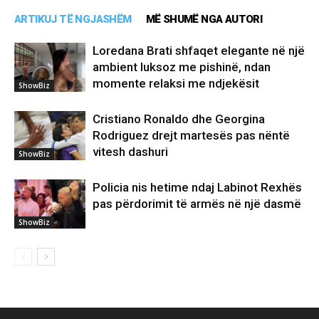
ARTIKUJ TË NGJASHËM
MË SHUMË NGA AUTORI
Loredana Brati shfaqet elegante në një
ambient luksoz me pishinë, ndan
momente relaksi me ndjekësit
ShowBiz
Cristiano Ronaldo dhe Georgina
Rodriguez drejt martesës pas nëntë
vitesh dashuri
ShowBiz
Policia nis hetime ndaj Labinot Rexhës
pas përdorimit të armës në një dasmë
ShowBiz