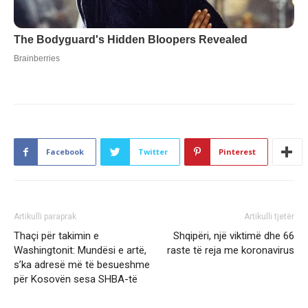
Facebook
Twitter
Pinterest
Artikulli paraprak
Artikulli tjetër
Thaçi për takimin e
Shqipëri, një viktimë dhe 66
Washingtonit: Mundësi e artë,
raste të reja me koronavirus
s’ka adresë më të besueshme
për Kosovën sesa SHBA-të