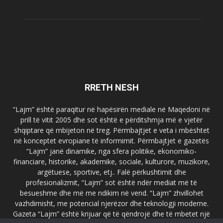
RRETH NESH
“Lajm” është paraqitur në hapësirën mediale në Maqedoni në
prill të vitit 2005 dhe sot është e përditshmja më e vjetër
shqiptare që mbijeton në treg. Përmbajtjet e veta i mbështet
në konceptet evropiane të informimit. Përmbajtjet e gazetës
“Lajm” janë dinamike, nga sfera politike, ekonomiko-
financiare, historike, akademike, sociale, kulturore, muzikore,
argëtuese, sportive, etj.. Falë përkushtimit dhe
profesionalizmit, “Lajm” sot është ndër mediat më të
besueshme dhe më me ndikim në vend. “Lajm” zhvillohet
vazhdimisht, me potencial njerëzor dhe teknologji moderne.
Gazeta “Lajm” është krijuar që të qëndrojë dhe të mbetet një