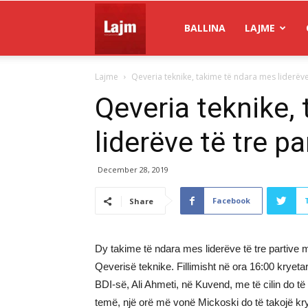
Gazeta
BALLINA
LAJME
Lajme
Qeveria teknike, takime të ndara mes liderëve 
Lajm
Qeveria teknike,
liderëve të tre pa
December 28, 2019
Facebook
Share
Dy takime të ndara mes liderëve të tre partive 
Qeverisë teknike. Fillimisht në ora 16:00 krye
BDI-së, Ali Ahmeti, në Kuvend, me të cilin do të 
temë, një orë më vonë Mickoski do të takojë kr