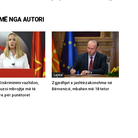
MË NGA AUTORI
Lajme
Diskriminimi vazhdon,
Zgjedhjet e jashtëzakonshme në
uzoi mbrojtje më të
Bërvenicë, mbahen më 18 tetor
re për punëtoret