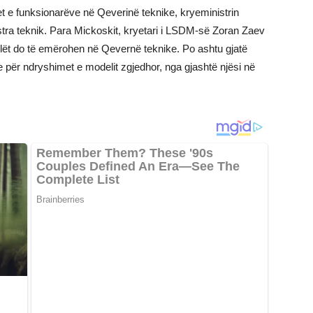
 e funksionarëve në Qeverinë teknike, kryeministrin
stra teknik. Para Mickoskit, kryetari i LSDM-së Zoran Zaev
cilët do të emërohen në Qevernë teknike. Po ashtu gjatë
e për ndryshimet e modelit zgjedhor, nga gjashtë njësi në