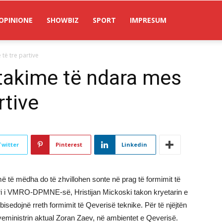
OPINIONE
SHOWBIZ
SPORT
IMPRESUM
të tre partive
 takime të ndara mes
rtive
Twitter
Pinterest
Linkedin
më të mëdha do të zhvillohen sonte në prag të formimit të
tari i VMRO-DPMNE-së, Hristijan Mickoski takon kryetarin e
bisedojnë rreth formimit të Qeverisë teknike. Për të njëjtën
yeministrin aktual Zoran Zaev, në ambientet e Qeverisë.