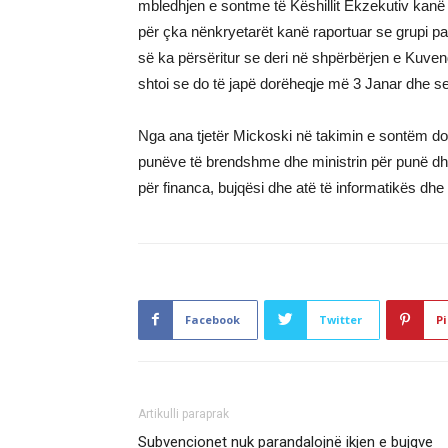
mbledhjen e sontme të Këshillit Ekzekutiv kanë s
për çka nënkryetarët kanë raportuar se grupi p
së ka përsëritur se deri në shpërbërjen e Kuvend
shtoi se do të japë dorëheqje më 3 Janar dhe se
Nga ana tjetër Mickoski në takimin e sontëm do 
punëve të brendshme dhe ministrin për punë dhe 
për financa, bujqësi dhe atë të informatikës dh
Facebook
Twitter
Pi
Artikulli paraprak
Subvencionet nuk parandalojnë ikjen e bujqve