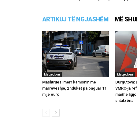
ARTIKUJ TË NGJASHËM
MË SHU
Maqedoni
Maqedoni
Mashtruesi merr kamionin me
Durgutova: 
marrëveshje, zhduket pa paguar 11
VMRO‑ja ref
mijë euro
madhe ligjo
shtatzëna