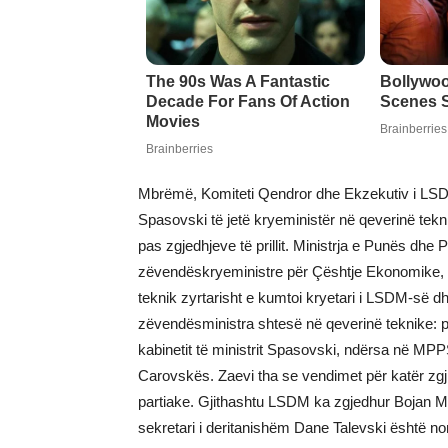
Mbrëmë, Komiteti Qendror dhe Ekzekutiv i LSD
Spasovski të jetë kryeministër në qeverinë teknik
pas zgjedhjeve të prillit. Ministrja e Punës dhe P
zëvendëskryeministre për Çështje Ekonomike, n
teknik zyrtarisht e kumtoi kryetari i LSDM-së 
zëvendësministra shtesë në qeverinë teknike: 
kabinetit të ministrit Spasovski, ndërsa në MPP
Carovskës. Zaevi tha se vendimet për katër zgji
partiake. Gjithashtu LSDM ka zgjedhur Bojan M
sekretari i deritanishëm Dane Talevski është 