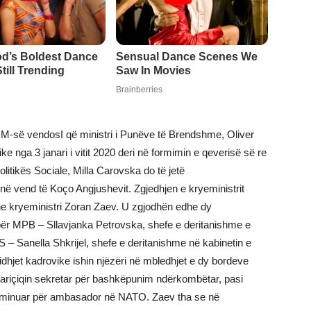
M-së vendosI që ministri i Punëve të Brendshme, Oliver
e nga 3 janari i vitit 2020 deri në formimin e qeverisë së re
olitikës Sociale, Milla Carovska do të jetë
ë vend të Koço Angjushevit. Zgjedhjen e kryeministrit
dhe kryeministri Zoran Zaev. U zgjodhën edhe dy
për MPB – Sllavjanka Petrovska, shefe e deritanishme e
S – Sanella Shkrijel, shefe e deritanishme në kabinetin e
dhjet kadrovike ishin njëzëri në mbledhjet e dy bordeve
ariçiqin sekretar për bashkëpunim ndërkombëtar, pasi
nominuar për ambasador në NATO. Zaev tha se në