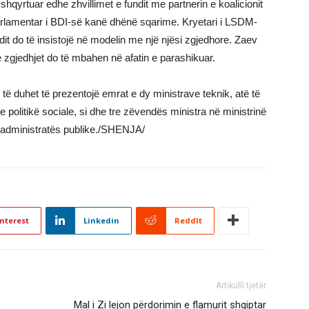
hqyrtuar edhe zhvillimet e fundit me partnerin e koalicionit
arlamentar i BDI-së kanë dhënë sqarime. Kryetari i LSDM-
it do të insistojë në modelin me një njësi zgjedhore. Zaev
 zgjedhjet do të mbahen në afatin e parashikuar.
të duhet të prezentojë emrat e dy ministrave teknik, atë të
politikë sociale, si dhe tre zëvendës ministra në ministrinë
e administratës publike./SHENJA/
nterest
Linkedin
ReddIt
Artikulli tjetër
Mal i Zi lejon përdorimin e flamurit shqiptar