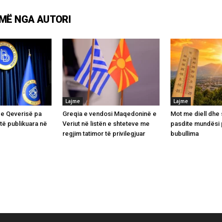
MË NGA AUTORI
Lajme
Lajme
 e Qeverisë pa
Greqia e vendosi Maqedoninë e
Mot me diell dhe
të publikuara në
Veriut në listën e shteteve me
pasdite mundësi 
regjim tatimor të privilegjuar
bubullima