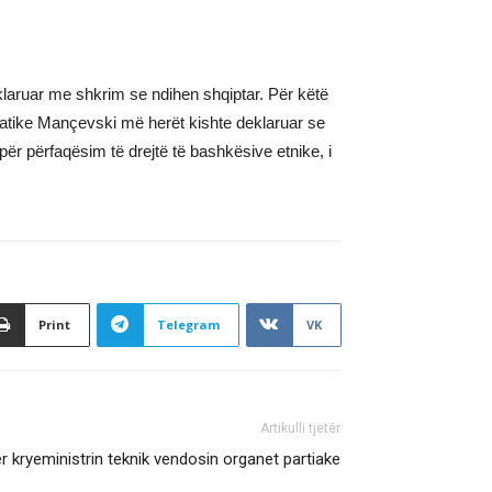
klaruar me shkrim se ndihen shqiptar. Për këtë
rmatike Mançevski më herët kishte deklaruar se
 për përfaqësim të drejtë të bashkësive etnike, i
Print
Telegram
VK
Artikulli tjetër
r kryeministrin teknik vendosin organet partiake