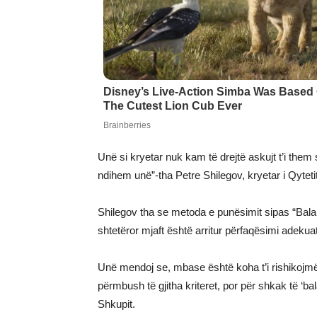
Unë si kryetar nuk kam të drejtë askujt t’i them 
ndihem unë”-tha Petre Shilegov, kryetar i Qytetit
Shilegov tha se metoda e punësimit sipas “Balan
shtetëror mjaft është arritur përfaqësimi adekua
Unë mendoj se, mbase është koha t’i rishikojmë ko
përmbush të gjitha kriteret, por për shkak të ‘ba
Shkupit.