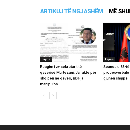
ARTIKUJ TË NGJASHËM
MË SHU
Lajme
Lajme
Reagim i zv.sekretarit të
Seanca e 83-të
qeverisë Murtezani: Ja fakte për
procesverbale 
shqipen në qeveri, BDI-ja
gjuhën shqipe
manipulon