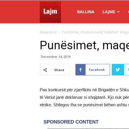
Gazeta
BALLINA
LAJME
Maqedoni
Punësimet, maqedonasit “ndjehen” shqip
Lajm
Punësimet, maqe
December 14, 2019
Facebook
Share
Pas konkursit për zjarrfikës në Brigadën e Shkup
të Veriut janë deklaruar si shqiptarë. Kjo nuk p
etnike. Shilegov tha se punësimet bëhen ashtu s