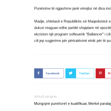
Punësime të ngjashme janë vërejtur në disa instit
Madje, shtetasit e Republikës së Maqedonisë së
dukuri reaguan edhe partitë shqiptare në opozit
ekziston një program softeuerik “Ballancer” i cil
cili jep sugjerime për përkatësinë etnik për të p
Facebook
Twitter
Pi
Artikulli paraprak
Mungojnë punëtorët e kualifikuar, Merkel paral