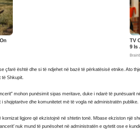
se çfarë është dhe si të ndjehet në bazë të përkatësisë etnike. Ato thj
 të Shkupit.
cerit” mohon punësimit sipas meritave, duke i ndarë të punësuarit në 
t i shqiptarëve dhe komunitetet më të vogla në administratën publike.
rnizat ligjore që ekzistojnë në shtetin tonë. Mbase ekziston një shqipt
lancerit’ nuk mund të punësohet në administratën e qytetit ose e kundë