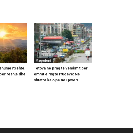
Maqedoni
 shumë nxehtë,
Tetova në prag të vendimit për
për reshje dhe
emrat e rinj të rrugëve: Në
shtator kalojnë në Qeveri