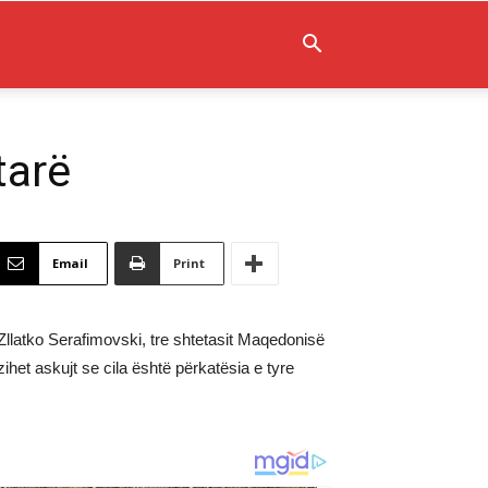
tarë
Email
Print
 Zllatko Serafimovski, tre shtetasit Maqedonisë
ihet askujt se cila është përkatësia e tyre