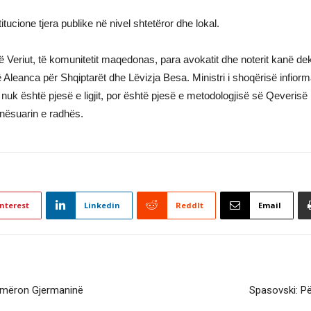
ucione tjera publike në nivel shtetëror dhe lokal.
 Veriut, të komunitetit maqedonas, para avokatit dhe noterit kanë de
ë Aleanca për Shqiptarët dhe Lëvizja Besa. Ministri i shoqërisë infio
i nuk është pjesë e ligjit, por është pjesë e metodologjisë së Qeverisë
unësuarin e radhës.
nterest
Linkedin
ReddIt
Email
ajmëron Gjermaninë
Spasovski: Pë