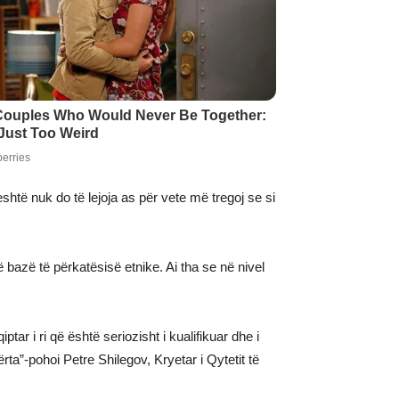
eshtë nuk do të lejoja as për vete më tregoj se si
bazë të përkatësisë etnike. Ai tha se në nivel
ar i ri që është seriozisht i kualifikuar dhe i
rta”-pohoi Petre Shilegov, Kryetar i Qytetit të