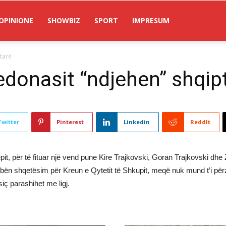
OPINIONE
SHOWBIZ
SPORT
IMPRESUM
tarë
donasit “ndjehen” shqip
Twitter
Pinterest
Linkedin
ReddIt
it, për të fituar një vend pune Kire Trajkovski, Goran Trajkovski dhe
ërbën shqetësim për Kreun e Qytetit të Shkupit, meqë nuk mund t’i përz
iç parashihet me ligj.