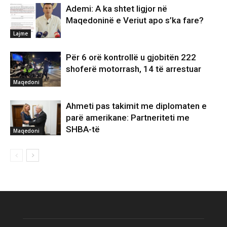
Ademi: A ka shtet ligjor në
Maqedoninë e Veriut apo s’ka fare?
Lajme
Për 6 orë kontrollë u gjobitën 222
shoferë motorrash, 14 të arrestuar
Maqedoni
Ahmeti pas takimit me diplomaten e
parë amerikane: Partneriteti me
SHBA-të
Maqedoni