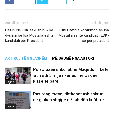
Artikulli paraprak
Artikulli tjetër
Haziri: Në LDK askush nuk ka
Lutfi Haziri e konfirmon se Isa
dyshim se Isa Mustafa është
Mustafa është kandidat i LDK-
kandidati për President
së për president
ARTIKUJ TË NGJASHËM
MË SHUMË NGA AUTORI
Po zbrazen shkollat në Maqedoni, këtë
vit rreth 5 mijë nxënës më pak në
klasë të parë
Lajme
Pas reagimeve, rikthehet mbishkrimi
në gjuhën shqipe në tabelën kufitare
Lajme