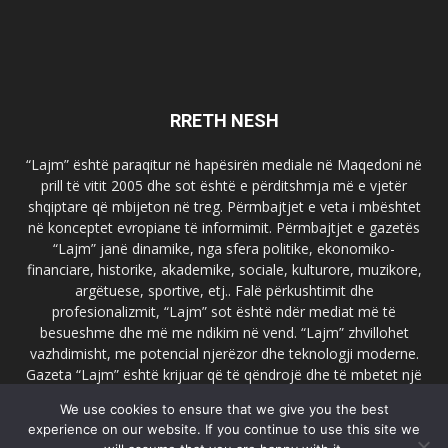
RRETH NESH
“Lajm” është paraqitur në hapësirën mediale në Maqedoni në
prill të vitit 2005 dhe sot është e përditshmja më e vjetër
shqiptare që mbijeton në treg. Përmbajtjet e veta i mbështet
në konceptet evropiane të informimit. Përmbajtjet e gazetës
“Lajm” janë dinamike, nga sfera politike, ekonomiko-
financiare, historike, akademike, sociale, kulturore, muzikore,
argëtuese, sportive, etj.. Falë përkushtimit dhe
profesionalizmit, “Lajm” sot është ndër mediat më të
besueshme dhe më me ndikim në vend. “Lajm” zhvillohet
vazhdimisht, me potencial njerëzor dhe teknologji moderne.
Gazeta “Lajm” është krijuar që të qëndrojë dhe të mbetet një
emër i dallueshëm në hapësirat ballkanike dhe evropiane. Ueb
We use cookies to ensure that we give you the best
faqja zyrtare e gazetës “Lajm”, www.lajmpress.org është një
experience on our website. If you continue to use this site we
ndër portalet më të njohur në Maqedoni.