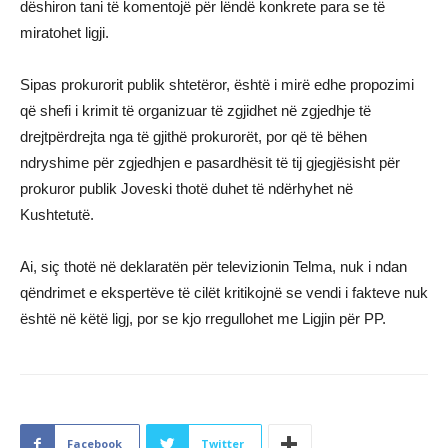
dëshiron tani të komentojë për lëndë konkrete para se të
miratohet ligji.
Sipas prokurorit publik shtetëror, është i mirë edhe propozimi
që shefi i krimit të organizuar të zgjidhet në zgjedhje të
drejtpërdrejta nga të gjithë prokurorët, por që të bëhen
ndryshime për zgjedhjen e pasardhësit të tij gjegjësisht për
prokuror publik Joveski thotë duhet të ndërhyhet në
Kushtetutë.
Ai, siç thotë në deklaratën për televizionin Telma, nuk i ndan
qëndrimet e ekspertëve të cilët kritikojnë se vendi i fakteve nuk
është në këtë ligj, por se kjo rregullohet me Ligjin për PP.
Facebook
Twitter