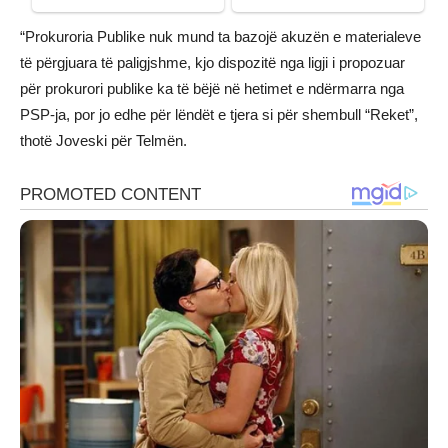
“Prokuroria Publike nuk mund ta bazojë akuzën e materialeve
të përgjuara të paligjshme, kjo dispozitë nga ligji i propozuar
për prokurori publike ka të bëjë në hetimet e ndërmarra nga
PSP-ja, por jo edhe për lëndët e tjera si për shembull “Reket”,
thotë Joveski për Telmën.