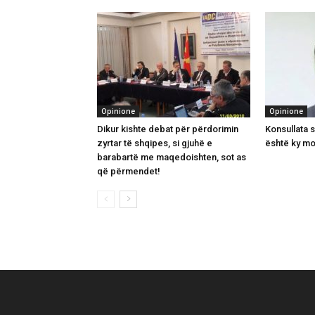
Opinione
Opinione
Dikur kishte debat për përdorimin
Konsullata 
zyrtar të shqipes, si gjuhë e
është ky mo
barabartë me maqedoishten, sot as
që përmendet!