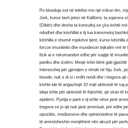
Po bisedoja sot në telefon me një mikun tim, mje
Jork, kurse tash jeton në Kaliforni. Ia sqarova 
(Dibër) dhe desha ta konsultoj se çka është m
ndodhet dhe këshillat e tij tua transmetoj bashkëq
këshilla e shumë mjekëve tjerë, kurse këshilla e d
forcon imunitetin dhe mundeson tejkalim më të leh
fizik ai e rekomandon edhe për ruajtje të imuni
paniku dhe izolimi. Meqë ishin bërë gati gjasht
Interesohej për gjendjen e rëndë në Nju Jork, 
bisede, nuk e di si i erdhi rendi dhe i tregova që
kishte ide të angazhojë 10 mijë aktivistë të saj
ideja ishte për aktivistë të thjeshtë, që skan të
epidemi. Pyetja e parë e tij ishte nëse janë arre
tregova se jo që nuk janë arrestuar, por edhe jan
opozitës, mediumeve dhe opinionistëve të pavarur.
të arrestoheshin menjëherë nën akuzë për perhap