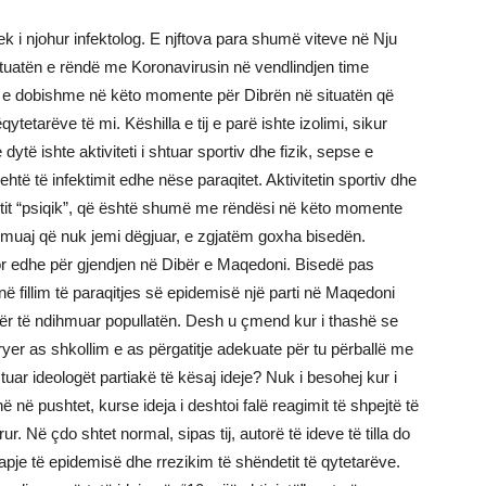
k i njohur infektolog. E njftova para shumë viteve në Nju
situatën e rëndë me Koronavirusin në vendlindjen time
ë e dobishme në këto momente për Dibrën në situatën që
ytetarëve të mi. Këshilla e tij e parë ishte izolimi, sikur
ytë ishte aktiviteti i shtuar sportiv dhe fizik, sepse e
të të infektimit edhe nëse paraqitet. Aktivitetin sportiv dhe
tetit “psiqik”, që është shumë me rëndësi në këto momente
ë muaj që nuk jemi dëgjuar, e zgjatëm goxha bisedën.
por edhe për gjendjen në Dibër e Maqedoni. Bisedë pas
 në fillim të paraqitjes së epidemisë një parti në Maqedoni
 për të ndihmuar popullatën. Desh u çmend kur i thashë se
 kryer as shkollim e as përgatitje adekuate për tu përballë me
stuar ideologët partiakë të kësaj ideje? Nuk i besohej kur i
ë në pushtet, kurse ideja i deshtoi falë reagimit të shpejtë të
 Në çdo shtet normal, sipas tij, autorë të ideve të tilla do
je të epidemisë dhe rrezikim të shëndetit të qytetarëve.