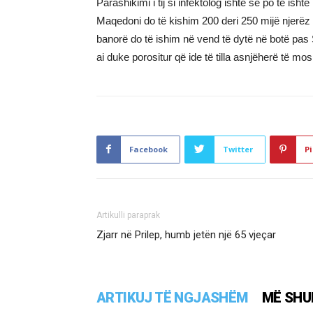
Parashikimi i tij si infektolog ishte se po të ishte
Maqedoni do të kishim 200 deri 250 mijë njerëz
banorë do të ishim në vend të dytë në botë pas
ai duke porositur që ide të tilla asnjëherë të mo
Facebook
Twitter
Pi
Artikulli paraprak
Zjarr në Prilep, humb jetën një 65 vjeçar
ARTIKUJ TË NGJASHËM
MË SHU