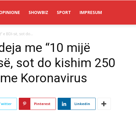
OPINIONE
SHOWBIZ
SPORT
IMPRESUM
” e BDI-së, sot do...
ideja me “10 mijë
-së, sot do kishim 250
r me Koronavirus
Twitter
Pinterest
Linkedin