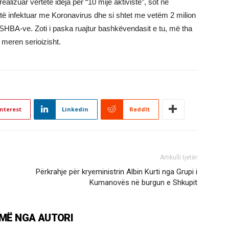
 realizuar vërtetë ideja për “10 mijë aktivistë”, sot në
 të infektuar me Koronavirus dhe si shtet me vetëm 2 milion
 SHBA-ve. Zoti i paska ruajtur bashkëvendasit e tu, më tha
s meren serioizisht.
nterest
Linkedin
ReddIt
Artikulli tjetër
Përkrahje për kryeministrin Albin Kurti nga Grupi i
Kumanovës në burgun e Shkupit
MË NGA AUTORI