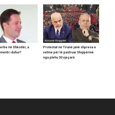
Kosovë-Shqipëri
serbe në Shkodër, a
Protestat në Tiranë janë shpresa e
menti i duhur?
vetme për të pastruar Shqipërinë
nga plehu 30 vjeçarë