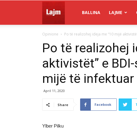
Gazeta
BALLINA
LAJME
Opinione
Po të realizohej ideja me “10 mijë aktivistët
Lajm
Po të realizohej 
aktivistët” e BDI
mijë të infektua
April 11, 2020
Facebook
Share
Ylber Pilku