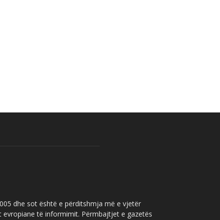
 2005 dhe sot është e përditshmja më e vjetër
t evropiane të informimit. Përmbajtjet e gazetës