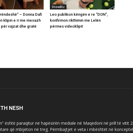
ShowBiz
perëndeshë” – Donna Dafi
Leo publikon këngën e re “DON”,
n klipin e ri me mesazh
konfirmon rikthimin me Lelën
 për vajzat dhe gratë
përmes videoklipit
ETH NESH
m” është paraqitur në hapësirën mediale në Maqedoni në prill të vitit
ptare që mbijeton në treg. Përmbajtjet e veta i mbështet në koncepte