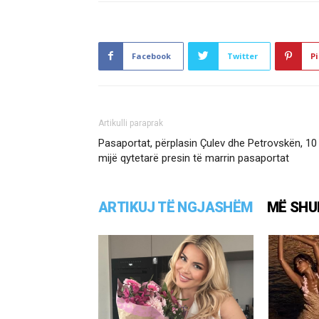
Facebook
Twitter
Pi
Artikulli paraprak
Pasaportat, përplasin Çulev dhe Petrovskën, 10
mijë qytetarë presin të marrin pasaportat
ARTIKUJ TË NGJASHËM
MË SHU