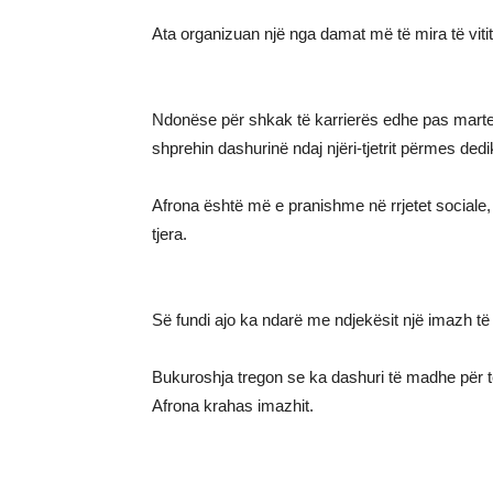
Ata organizuan një nga damat më të mira të vit
Ndonëse për shkak të karrierës edhe pas marte
shprehin dashurinë ndaj njëri-tjetrit përmes de
Afrona është më e pranishme në rrjetet sociale, 
tjera.
Së fundi ajo ka ndarë me ndjekësit një imazh të 
Bukuroshja tregon se ka dashuri të madhe për t
Afrona krahas imazhit.