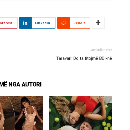
nterest
Linkedin
ReddIt
Artikulli tjetër
Taravari: Do ta fitojmë BDI-në
MË NGA AUTORI