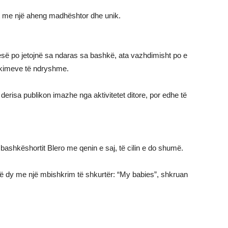
it me një aheng madhështor dhe unik.
së po jetojnë sa ndaras sa bashkë, ata vazhdimisht po e
dikimeve të ndryshme.
derisa publikon imazhe nga aktivitetet ditore, por edhe të
bashkëshortit Blero me qenin e saj, të cilin e do shumë.
ë dy me një mbishkrim të shkurtër: “My babies”, shkruan