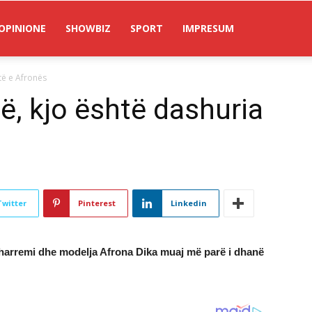
OPINIONE
SHOWBIZ
SPORT
IMPRESUM
të e Afronës
ë, kjo është dashuria
Twitter
Pinterest
Linkedin
uharremi dhe modelja Afrona Dika muaj më parë i dhanë