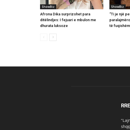
ShowBiz
ShowBiz
Afrona Dika surprizohet para
“Ti je një 
ditëlindjes: I fejuari e mbulon me
paralajmëro
dhurata luksoze
të fuqishëm
RR
“Laj
shqi