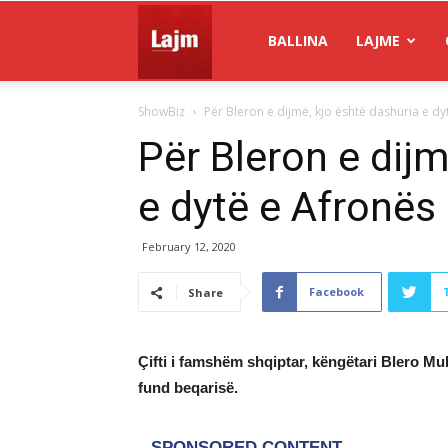
Gazeta
BALLINA
LAJME
ShowBiz
Për Bleron e dijmë, kjo është dashuria e dy
Lajm
Për Bleron e dijm
e dytë e Afronës
February 12, 2020
Facebook
Share
Çifti i famshëm shqiptar, këngëtari Blero M
fund beqarisë.