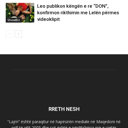
Leo publikon këngën e re “DON”,
konfirmon rikthimin me Lelën përmes
videoklipit
ShowBiz
RRETH NESH
“Lajm” është paraqitur në hapësirën mediale në Maqedoni në
prill të vitit 2005 dhe sot është e përditshmja më e vjetër