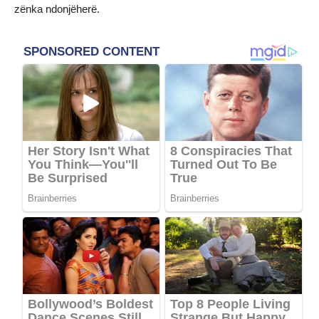
zënka ndonjëherë.