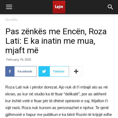
ShowBiz
Pas zënkës me Encën, Roza
Lati: E ka inatin me mua,
mjaft më
February 19, 2020
Facebook
Twitter
Roza Lati nuk i përdor dorezat. Ajo nuk di t’i mbajë ato as në
ekran, as kur në studio ka të ftuar “delikatë”, por as atëherë
kur është vetë e ftuar për të dhënë opinionin e saj. Mjafton t’i
vijë rasti, Roza nuk kursen as personazhet e njohur. Te qenit
gjithmonë e hapur me publikun e ka bërë Rozën të krijojë edhe