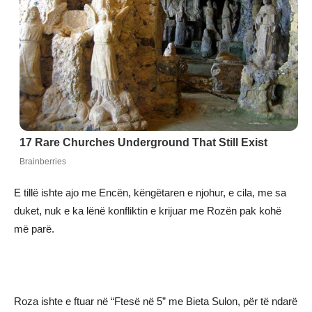
E tillë ishte ajo me Encën, këngëtaren e njohur, e cila, me sa
duket, nuk e ka lënë konfliktin e krijuar me Rozën pak kohë
më parë.
Roza ishte e ftuar në “Ftesë në 5” me Bieta Sulon, për të ndarë