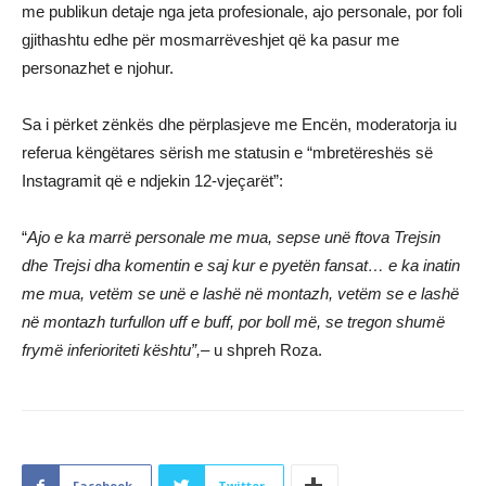
me publikun detaje nga jeta profesionale, ajo personale, por foli
gjithashtu edhe për mosmarrëveshjet që ka pasur me
personazhet e njohur.
Sa i përket zënkës dhe përplasjeve me Encën, moderatorja iu
referua këngëtares sërish me statusin e “mbretëreshës së
Instagramit që e ndjekin 12-vjeçarët”:
“
Ajo e ka marrë personale me mua, sepse unë ftova Trejsin
dhe Trejsi dha komentin e saj kur e pyetën fansat… e ka inatin
me mua, vetëm se unë e lashë në montazh, vetëm se e lashë
në montazh turfullon uff e buff, por boll më, se tregon shumë
frymë inferioriteti kështu”,
– u shpreh Roza.
Facebook
Twitter