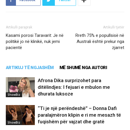
Artikulli paraprak
Artikulli tjetër
Kasami porosi Taravarit: Je në
​Rreth 75% e popullsisë në
politikë jo në klinikë, nuk jemi
Australi është prekur nga
pacientë
zjarret
ARTIKUJ TË NGJASHËM
MË SHUMË NGA AUTORI
Afrona Dika surprizohet para
ditëlindjes: I fejuari e mbulon me
dhurata luksoze
ShowBiz
“Ti je një perëndeshë” – Donna Dafi
paralajmëron klipin e ri me mesazh të
fuqishëm për vajzat dhe gratë
ShowBiz