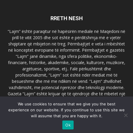
RRETH NESH
“Lajm” është paraqitur në hapësirën mediale në Maqedoni në
prill të vitit 2005 dhe sot është e përditshmja më e vjetër
shqiptare që mbijeton në treg. Përmbajtjet e veta i mbështet
në konceptet evropiane të informimit. Përmbajtjet e gazetës
“Lajm” janë dinamike, nga sfera politike, ekonomiko-
financiare, historike, akademike, sociale, kulturore, muzikore,
argëtuese, sportive, etj.. Falë përkushtimit dhe
profesionalizmit, “Lajm” sot është ndër mediat më të
besueshme dhe më me ndikim në vend. “Lajm” zhvillohet
vazhdimisht, me potencial njerëzor dhe teknologji moderne.
Gazeta “Lajm” është krijuar që të qëndrojë dhe të mbetet një
emër i dallueshëm në hapësirat ballkanike dhe evropiane. Ueb
We use cookies to ensure that we give you the best
faqja zyrtare e gazetës “Lajm”, www.lajmpress.org është një
experience on our website. If you continue to use this site we
ndër portalet më të njohur në Maqedoni.
will assume that you are happy with it.
Na kontakto:
lajm.sk@gmail.com
Ok