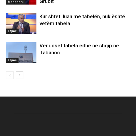
Grubit
Maqedoni
Kur shteti luan me tabelën, nuk është
vetëm tabela
Lajme
Vendoset tabela edhe në shqip në
Tabanoc
Lajme