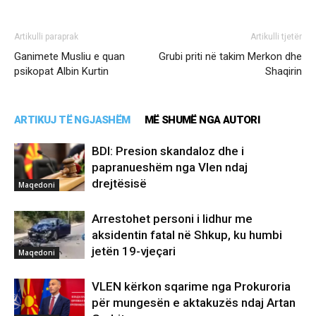
Artikulli paraprak
Artikulli tjetër
Ganimete Musliu e quan
Grubi priti në takim Merkon dhe
psikopat Albin Kurtin
Shaqirin
ARTIKUJ TË NGJASHËM
MË SHUMË NGA AUTORI
BDI: Presion skandaloz dhe i
papranueshëm nga Vlen ndaj
drejtësisë
Maqedoni
Arrestohet personi i lidhur me
aksidentin fatal në Shkup, ku humbi
jetën 19-vjeçari
Maqedoni
VLEN kërkon sqarime nga Prokuroria
për mungesën e aktakuzës ndaj Artan