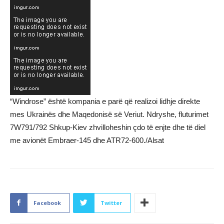
“Windrose” është kompania e parë që realizoi lidhje direkte
mes Ukrainës dhe Maqedonisë së Veriut. Ndryshe, fluturimet
7W791/792 Shkup-Kiev zhvilloheshin çdo të enjte dhe të diel
me avionët Embraer-145 dhe ATR72-600./Alsat
Facebook
Twitter