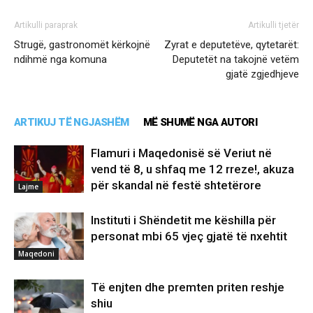
Artikulli paraprak
Artikulli tjetër
Strugë, gastronomët kërkojnë
Zyrat e deputetëve, qytetarët:
ndihmë nga komuna
Deputetët na takojnë vetëm
gjatë zgjedhjeve
ARTIKUJ TË NGJASHËM
MË SHUMË NGA AUTORI
Flamuri i Maqedonisë së Veriut në
vend të 8, u shfaq me 12 rreze!, akuza
për skandal në festë shtetërore
Lajme
Instituti i Shëndetit me këshilla për
personat mbi 65 vjeç gjatë të nxehtit
Maqedoni
Të enjten dhe premten priten reshje
shiu