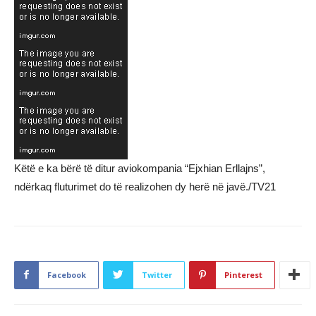
Këtë e ka bërë të ditur aviokompania “Ejxhian Erllajns”,
ndërkaq fluturimet do të realizohen dy herë në javë./TV21
Facebook
Twitter
Pinterest