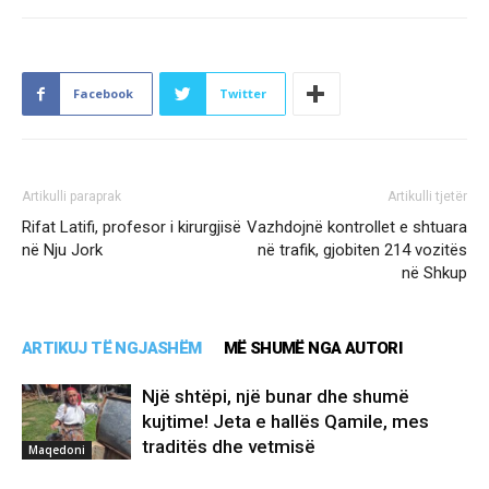
Facebook
Twitter
Artikulli paraprak
Artikulli tjetër
Rifat Latifi, profesor i kirurgjisë
Vazhdojnë kontrollet e shtuara
në Nju Jork
në trafik, gjobiten 214 vozitës
në Shkup
ARTIKUJ TË NGJASHËM
MË SHUMË NGA AUTORI
Një shtëpi, një bunar dhe shumë
kujtime! Jeta e hallës Qamile, mes
traditës dhe vetmisë
Maqedoni