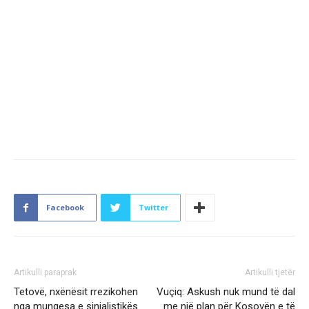
Facebook
Twitter
Artikulli paraprak
Artikulli tjetër
Tetovë, nxënësit rrezikohen
Vuçiq: Askush nuk mund të dal
nga mungesa e sinjalistikës
me një plan për Kosovën e të