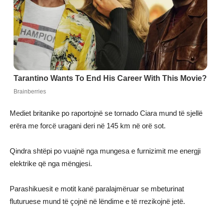
Mediet britanike po raportojnë se tornado Ciara mund të sjellë
erëra me forcë uragani deri në 145 km në orë sot.
Qindra shtëpi po vuajnë nga mungesa e furnizimit me energji
elektrike që nga mëngjesi.
Parashikuesit e motit kanë paralajmëruar se mbeturinat
fluturuese mund të çojnë në lëndime e të rrezikojnë jetë.