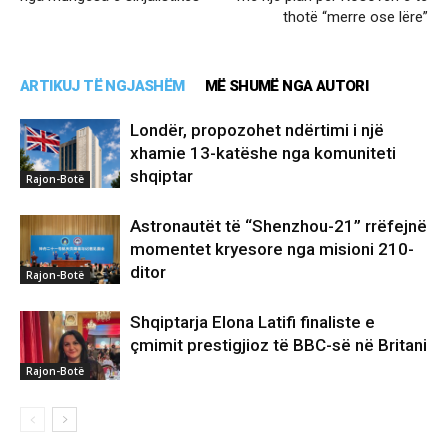
thotë “merre ose lëre”
ARTIKUJ TË NGJASHËM
MË SHUMË NGA AUTORI
Londër, propozohet ndërtimi i një
xhamie 13-katëshe nga komuniteti
shqiptar
Rajon-Botë
Astronautët të “Shenzhou-21” rrëfejnë
momentet kryesore nga misioni 210-
ditor
Rajon-Botë
Shqiptarja Elona Latifi finaliste e
çmimit prestigjioz të BBC-së në Britani
Rajon-Botë