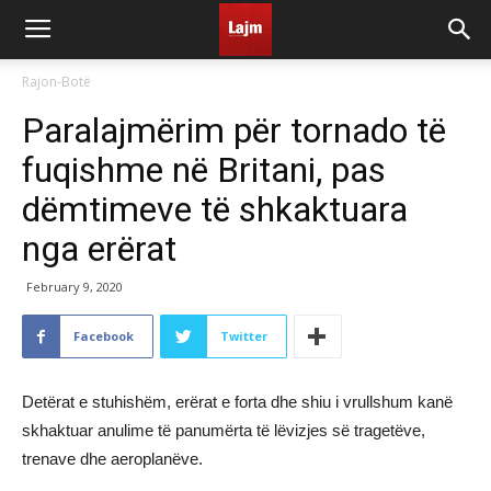
Rajon-Botë
Paralajmërim për tornado të
fuqishme në Britani, pas
dëmtimeve të shkaktuara
nga erërat
February 9, 2020
Facebook
Twitter
Detërat e stuhishëm, erërat e forta dhe shiu i vrullshum kanë
skhaktuar anulime të panumërta të lëvizjes së tragetëve,
trenave dhe aeroplanëve.